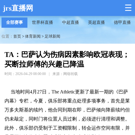
☰
jrs直播网
全部赛事
世界杯直播
中超直播
英超直播
德甲直播
位置：
首页
>
体育新闻
>
足球新闻
TA：巴萨认为伤病因素影响欧冠表现；
买断拉师傅的兴趣已降温
时间：2026-04-29 08:00:00
|
来源：网络转载
当地时间4月27日，The Athletic更新了最新一期的《巴萨
内幕》专栏，今夏，俱乐部将重点处理多项事务，首先是莱
万多夫斯基的续约，他合同到期在即，巴萨倾向降薪续约但
仍未敲定，同时门将位置人员过剩，必须进行清理和调整。
此外，俱乐部仍受制于工资帽限制，转会运作空间有限，并