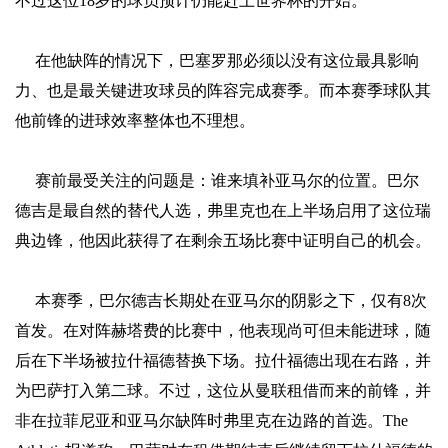
不过这位18岁的球员预计仍能赶上世界杯的开始。
在他缺阵的情况下，巴塞罗那必须以没有这位最具影响
力、也是最关键进攻球员的阵容完成赛季。而本赛季球队其
他前锋的进球效率整体也不理想。
赛前最受关注的问题是：谁来填补亚马尔的位置。巴尔
德吉是最自然的替代人选，弗里克也在上半场启用了这位瑞
典边锋，他因此获得了在剩余五场比赛中证明自己的机会。
本赛季，巴尔德吉长期处在亚马尔的阴影之下，仅有8次
首发。在对阵赫塔费的比赛中，他表现尚可但未能进球，随
后在下半场被拉什福德替换下场。拉什福德出现在右路，并
为巴萨打入第二球。不过，这位从曼联租借而来的前锋，并
非在拉菲尼亚和亚马尔缺阵时弗里克在边路的首选。The