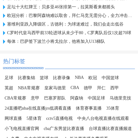
足坛十大红牌王：贝多亚46张排第一，拉莫斯看来都摇头
欧冠分析：巴黎阿森纳难以取舍，拜仁马竞无需分心，全力冲击冠军
塞维利亚跌入降级区，古德利：为球迷难过，我们会走出低谷
C罗时代皇马西甲前33轮进球从未少于80，C罗离队后仅1次超70球
每体：巴萨签下波兰小将戈拉尔，他将加入U13梯队
热门标签
NBA
足球
比赛集锦
篮球
比赛录像
欧冠
中国篮球
CBA
英超
NBA常规赛
皇家马德里
德甲
拜仁
西甲
CBA常规赛
意甲
巴塞罗那队
阿森纳
中国足球
马德里竞技
24直播吧nba在线直播jrs低调看直播
体育赛事直播
35体育
网球直播
5星体育
cctv5直播电视
中央八台电视直播在线观看
小飞电视直播官网
cba广东男篮比赛直播
台球直播比赛直播频道