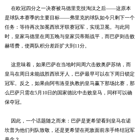
在欧冠四分之一决赛被马德里竞技淘汰之后——这原本
是球队本赛季的主要目标——弗里克的球队如今只剩下一个
任务：等待再次加冕西班牙联赛冠军，实现卫冕。与此同
时，皇家马德里在周五晚与皇家贝蒂斯战平，而巴萨则击败
赫塔费，使两队积分差距扩大到11分。
这意味着，如果巴萨在当地时间周六击败奥萨苏纳，而
皇马在周日未能战胜西班牙人，巴萨最早可以在下周日锁定
冠军。反之，如果由阿韦洛亚执教的皇马赢下那场比赛，那
么巴萨只需在5月10日的国家德比中击败皇马，同样可以确
保夺冠。
因此，一个话题随之而来：巴萨是更希望看到皇马在诺
坎普为他们列队致敬，还是更希望在死敌面前亲手终结冠军
悬念？