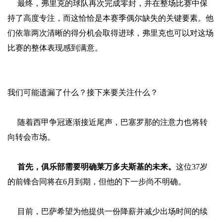
最终，弗里克的球队再次完成零封，并在整场比赛中保
持了高度专注，而这恰恰是本赛季偶尔缺失的关键要素。他
们依靠两次清晰的得分机会取得进球，弗里克也可以对这场
比赛的整体表现感到满意。
我们可能遗漏了什么？接下来要关注什么？
随着西甲争冠逐渐接近尾声，巴塞罗那的注意力也将转
向转会市场。
首先，俱乐部需要明确莱万多夫斯基的未来。
这位37岁
的前锋合同将在6月到期，但他的下一步尚不明确。
目前，巴萨希望为他提供一份降薪并减少出场时间的续