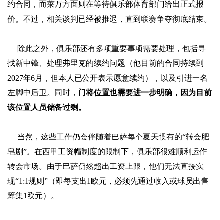
约合同，而莱万方面则在等待俱乐部体育部门给出正式报
价。不过，相关谈判已经被推迟，直到联赛争夺彻底结束。
除此之外，俱乐部还有多项重要事项需要处理，包括寻
找新中锋、处理弗里克的续约问题（他目前的合同持续到
2027年6月，但本人已公开表示愿意续约），以及引进一名
左脚中后卫。同时，
门将位置也需要进一步明确，因为目前
该位置人员储备过剩。
当然，这些工作仍会伴随着巴萨每个夏天惯有的“转会肥
皂剧”。在西甲工资帽制度的限制下，俱乐部很难顺利运作
转会市场。由于巴萨仍然超出工资上限，他们无法直接实
现“1:1规则”（即每支出1欧元，必须先通过收入或球员出售
筹集1欧元）。