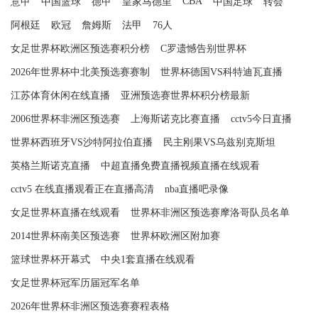
CBA
意甲
中国篮球
德甲
皇家马德里
中国足球
转会
阿根廷
欧冠
詹姆斯
法甲
76人
女足世界杯欧洲区预选赛积分榜
C罗遗憾告别世界杯
2026年世界杯中北美预选赛赛制
世界杯德国VS科特迪瓦直播
江苏体育休闲在线直播
亚洲预选赛世界杯积分榜最新
2006世界杯非洲区预选赛
上海斯诺克比赛直播
cctv5今日直播
世界杯西班牙VS沙特阿拉伯直播
民主刚果VS乌兹别克斯坦
英格兰斯诺克直播
中超直播免费直播视频直播在线观看
cctv5 在线直播观看正在直播高清
nba直播吧录像
女足世界杯直播在线观看
世界杯非洲区预选赛摩洛哥队员名单
2014世界杯南美区预选赛
世界杯欧洲区附加赛
篮球世界杯开幕式
中央1套直播在线观看
女足世界杯冠军历届冠军名单
2026年世界杯非洲区预选赛赛程表格