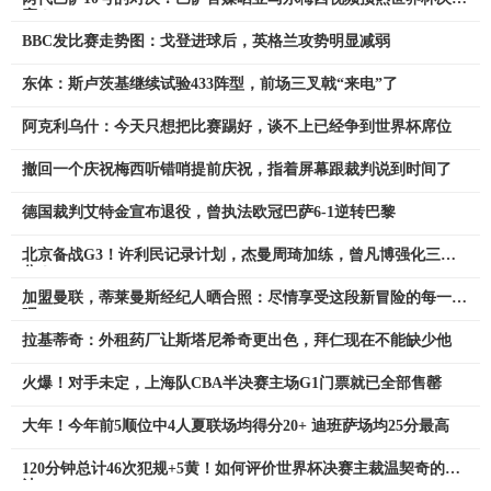
赛！
BBC发比赛走势图：戈登进球后，英格兰攻势明显减弱
东体：斯卢茨基继续试验433阵型，前场三叉戟“来电”了
阿克利乌什：今天只想把比赛踢好，谈不上已经争到世界杯席位
撤回一个庆祝梅西听错哨提前庆祝，指着屏幕跟裁判说到时间了
德国裁判艾特金宣布退役，曾执法欧冠巴萨6-1逆转巴黎
北京备战G3！许利民记录计划，杰曼周琦加练，曾凡博强化三
分！
加盟曼联，蒂莱曼斯经纪人晒合照：尽情享受这段新冒险的每一刻
吧
拉基蒂奇：外租药厂让斯塔尼希奇更出色，拜仁现在不能缺少他
火爆！对手未定，上海队CBA半决赛主场G1门票就已全部售罄
大年！今年前5顺位中4人夏联场均得分20+ 迪班萨场均25分最高
120分钟总计46次犯规+5黄！如何评价世界杯决赛主裁温契奇的执
法