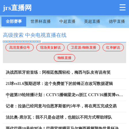
☰
jrs直播网
全部赛事
世界杯直播
中超直播
英超直播
德甲直播
高级搜索 中央电视直播在线
高清直播信号
现场美女解说
卫星源-蜘蛛直播
红单解说
蜘蛛直播
决战西班牙前首练：阿根廷氛围轻松，梅西与队友有说有笑
21球vs11.6预期进球：这个免费签下的前锋正在改写数据逻辑
中超第19轮转播计划：CCTV5播铜梁龙vs浙江 CCTV16播英博vs泰
山
记者：拉扬已经同意与伯恩茅斯签约5年半，将在周五完成交易
法比奥-席尔瓦：我不只是会进球，也能以不同方式帮助球队
两代巴萨10号的对决！巴萨官媒晒亚马尔梅西视频预热世界杯决