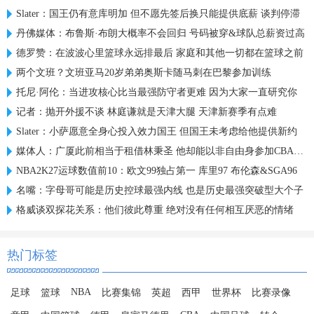
Slater：国王仍有意库明加 但不愿先签后换只能提供底薪 谈判停滞
丹佛媒体：布鲁斯·布朗大概率不会回归 号码被穿&球队总薪资过高
德罗赞：在波波心里篮球永远排最后 家庭和其他一切都在篮球之前
两个文班？文班亚马20岁弟弟奥斯卡随马刺在巴黎参加训练
托尼·阿伦：当进攻核心比当最强防守者更难 因为大家一直研究你
记者：抛开外援不谈 林庭谦就是天津大腿 天津新赛季有点难
Slater：小萨愿意全身心投入效力国王 但国王未考虑给他提供新约
媒体人：广厦此前相当于租借林秉圣 他却能以非自由身参加CBA选秀
NBA2K27运球数值前10：欧文99独占第一 库里97 布伦森&SGA96
名嘴：字母哥可能是历史控球最强内线 也是历史最强突破型大个子
格威谈双探花关系：他们彼此尊重 绝对没有任何相互厌恶的情绪
热门标签
NBA
足球
篮球
比赛集锦
英超
西甲
世界杯
比赛录像