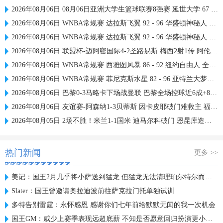
2026年08月06日 08月06日亚洲大学生篮球联赛8强赛 延世大学 67 - 72 政治大学 集锦
2026年08月06日 WNBA常规赛 达拉斯飞翼 92 - 96 华盛顿神秘人 全场集锦
2026年08月06日 WNBA常规赛 达拉斯飞翼 92 - 96 华盛顿神秘人 全场集锦
2026年08月06日 联盟杯-迈阿密国际4-2圣路易斯 梅西2射1传 阿伦助攻戴帽
2026年08月06日 WNBA常规赛 西雅图风暴 86 - 92 纽约自由人 全场集锦
2026年08月06日 WNBA常规赛 菲尼克斯水星 82 - 96 亚特兰大梦想 全场集锦
2026年08月06日 巴黎0-3马略卡下场战曼联 巴黎全场控球近6成+8射3正未果
2026年08月06日 友谊赛-阿森纳1-3贝蒂斯 因卡皮耶破门难救主 福纳尔斯1射2传
2026年08月05日 2场不胜！米兰1-1国米 迪马尔科破门 恩昆库造点+点射拉莫斯登场
热门新闻
更多 >>
美记：国王2月几乎将小萨送到猛龙 但猛龙无法清理珀尔特尔而告吹
Slater：国王曾邀请奥拉迪波前往萨克拉门托单独试训
多特告别雷霆：永怀感恩 感谢你们七年前给默默无闻的我一次机会
国王GM：威少上赛季表现远超底薪 不知是否愿意回归扮演更小角色