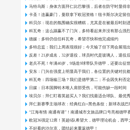
马特乌斯：身体方面拜仁比巴黎强，后者在防守时显得
卡圣！连赢豪门，曼联拿下欧冠资格！纽卡斯尔决定留
科贝尔：现在的氛围确实很糟糕，尤其是在被最后时刻
科瓦奇：这么踢赢不了门兴，多特看起来并没有那么强
德媒：多特仍信任科瓦奇，希望尽快和他完成续约
多特总监：我们上周表现很好；今天输了但下周会展现
反差！21岁成名，32岁退役，球员时代是玻璃人，退役
老兵不死！年满40岁，9场造9球带队升德甲，还要出征
安东：门兴在强度上明显高于我们，各位置的关键对抗
科瓦奇：四场输三场？我们是德甲第二；不会因失利否
日媒：日本国脚铃木唯人肩部受伤，可能伤缺一段时间
埃贝尔：拜仁盯着英超买人？我们找最适合球队、最优
拜仁新赛季主场球衣：经典红白+黑色条纹；新球衣战巴
“江海有情·南通有请”！南通城市文旅品牌口号亮相德甲
欧冠36强定12席！英超6队希望大，德甲理论机会，西甲
不好看的沙尔克，团结起来重返德甲！