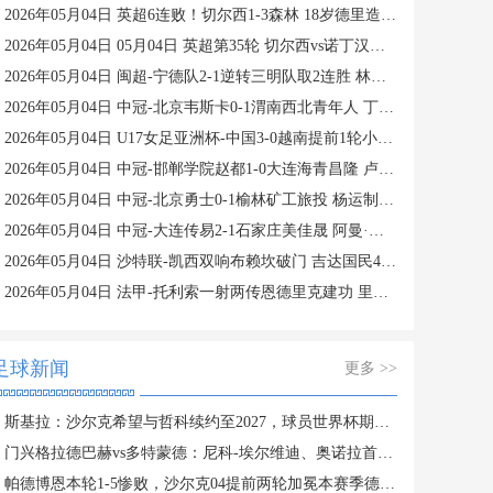
2026年05月04日 英超6连败！切尔西1-3森林 18岁德里造点+撞头后伤退 帕尔默失点
2026年05月04日 05月04日 英超第35轮 切尔西vs诺丁汉森林 进球
2026年05月04日 闽超-宁德队2-1逆转三明队取2连胜 林修航替补双响曾航翔破门
2026年05月04日 中冠-北京韦斯卡0-1渭南西北青年人 丁俣哲头球破门
2026年05月04日 U17女足亚洲杯-中国3-0越南提前1轮小组出线 越南全场0射门
2026年05月04日 中冠-邯郸学院赵都1-0大连海青昌隆 卢俊伟破门
2026年05月04日 中冠-北京勇士0-1榆林矿工旅投 杨运制胜球
2026年05月04日 中冠-大连传易2-1石家庄美佳晟 阿曼·赛力克 靳华玺建功
2026年05月04日 沙特联-凯西双响布赖坎破门 吉达国民4-0十人阿科多
2026年05月04日 法甲-托利索一射两传恩德里克建功 里昂4-2雷恩
足球新闻
更多 >>
斯基拉：沙尔克希望与哲科续约至2027，球员世界杯期间做决定
门兴格拉德巴赫vs多特蒙德：尼科-埃尔维迪、奥诺拉首发，布兰特、萨比策出战
帕德博恩本轮1-5惨败，沙尔克04提前两轮加冕本赛季德乙冠军