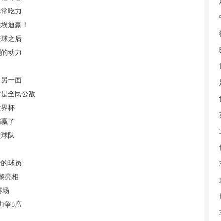
非常吃力
住埃迪豪！
进球之后
烈的动力
出另一面
后是全民公敌
世界杯
都赢了
定球队
秀的球员
黎亮相
赛场
力争5席