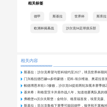
相关标签
德甲
斯基拉
世界杯
斯库拉
欧洲杯揭幕战
沙尔克04足球俱乐部
相关内容
斯基拉：沙尔克希望与哲科续约至2027，球员世界杯期
门兴格拉德巴赫vs多特蒙德：尼科-埃尔维迪、奥诺拉首
帕德博恩本轮1-5惨败，沙尔克04提前两轮加冕本赛季德
基米希：和格雷茨卡并肩作战八年，知道他要离队真的
弗赖堡vs沃尔夫斯堡：金特尔、格里福首发，埃里克森
斯基拉：菲尔克鲁格下赛季可能回德甲，狼堡和不莱梅