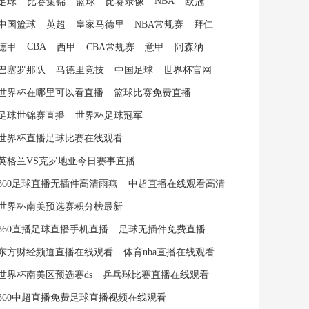
NBA
足球
比赛集锦
篮球
比赛录像
欧冠
中国篮球
英超
皇家马德里
NBA常规赛
拜仁
CBA
德甲
西甲
CBA常规赛
意甲
阿森纳
巴塞罗那队
马德里竞技
中国足球
世界杯官网
世界杯在哪里可以看直播
篮球比赛免费直播
足球世锦赛直播
世界杯足球冠军
世界杯直播足球比赛在线观看
英格兰VS克罗地亚今日赛事直播
360足球直播无插件高清雨燕
中超直播在线观看高清
世界杯南美预选赛积分榜最新
360直播足球直播手机直播
足球无插件免费直播
东方财经频道直播在线观看
体育nba直播在线观看
世界杯南美区预选赛ds
乒乓球比赛直播在线观看
360中超直播免费足球直播视频在线观看