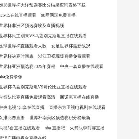
2018世界杯大洋预选赛比分结果查询表格下载
cctv15在线直播观看
98网网球免费直播
世界杯非洲区预选赛埃及直播视频
世界杯民主刚果VS乌兹别克斯坦直播在线观看
足球世界杯直播观看人数
女足世界杯最新战况
世界杯决赛时间表
浙江卫视现场直播免费观看
世界杯亚洲预选赛2025年赛程
中央一套直播在线观看
nba免费录像
世界杯乌兹别克斯坦VS哥伦比亚直播在线观看
火箭队比赛直播免费观看高清
斯诺克直播在线直播
中央电视台8套在线直播
直播东方卫视电视剧在线观看
女排比赛直播
世界杯南美区预选赛积分榜最新
央视5台直播在线观看
nba 直播吧
火箭队季前赛直播
武汉广播电视台直播在线