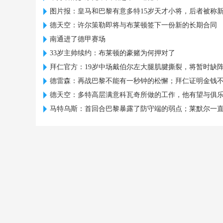
图片报：皇马和巴黎有意多特15岁天才小将，后者被称
德天空：许尔策勒即将与布莱顿签下一份新的长期合同
南通进了德甲赛场
33岁主帅续约：布莱顿的豪赌为何押对了
拜仁官方：19岁中场戴伯尔左大腿肌腱撕裂，将暂时缺
德雷森：再战巴黎不能有一秒钟的松懈；拜仁证明金钱
德天空：多特高层满意科瓦奇所做的工作，他有望与俱
马特乌斯：首回合巴黎暴露了防守端的弱点；莱默尔一