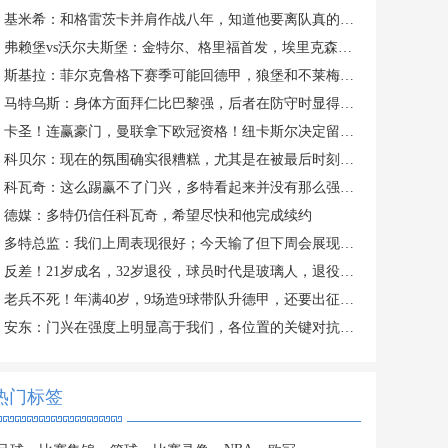
基米希：和格雷茨卡并肩作战八年，知道他要离队真的很难受
弗赖堡vs沃尔夫斯堡：金特尔、格里福首发，埃里克森、梅勒出战
斯基拉：菲尔克鲁格下赛季可能回德甲，狼堡和不莱梅对他有意
马特乌斯：身体方面拜仁比巴黎强，后者在防守时显得非常吃力
卡圣！连赢豪门，曼联拿下欧冠资格！纽卡斯尔决定留住埃迪豪！
科贝尔：现在的氛围确实很糟糕，尤其是在被最后时刻进球之后
科瓦奇：这么踢赢不了门兴，多特看起来并没有那么强烈的动力
德媒：多特仍信任科瓦奇，希望尽快和他完成续约
多特总监：我们上周表现很好；今天输了但下周会展现出另一面
反差！21岁成名，32岁退役，球员时代是玻璃人，退役后是全民公敌
老兵不死！年满40岁，9场造9球带队升德甲，还要出征世界杯
安东：门兴在强度上明显高于我们，各位置的关键对抗都赢了
热门标签