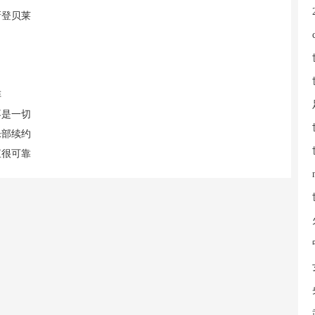
新登贝莱
阵
不是一切
乐部续约
直很可靠