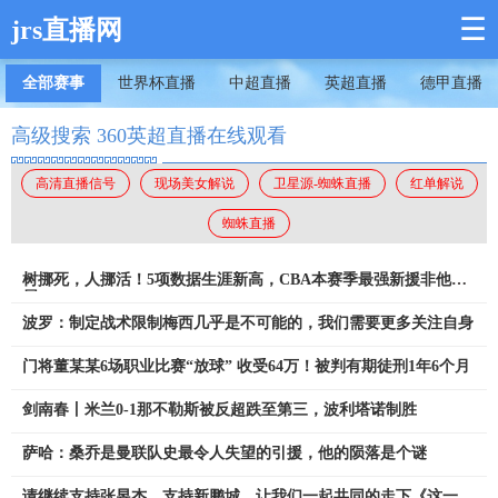
☰
jrs直播网
全部赛事
世界杯直播
中超直播
英超直播
德甲直播
高级搜索 360英超直播在线观看
高清直播信号
现场美女解说
卫星源-蜘蛛直播
红单解说
蜘蛛直播
树挪死，人挪活！5项数据生涯新高，CBA本赛季最强新援非他莫
属
波罗：制定战术限制梅西几乎是不可能的，我们需要更多关注自身
门将董某某6场职业比赛“放球” 收受64万！被判有期徒刑1年6个月
剑南春丨米兰0-1那不勒斯被反超跌至第三，波利塔诺制胜
萨哈：桑乔是曼联队史最令人失望的引援，他的陨落是个谜
请继续支持张昱杰，支持新鹏城，让我们一起共同的走下《这一