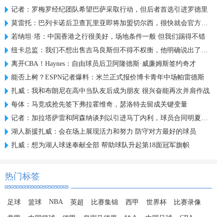
记者：罗梅罗经纪团队希望巴萨采取行动，但后者首选引进罗德里
莫雷托：巴列卡诺后卫查瓦里亚即将加盟切尔西，很快就会官方宣布
若纳坦·塔：中国香港之行很美好，场地条件一般 但我们踢得不错
纽卡总监：我们不想出售吉马良斯但不得不权衡，他明确说出了意愿
离开CBA！Haynes：自由球员后卫阿隆德斯·威廉姆斯签约奇才
能否上树？ESPN记者爆料：米兰正式报价博卡青年中场帕雷德斯
扎威：我和布朗尼在高中当队友后成为朋友 很兴奋能再次并肩作战
每体：马竞或抢先签下弗拉霍维奇，瑟洛特去留成关键变量
记者：加拉塔萨雷和阿森纳谈判以引进马丁内利，球员合同明夏到期
湖人新援扎威：会在场上展现活力和努力 防守对方最好的球员
扎威：想为湖人球迷奉献全部 帮助球队升起第18面冠军旗帜
热门标签
NBA
足球
篮球
英超
比赛集锦
西甲
世界杯
比赛录像