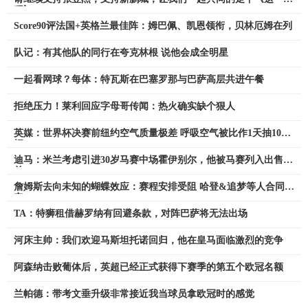
程》
Score90评法国+英格兰最佳阵：姆巴佩、凯恩领衔，贝林厄姆在列
队记：有其他队的同行在夸克林根 说他会成全明星
一起看网球？每体：特瓦斯在巴塞罗那与巴萨高层共进午餐
拒绝压力！莱利回应字母哥传闻：热火确实缺个狠人
英媒：世界杯决赛前纽约空气质量极差 呼吸空气被比作1天抽10根
烟
迪马：米兰考虑引进30岁马赛中场霍伊别尔，他被马赛列入出售名
单
詹姆斯去向未知的蝴蝶效应：赛程安排受阻 哈登&追梦等人合同未
定
TA：特狮租借赫罗纳有回避条款，对阵巴萨将无法出场
河床主帅：我们欢迎马斯坦托诺回归，他在皇马面临激烈的竞争
阿森纳击败葡体后，英超已经正式获得下赛季的第五个欧冠名额
兰帕德：带考文垂升级非常接近我当球员拿欧冠时的感觉