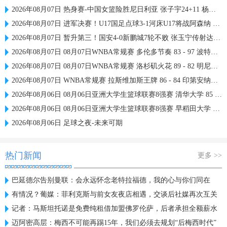
2026年08月07日 热身赛-中国女篮险胜尼日利亚 张子宇24+11 杨舒予12+6
2026年08月07日 进军决赛！U17国足点球3-1河床U17将战阿森纳 江宇涵替补两扑点
2026年08月07日 暂升第三！国安4-0新鹏城7轮不败 张玉宁传射达万双响法比奥破门
2026年08月07日 08月07日WNBA常规赛 多伦多节奏 83 - 97 波特兰火焰 集锦
2026年08月07日 08月07日WNBA常规赛 洛杉矶火花 89 - 82 明尼苏达山猫 全场集锦
2026年08月07日 WNBA常规赛 拉斯维加斯王牌 86 - 84 印第安纳狂热 全场集锦
2026年08月06日 08月06日亚洲大学生篮球联赛8强赛 清华大学 85 - 81 菲律宾大学 集锦
2026年08月06日 08月06日亚洲大学生篮球联赛8强赛 早稻田大学 78 - 71 高丽大学 集锦
2026年08月06日 足球之夜-未来可期
热门新闻
更多 >>
巴延德尔告别曼联：会永远怀念老特拉福德，我的心与你们同在
有情况？葡媒：菲利克斯与前女友夜店相遇，交谈后社媒再次互关
记者：马斯坦托诺是免费纯租借加盟佛罗伦萨，后者承担全额薪水
迈阿密高层：梅西不可能再踢15年，我们必须去规划“后梅西时代”