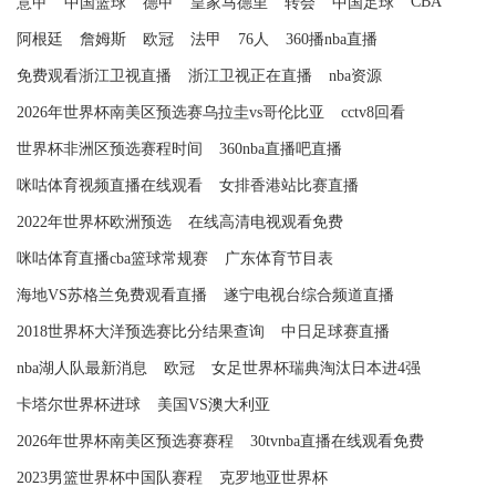
CBA
意甲
中国篮球
德甲
皇家马德里
转会
中国足球
阿根廷
詹姆斯
欧冠
法甲
76人
360播nba直播
免费观看浙江卫视直播
浙江卫视正在直播
nba资源
2026年世界杯南美区预选赛乌拉圭vs哥伦比亚
cctv8回看
世界杯非洲区预选赛程时间
360nba直播吧直播
咪咕体育视频直播在线观看
女排香港站比赛直播
2022年世界杯欧洲预选
在线高清电视观看免费
咪咕体育直播cba篮球常规赛
广东体育节目表
海地VS苏格兰免费观看直播
遂宁电视台综合频道直播
2018世界杯大洋预选赛比分结果查询
中日足球赛直播
nba湖人队最新消息
欧冠
女足世界杯瑞典淘汰日本进4强
卡塔尔世界杯进球
美国VS澳大利亚
2026年世界杯南美区预选赛赛程
30tvnba直播在线观看免费
2023男篮世界杯中国队赛程
克罗地亚世界杯