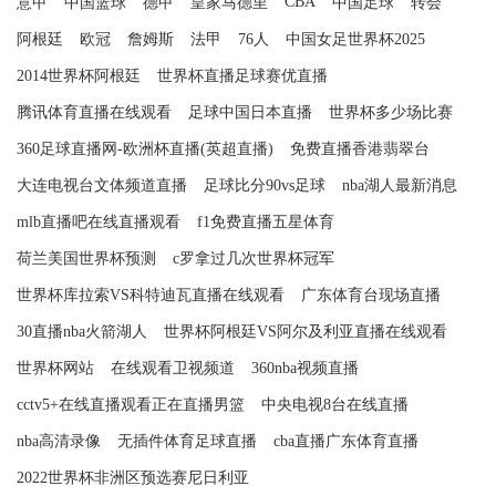
CBA
意甲
中国篮球
德甲
皇家马德里
中国足球
转会
阿根廷
欧冠
詹姆斯
法甲
76人
中国女足世界杯2025
2014世界杯阿根廷
世界杯直播足球赛优直播
腾讯体育直播在线观看
足球中国日本直播
世界杯多少场比赛
360足球直播网-欧洲杯直播(英超直播)
免费直播香港翡翠台
大连电视台文体频道直播
足球比分90vs足球
nba湖人最新消息
mlb直播吧在线直播观看
f1免费直播五星体育
荷兰美国世界杯预测
c罗拿过几次世界杯冠军
世界杯库拉索VS科特迪瓦直播在线观看
广东体育台现场直播
30直播nba火箭湖人
世界杯阿根廷VS阿尔及利亚直播在线观看
世界杯网站
在线观看卫视频道
360nba视频直播
cctv5+在线直播观看正在直播男篮
中央电视8台在线直播
nba高清录像
无插件体育足球直播
cba直播广东体育直播
2022世界杯非洲区预选赛尼日利亚