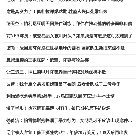
这是真发力了！佩杜拉踩爆球鞋 鞋垫从裂口处露出来
德天空：帕利尼亚明天回拜仁训练，拜仁在推动他的转会而非租借
前NBA球员：被交易后又被叫归队？如果我是莺歌那这可太难搞了
德尚：法国拥有保持在世界巅峰的基石 国家队生涯结束但不是退
休
曼城逆袭的三张底牌：疲劳、阵容与哈兰德
让二追三，拜仁德甲对阵弗赖堡已连续20场保持不败
波普：我宁愿交易塔图姆而留下布朗 后者带队成了二号种子
利物浦挖角德甲第3射手，17场国家队履历压过7年本土情
慢了半步！热苏斯直塞萨卡打门，被巴斯托尼飞铲破坏
孙葆洁：帕雷德斯抱摔属于暴力行为，文明足球不应该出现这种情
况
辽宁铁人官宣！徐正源签约2年，年薪70万美元，139天后再出发