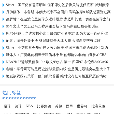
Slater：国王仍有意库明加 但不愿先签后换只能提供底薪 谈判停滞
丹佛媒体：布鲁斯·布朗大概率不会回归 号码被穿&球队总薪资过高
德罗赞：在波波心里篮球永远排最后 家庭和其他一切都在篮球之前
两个文班？文班亚马20岁弟弟奥斯卡随马刺在巴黎参加训练
托尼·阿伦：当进攻核心比当最强防守者更难 因为大家一直研究你
记者：抛开外援不谈 林庭谦就是天津大腿 天津新赛季有点难
Slater：小萨愿意全身心投入效力国王 但国王未考虑给他提供新约
媒体人：广厦此前相当于租借林秉圣 他却能以非自由身参加CBA选秀
NBA2K27运球数值前10：欧文99独占第一 库里97 布伦森&SGA96
名嘴：字母哥可能是历史控球最强内线 也是历史最强突破型大个子
格威谈双探花关系：他们彼此尊重 绝对没有任何相互厌恶的情绪
热门标签
NBA
足球
篮球
比赛集锦
英超
西甲
世界杯
比赛录像