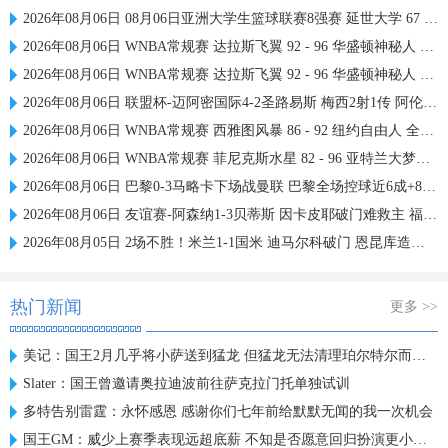
2026年08月06日 08月06日亚洲大学生篮球联赛8强赛 延世大学 67 - 72 政治大学 集锦
2026年08月06日 WNBA常规赛 达拉斯飞翼 92 - 96 华盛顿神秘人 全场集锦
2026年08月06日 WNBA常规赛 达拉斯飞翼 92 - 96 华盛顿神秘人 全场集锦
2026年08月06日 联盟杯-迈阿密国际4-2圣路易斯 梅西2射1传 阿伦助攻戴帽
2026年08月06日 WNBA常规赛 西雅图风暴 86 - 92 纽约自由人 全场集锦
2026年08月06日 WNBA常规赛 菲尼克斯水星 82 - 96 亚特兰大梦想 全场集锦
2026年08月06日 巴黎0-3马略卡下场战曼联 巴黎全场控球近6成+8射3正未果
2026年08月06日 友谊赛-阿森纳1-3贝蒂斯 因卡皮耶破门难救主 福纳尔斯1射2传
2026年08月05日 2场不胜！米兰1-1国米 迪马尔科破门 恩昆库造点+点射拉莫斯登场
热门新闻
更多 >>
美记：国王2月几乎将小萨送到猛龙 但猛龙无法清理珀尔特尔而告吹
Slater：国王曾邀请奥拉迪波前往萨克拉门托单独试训
多特告别雷霆：永怀感恩 感谢你们七年前给默默无闻的我一次机会
国王GM：威少上赛季表现远超底薪 不知是否愿意回归扮演更小角色