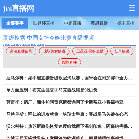
☰
jrs直播网
全部赛事
世界杯直播
中超直播
英超直播
德甲直播
高级搜索 中国女篮今晚比赛直播视频
高清直播信号
现场美女解说
卫星源-蜘蛛直播
红单解说
蜘蛛直播
迪马尔科：如不能直接晋级欧冠淘汰赛，国米会在附加赛中全力以
赴
单方面压制！布克生涯交手马克西战绩是9胜1负
莫雷托：药厂、葡体和阿贾克斯都询问了卡斯蒂亚小将福特亚
马特乌斯：拜仁的进攻就像一块瑞士手表；客战皇马关键在心态
沃尔科特：热苏斯膝伤恢复速度给我留下深刻印象，阿森纳需保护
他
连续三届无缘世界杯！意甲沦为欧洲第八，四星荣耀彻底崩塌