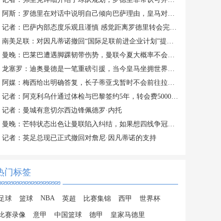
阿斯：罗德里在对话中说明自己倾向巴萨理由，皇马对此理解＆祝好
记者：巴萨内部态度乐观且谨慎 感觉距离罗德里转会完成更近了
南美足联：对因凡蒂诺撤回“国际足联前进企业计划”提案表示欢迎
曼晚：巴莱巴遭遇脚踝韧带伤势，曼联今夏大概率不会继续追求他
龙塞罗：迪奥曼德是一笔重磅引援，当今皇马坐拥世界独一档攻击线
阿媒：梅西给出明确答复，长子蒂亚戈暂时不会前往拉玛西亚青训
记者：阿克利乌什通过体检与巴黎签约5年，转会费5000万欧元
记者：曼城有意切尔西边锋佩德罗·内托
曼晚：芒特状态出色让曼联陷入纠结，如果想四线争冠可能还得买人
记者：英足总现已正式撤回对詹尼·因凡蒂诺的支持
热门标签
NBA
足球
篮球
英超
比赛集锦
西甲
世界杯
比赛录像
意甲
中国篮球
德甲
皇家马德里