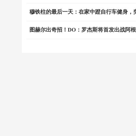
穆铁柱的最后一天：在家中蹬自行车健身，
图赫尔出奇招！DO：罗杰斯将首发出战阿