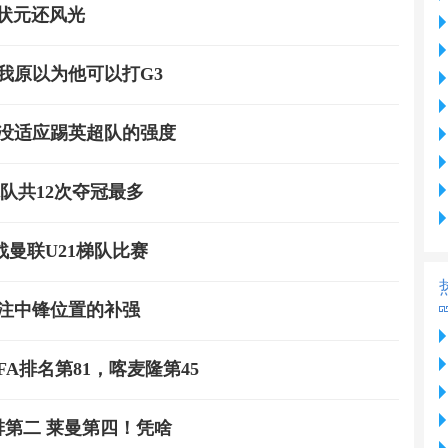
届状元还风光
我原以为他可以打G3
米没适应踢英超队的强度
队共12次夺冠最多
曼联U21梯队比赛
注中锋位置的补强
FA排名第81，喀麦隆第45
排第二 莱曼第四！凭啥