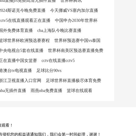
nba直播jrs免费高清无插件直播
世界杯腾讯
2024斯诺克今晚免费直播
今天挪威VS塞内加尔直播
cctv5在线直播观看正在直播
中国申办2030年世界杯
国外免费体育直播
cba上海队今晚比赛直播
篮球世界杯欧洲预选赛赛程
世界杯预选赛中国vs泰国
中央电视台5套在线直播
世界杯南美区预选赛直播免费
正在直播中国女篮赛
cctv在线直播cctv5
港澳台tv电视直播
足球比分90vs
浙江卫视直播入口官网
足球世界杯直播极尽体育免费
nba无插件直播
雨燕nba免费直播
篮球在线观看
接观看！
有侵犯您的权益请通知我们，我们会第一时间处理，谢谢！