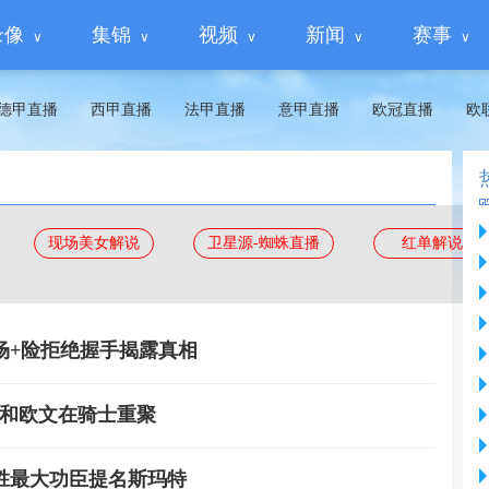
录像
集锦
视频
新闻
赛事
德甲直播
西甲直播
法甲直播
意甲直播
欧冠直播
欧
现场美女解说
卫星源-蜘蛛直播
红单解说
场+险拒绝握手揭露真相
他和欧文在骑士重聚
胜最大功臣提名斯玛特