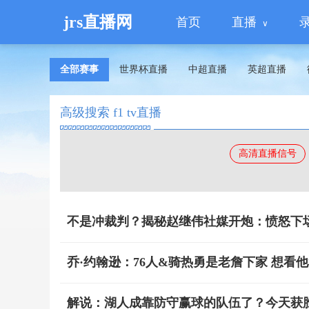
jrs直播网
首页
直播
全部赛事
世界杯直播
中超直播
英超直播
高级搜索 f1 tv直播
高清直播信号
不是冲裁判？揭秘赵继伟社媒开炮：愤怒下
乔·约翰逊：76人&骑热勇是老詹下家 想看
解说：湖人成靠防守赢球的队伍了？今天获