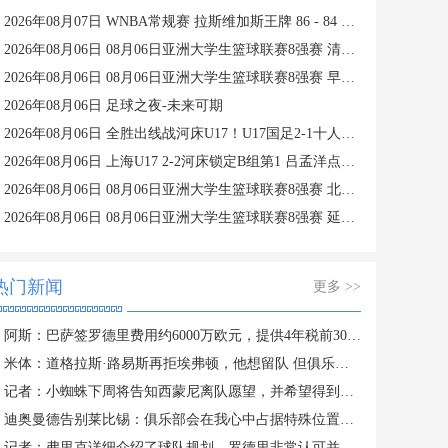
2026年08月07日 WNBA常规赛 拉斯维加斯王牌 86 - 84 印第安纳狂热 全场集锦
2026年08月06日 08月06日亚洲大学生篮球联赛8强赛 清华大学 85 - 81 菲律宾大学 集锦
2026年08月06日 08月06日亚洲大学生篮球联赛8强赛 早稻田大学 78 - 71 高丽大学 集锦
2026年08月06日 足球之夜-未来可期
2026年08月06日 全胜出线战河床U17！U17国足2-1十人药厂U17 赵松源登场1分钟传射
2026年08月06日 上海U17 2-2河床锁定B组第1 吕孟洋点射阿布力米破门 将战A组第2
2026年08月06日 08月06日亚洲大学生篮球联赛8强赛 北京大学 77 - 79 上海交通大学 集锦
2026年08月06日 08月06日亚洲大学生篮球联赛8强赛 延世大学 67 - 72 政治大学 集锦
热门新闻
更多 >>
阿斯：巴萨签罗德里费用约6000万欧元，提供4年税前3000万欧合同
米体：道格拉斯·路易斯再拒埃弗顿，他想留队 但俱乐部尚未敲定
记者：小蜘蛛下周将告知西蒙尼离队愿望，并希望得到理解和帮助
迪奥曼德告别莱比锡：俱乐部会在我心中占据特殊位置，感谢所有
记者：弗里克详细介绍了球队规划，罗德里非常认可并选择加盟巴萨