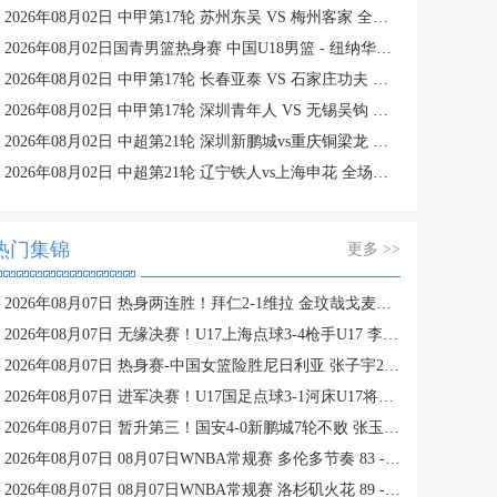
2026年08月02日 中甲第17轮 苏州东吴 VS 梅州客家 全场录像
2026年08月02日国青男篮热身赛 中国U18男篮 - 纽纳华丁闪电队 全场录像
2026年08月02日 中甲第17轮 长春亚泰 VS 石家庄功夫 全场录像
2026年08月02日 中甲第17轮 深圳青年人 VS 无锡吴钩 全场录像
2026年08月02日 中超第21轮 深圳新鹏城vs重庆铜梁龙 全场录像
2026年08月02日 中超第21轮 辽宁铁人vs上海申花 全场录像
热门集锦
更多 >>
2026年08月07日 热身两连胜！拜仁2-1维拉 金玟哉戈麦斯破门迪亚斯替补建功
2026年08月07日 无缘决赛！U17上海点球3-4枪手U17 李秋甫、李文博失点王启戎扑点
2026年08月07日 热身赛-中国女篮险胜尼日利亚 张子宇24+11 杨舒予12+6
2026年08月07日 进军决赛！U17国足点球3-1河床U17将战阿森纳 江宇涵替补两扑点
2026年08月07日 暂升第三！国安4-0新鹏城7轮不败 张玉宁传射达万双响法比奥破门
2026年08月07日 08月07日WNBA常规赛 多伦多节奏 83 - 97 波特兰火焰 集锦
2026年08月07日 08月07日WNBA常规赛 洛杉矶火花 89 - 82 明尼苏达山猫 全场集锦