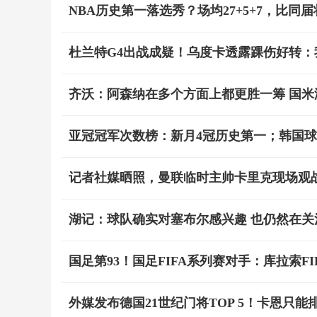
NBA历史第一落选秀？场均27+5+7，比同
杜兰特G4出战成疑！乌度卡透露踝伤好转：
齐沃：阿森纳在多个方面上都更胜一筹 国
亚冠冠军次数榜：新月4冠历史第一；韩国球
记者社媒晒照，曼联临时主帅卡里克现场观战
湖记：球队确实对塞布尔感兴趣 也仍然在关
国足第93！国足FIFA系列赛对手：库拉索FI
外媒发布德国21世纪门将TOP 5！卡恩只能