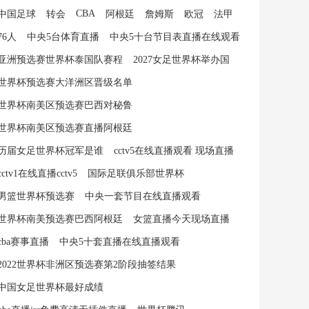
CBA
中国足球
转会
阿根廷
詹姆斯
欧冠
法甲
76人
中央5台体育直播
中央5十台节目表直播在线观看
亚洲预选赛世界杯泰国队赛程
2027女足世界杯举办国
世界杯预选赛大洋洲区晋级名单
世界杯南美区预选赛巴西对秘鲁
世界杯南美区预选赛直播阿根廷
历届女足世界杯冠军是谁
cctv5在线直播观看 现场直播
cctv1在线直播cctv5
国际足联俱乐部世界杯
男篮世界杯预选赛
中央一套节目在线直播观看
世界杯南美预选赛巴西阿根廷
女篮直播今天现场直播
cba赛事直播
中央5十套直播在线直播观看
2022世界杯非洲区预选赛第2阶段抽签结果
中国女足世界杯最好成绩