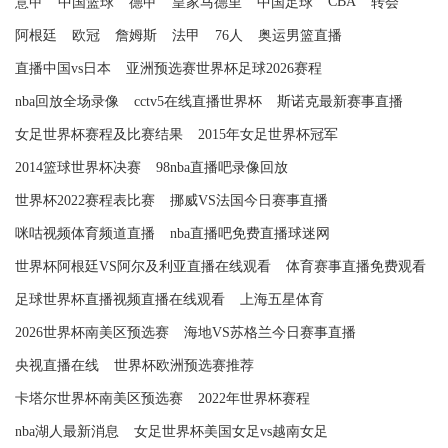
CBA
意甲
中国篮球
德甲
皇家马德里
中国足球
转会
阿根廷
欧冠
詹姆斯
法甲
76人
奥运男篮直播
直播中国vs日本
亚洲预选赛世界杯足球2026赛程
nba回放全场录像
cctv5在线直播世界杯
斯诺克最新赛事直播
女足世界杯赛程及比赛结果
2015年女足世界杯冠军
2014篮球世界杯决赛
98nba直播吧录像回放
世界杯2022赛程表比赛
挪威VS法国今日赛事直播
咪咕视频体育频道直播
nba直播吧免费直播球迷网
世界杯阿根廷VS阿尔及利亚直播在线观看
体育赛事直播免费观看
足球世界杯直播视频直播在线观看
上海五星体育
2026世界杯南美区预选赛
海地VS苏格兰今日赛事直播
央视直播在线
世界杯欧洲预选赛推荐
卡塔尔世界杯南美区预选赛
2022年世界杯赛程
nba湖人最新消息
女足世界杯美国女足vs越南女足