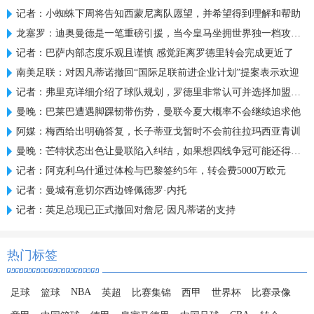
记者：小蜘蛛下周将告知西蒙尼离队愿望，并希望得到理解和帮助
龙塞罗：迪奥曼德是一笔重磅引援，当今皇马坐拥世界独一档攻击线
记者：巴萨内部态度乐观且谨慎 感觉距离罗德里转会完成更近了
南美足联：对因凡蒂诺撤回“国际足联前进企业计划”提案表示欢迎
记者：弗里克详细介绍了球队规划，罗德里非常认可并选择加盟巴萨
曼晚：巴莱巴遭遇脚踝韧带伤势，曼联今夏大概率不会继续追求他
阿媒：梅西给出明确答复，长子蒂亚戈暂时不会前往拉玛西亚青训
曼晚：芒特状态出色让曼联陷入纠结，如果想四线争冠可能还得买人
记者：阿克利乌什通过体检与巴黎签约5年，转会费5000万欧元
记者：曼城有意切尔西边锋佩德罗·内托
记者：英足总现已正式撤回对詹尼·因凡蒂诺的支持
热门标签
NBA
足球
篮球
英超
比赛集锦
西甲
世界杯
比赛录像