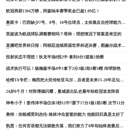
欧冠再获1304万镑，阿森纳本赛季奖金已超1.09亿！
奥斯卡：巴西缺少7号、8号、10号位球员，太依靠反击控球能力不
足
英超该为欧战球队调整赛程吗？塔帅：理想情况下答案是肯定的
直播吧世界杯日报：阿根廷连续两届世界杯进决赛，图赫尔战术遭
批
投射状态不理想！狄龙半场8投2中 拿到4分3篮板1抢断
战术执行可以！杨瀚森半场4中1拿下2分3板2助1断1帽 传球惊艳
哈维TA专栏：梅西把火炬传给亚马尔，后者是未来15-20年足坛王
者
24岁8个月！对阵博德闪耀，曼城派出队史最年轻欧冠首发阵容
神奇小子！姜伟泽半场仅休3秒12中7轰下17分1板1助1断 次节11分
奥特：你能感受到杰伦·格林冲击篮筐的能力 他能回归真是太好了
凯恩：任何言语都无法驱散失落，我们努力了8年却始终差最后一
步