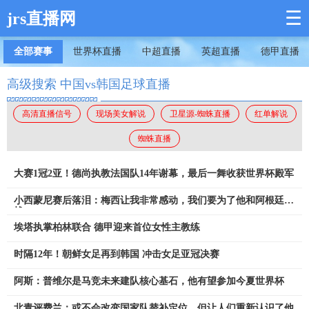
☰
jrs直播网
全部赛事
世界杯直播
中超直播
英超直播
德甲直播
高级搜索 中国vs韩国足球直播
高清直播信号
现场美女解说
卫星源-蜘蛛直播
红单解说
蜘蛛直播
大赛1冠2亚！德尚执教法国队14年谢幕，最后一舞收获世界杯殿军
小西蒙尼赛后落泪：梅西让我非常感动，我们要为了他和阿根廷而
战
埃塔执掌柏林联合 德甲迎来首位女性主教练
时隔12年！朝鲜女足再到韩国 冲击女足亚冠决赛
阿斯：普维尔是马竞未来建队核心基石，他有望参加今夏世界杯
北青评费兰：或不会改变国家队替补定位，但让人们重新认识了他