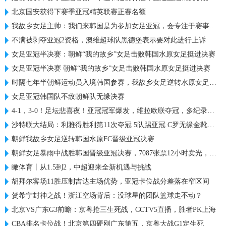
北京国安获得下赛季亚冠精英联赛正赛名额
我故乡女足主帅：我们来韩国是为参加女足亚冠，会专注于赛事本身
不满被剥夺亚冠2资格，澳维超球队黑德堡表示要对此进行上诉
女足亚冠半决赛：朝鲜“我的故乡”女足击败韩国水原女足挺进决赛
女足亚冠半决赛 朝鲜“我的故乡”女足击败韩国水原女足挺进决赛
时隔七年半朝鲜运动员入境韩国参赛，我故乡女足逆转水原女足闯入亚冠决赛
女足亚冠韩国队不敌朝鲜队无缘决赛
4-1，3-0！足坛悲喜夜！亚冠冠军爆发，维拉欧联夺冠，多纪录刷新
沙特联大结局：利雅得胜利第11次夺冠 5队踢亚冠 C罗无缘金靴三连
朝鲜我故乡女足逆转韩国水原FC晋级亚冠决赛
朝鲜女足暴雨中战胜韩国晋级亚冠决赛，7087张票12小时卖光，双方球员住同家酒店
瞰体育丨从1.5到2，中超迎来全新机遇与挑战
胡拜尔客场11胜压制吉达主场优势，亚冠卡位战分差落在窄区间
贺希宁封神之战！浙江空场背后：没球星的团队篮球走不动？
北京VS广东G3前瞻：京粤抢三生死战，CCTV5直播，胜者PK上海
CBA排名卡位战！北京第四硬刚广东第五，京粤大战G1定生死