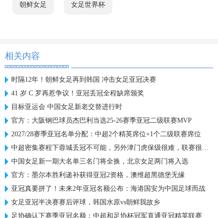
朝鲜女足
女足世界杯
相关内容
时隔12年！朝鲜女足再到韩国 冲击女足亚冠决赛
41 岁 C 罗再惹争议！亚冠丢冠全程缺席颁奖
目标亚运会 中国女足新老交替进行时
官方：大阪钢巴球员杰巴利当选25-26赛季亚冠二级联赛MVP
2027/28赛季亚冠名单分配：中超2个精英席位+1个二级联赛席位
中超密集赛程下蓉城丢冠不可能，另外津门虎保级很难，联赛很无聊
中国女足新一期大名单三名门将全换，北京女足两门将入选
官方：墨尔本胜利递补获得亚冠2资格，澳维超黑德堡无缘
亚冠真要拼了！未来2年亚冠名额公布：海港国安为中国足球而战
女足亚冠半决赛赛后评球，韩国水原vs朝鲜我故乡
足协确认下赛季亚冠名额：中超和足协杯冠军直通亚冠精英联赛