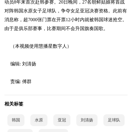
动员8年来首次赴韩参赛。20日晚间，27名朝鲜姑娘将首战
对阵韩国水原女子足球队，争夺女足亚冠决赛资格。此前有
消息称，超7000张门票在开票12小时内就被韩国球迷抢空。
由于是俱乐部赛事，比赛期间不会升国旗奏国歌。
（本视频使用慧播星数字人）
编辑: 刘清扬
责编: 傅群
相关标签
韩国
水原
亚冠
刘清扬
足球队