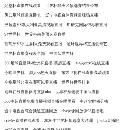
足总杯直播在线观看
世界杯非洲区预选赛结果公布
风云足球频道直播表
辽宁电视台体育频道现场直播
巴拉圭VS澳大利亚高清视频直播
斯诺克国际锦标赛直播
94世界杯
世界杯南美预选赛直播
葡萄牙VS民主刚果免费观看直播
足球世界杯直播爱奇艺
世界杯直播赛程表全部
中国队世界杯
360足球直播网-欧洲杯直播(英超直播)
中央cctv5在线直播
今晚世界杯
湖人vs热火直播
东方卫视在线直播高清观看
今晚足球比赛在哪可以看直播
世界杯世界排名
雨燕在线直播体育直播nba
世界杯预选赛中国队直播
360中超直播免费直播视频直播在哪里看
中超实时积分榜
晋中电视台综合频道直播回放
cba录像回放像98直播吧
cctv5+直播在线观看
2026年世界杯预选赛大洋洲
jrsnba直播吧