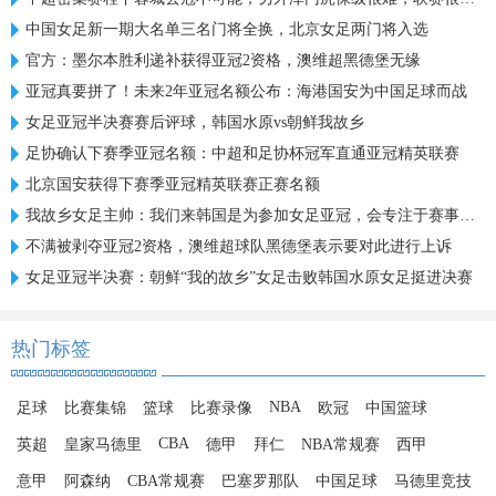
中国女足新一期大名单三名门将全换，北京女足两门将入选
官方：墨尔本胜利递补获得亚冠2资格，澳维超黑德堡无缘
亚冠真要拼了！未来2年亚冠名额公布：海港国安为中国足球而战
女足亚冠半决赛赛后评球，韩国水原vs朝鲜我故乡
足协确认下赛季亚冠名额：中超和足协杯冠军直通亚冠精英联赛
北京国安获得下赛季亚冠精英联赛正赛名额
我故乡女足主帅：我们来韩国是为参加女足亚冠，会专注于赛事本身
不满被剥夺亚冠2资格，澳维超球队黑德堡表示要对此进行上诉
女足亚冠半决赛：朝鲜“我的故乡”女足击败韩国水原女足挺进决赛
热门标签
NBA
足球
比赛集锦
篮球
比赛录像
欧冠
中国篮球
CBA
英超
皇家马德里
德甲
拜仁
NBA常规赛
西甲
意甲
阿森纳
CBA常规赛
巴塞罗那队
中国足球
马德里竞技