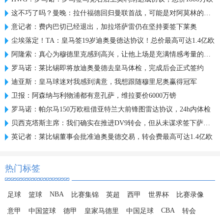
这不巧了吗？曼晚：拉什福德回归曼联首战，可能是对阿莫林的米兰
意记者：费内巴切已经退出，加拉塔萨雷仍在坚持要签下莱奥
尘埃落定！TA：皇马签19岁迪奥曼德达协议！总价最高可达1.4亿欧
阿隆索：真心为穆德里克感到高兴，让他上场是充满情感考量的决定
罗马诺：莱比锡即将放迪奥曼德去皇马体检，完成后会正式签约
迪亚斯：皇马球迷对我感到满意，我想跟随穆里尼奥赢得冠军
卫报：阿森纳与利物浦都有意孔萨，维拉要价6000万镑
罗马诺：帕尔马150万欧租借亚特兰大前锋图雷达协议，24h内体检
贝西克塔斯主席：我们确实在推进DV9转会，但从未谋求签下萨拉赫
英记者：莱比锡董事会批准迪奥曼德交易，转会费最高可达1.4亿欧
热门标签
NBA
足球
篮球
比赛集锦
英超
西甲
世界杯
比赛录像
CBA
意甲
中国篮球
德甲
皇家马德里
中国足球
转会