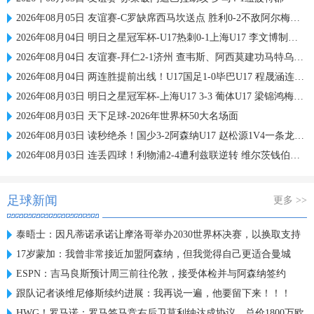
2026年08月05日 友谊赛-C罗缺席西马坎送点 胜利0-2不敌阿尔梅里亚
2026年08月04日 明日之星冠军杯-U17热刺0-1上海U17 李文博制胜球
2026年08月04日 友谊赛-拜仁2-1济州 查韦斯、阿西莫建功马特乌斯彩虹过人送助攻
2026年08月04日 两连胜提前出线！U17国足1-0毕巴U17 程晟涵连场破门赵松源中楣
2026年08月03日 明日之星冠军杯-上海U17 3-3 葡体U17 梁锦鸿梅开二度
2026年08月03日 天下足球-2026年世界杯50大名场面
2026年08月03日 读秒绝杀！国少3-2阿森纳U17 赵松源1V4一条龙+造乌龙 程晟涵绝杀
2026年08月03日 连丢四球！利物浦2-4遭利兹联逆转 维尔茨钱伯斯破门凯尔凯兹失误
足球新闻
更多 >>
泰晤士：因凡蒂诺承诺让摩洛哥举办2030世界杯决赛，以换取支持
17岁蒙加：我曾非常接近加盟阿森纳，但我觉得自己更适合曼城
ESPN：吉马良斯预计周三前往伦敦，接受体检并与阿森纳签约
跟队记者谈维尼修斯续约进展：我再说一遍，他要留下来！！！
HWG！罗马诺：罗马签马竞右后卫莫利纳达成协议，总价1800万欧