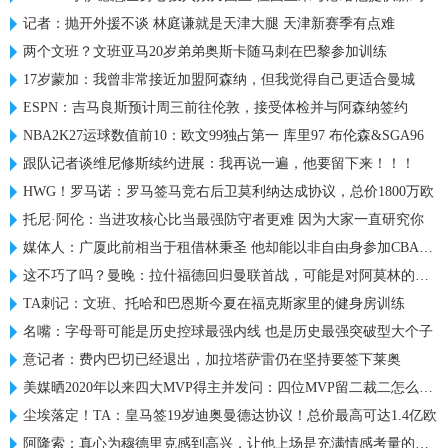
记者：抛开外援不谈 林庭谦就是天津大腿 天津新赛季有点难
两个文班？文班亚马20岁弟弟奥斯卡随马刺在巴黎参加训练
17岁蒙加：我曾非常接近加盟阿森纳，但我觉得自己更适合曼城
ESPN：吉马良斯预计周三前往伦敦，接受体检并与阿森纳签约
NBA2K27运球数值前10：欧文99独占第一 库里97 布伦森&SGA96
跟队记者谈维尼修斯续约进展：我再说一遍，他要留下来！！！
HWG！罗马诺：罗马签马竞右后卫莫利纳达成协议，总价1800万欧
托尼·阿伦：当进攻核心比当最强防守者更难 因为大家一直研究你
媒体人：广厦此前相当于租借林秉圣 他却能以非自由身参加CBA选秀
这不巧了吗？曼晚：拉什福德回归曼联首战，可能是对阿莫林的米兰
TA刺记：文班、托哈和巴恩斯今夏在福克斯家里的健身房训练
名嘴：字母哥可能是历史控球最强内线 也是历史最强突破型大个子
意记者：费内巴切已经退出，加拉塔萨雷仍在坚持要签下莱奥
美媒晒2020年以来四大MVP得主并发问：四位MVP留二裁二怎么选？
尘埃落定！TA：皇马签19岁迪奥曼德达协议！总价最高可达1.4亿欧
阿隆索：真心为穆德里克感到高兴，让他上场是充满情感考量的决定