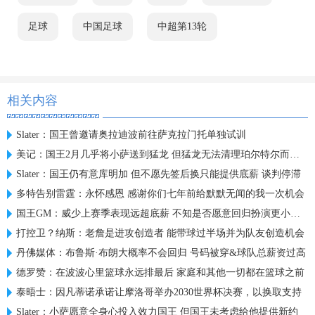
足球
中国足球
中超第13轮
相关内容
Slater：国王曾邀请奥拉迪波前往萨克拉门托单独试训
美记：国王2月几乎将小萨送到猛龙 但猛龙无法清理珀尔特尔而告吹
Slater：国王仍有意库明加 但不愿先签后换只能提供底薪 谈判停滞
多特告别雷霆：永怀感恩 感谢你们七年前给默默无闻的我一次机会
国王GM：威少上赛季表现远超底薪 不知是否愿意回归扮演更小角色
打控卫？纳斯：老詹是进攻创造者 能带球过半场并为队友创造机会
丹佛媒体：布鲁斯·布朗大概率不会回归 号码被穿&球队总薪资过高
德罗赞：在波波心里篮球永远排最后 家庭和其他一切都在篮球之前
泰晤士：因凡蒂诺承诺让摩洛哥举办2030世界杯决赛，以换取支持
Slater：小萨愿意全身心投入效力国王 但国王未考虑给他提供新约