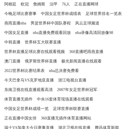
阿根廷
欧冠
詹姆斯
法甲
76人
正在直播网球
今晚足球比赛赛事
中国女足世界杯成绩表
足球世界排名一览表
燕雨直播nba
男篮世界杯中国队赛程
风云足球频道
中国女足直播
nba直播免费观看回放
nba录像高清回放像98
中韩直播
世界杯五大联赛直播
世界杯直播足球比赛在线观看视频
360直播吧雨燕直播
澳门直播
俄罗斯世界杯直播
极光新闻直播在线观看
2022世界杯比赛结果表
nba总决赛免费看
今天巴拿马VS克罗地亚直播
浙江电视台直播
东南卫视在线直播观看高清
2007年女足世界杯冠军
体育直播无插件
中央16套体育现场直播在线观看
中国女足世界杯成绩一览
足球世界杯联赛直播
正在直播中国女排
360直播无插件体育直播网站
瑞士VS加拿大今日赛事直播
湖北卫视在线直播
腾讯体育新闻