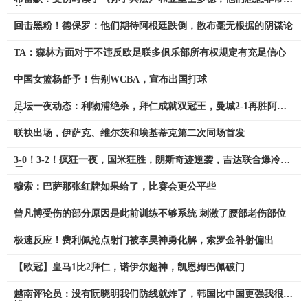
前
回击黑粉！德保罗：他们期待阿根廷跌倒，散布毫无根据的阴谋论
TA：森林方面对于不违反欧足联多俱乐部所有权规定有充足信心
中国女篮杨舒予！告别WCBA，宣布出国打球
足坛一夜动态：利物浦绝杀，拜仁成就双冠王，曼城2-1再胜阿森
纳
联袂出场，伊萨克、维尔茨和埃基蒂克第二次同场首发
3-0！3-2！疯狂一夜，国米狂胜，朗斯奇迹逆袭，吉达联合爆冷出
局
穆索：巴萨那张红牌如果给了，比赛会更公平些
曾凡博受伤的部分原因是此前训练不够系统 刺激了腰部老伤部位
极速反应！费利佩抢点射门被李昊神勇化解，索罗金补射偏出
【欧冠】皇马1比2拜仁，诺伊尔超神，凯恩姆巴佩破门
越南评论员：没有阮晓明我们防线就炸了，韩国比中国更强我很担
忧