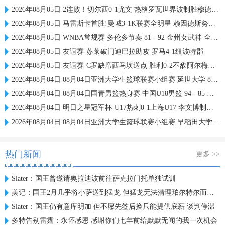
2026年08月05日 2连败！切尔西0-1尤文 热格罗瓦世界波制胜穆德里克时隔614天复出
2026年08月05日 马雷斯卡首胜!曼城3-1K联赛全明星 赖因德斯努里破门塞梅尼奥助攻
2026年08月05日 WNBA常规赛 多伦多节奏 81 - 92 金州女武神 全场集锦
2026年08月05日 友谊赛-苏莱破门迪巴拉助攻 罗马4-1纽波特郡
2026年08月05日 友谊赛-C罗缺席西马坎送点 胜利0-2不敌阿尔梅里亚
2026年08月04日 08月04日亚洲大学生篮球联赛小组赛 延世大学 82 - 83 北京大学 集锦
2026年08月04日 08月04日国青男篮热身赛 中国U18男篮 94 - 85 加拿大大卫·安篮球学院 集锦
2026年08月04日 明日之星冠军杯-U17热刺0-1上海U17 李文博制胜球
2026年08月04日 08月04日亚洲大学生篮球联赛小组赛 早稻田大学 71 - 86 清华大学 集锦
热门新闻
更多 >>
Slater：国王曾邀请奥拉迪波前往萨克拉门托单独试训
美记：国王2月几乎将小萨送到猛龙 但猛龙无法清理珀尔特尔而告吹
Slater：国王仍有意库明加 但不愿先签后换只能提供底薪 谈判停滞
多特告别雷霆：永怀感恩 感谢你们七年前给默默无闻的我一次机会