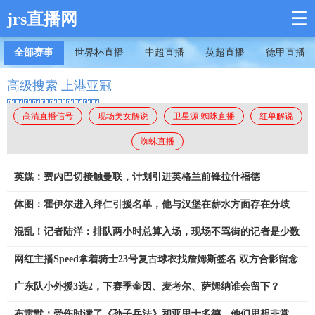
☰
jrs直播网
全部赛事
世界杯直播
中超直播
英超直播
德甲直播
高级搜索 上港亚冠
高清直播信号
现场美女解说
卫星源-蜘蛛直播
红单解说
蜘蛛直播
英媒：费内巴切接触曼联，计划引进英格兰前锋拉什福德
体图：霍伊尔进入拜仁引援名单，他与汉堡在薪水方面存在分歧
混乱！记者陆洋：排队两小时总算入场，现场不骂街的记者是少数
网红主播Speed拿着骑士23号复古球衣找詹姆斯签名 双方合影留念
广东队小外援3选2，下赛季奎因、麦考尔、萨姆纳谁会留下？
布雷默：受伤时读了《孙子兵法》和亚里士多德，他们思想非常超