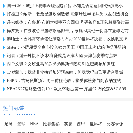
国王GM：威少上赛季表现远超底薪 不知是否愿意回归扮演更小角色
打控卫？纳斯：老詹是进攻创造者 能带球过半场并为队友创造机会
丹佛媒体：布鲁斯·布朗大概率不会回归 号码被穿&球队总薪资过高
德罗赞：在波波心里篮球永远排最后 家庭和其他一切都在篮球之前
泰晤士：因凡蒂诺承诺让摩洛哥举办2030世界杯决赛，以换取支持
Slater：小萨愿意全身心投入效力国王 但国王未考虑给他提供新约
记者：抛开外援不谈 林庭谦就是天津大腿 天津新赛季有点难
两个文班？文班亚马20岁弟弟奥斯卡随马刺在巴黎参加训练
17岁蒙加：我曾非常接近加盟阿森纳，但我觉得自己更适合曼城
ESPN：吉马良斯预计周三前往伦敦，接受体检并与阿森纳签约
NBA2K27运球数值前10：欧文99独占第一 库里97 布伦森&SGA96
热门标签
NBA
足球
篮球
比赛集锦
英超
西甲
世界杯
比赛录像