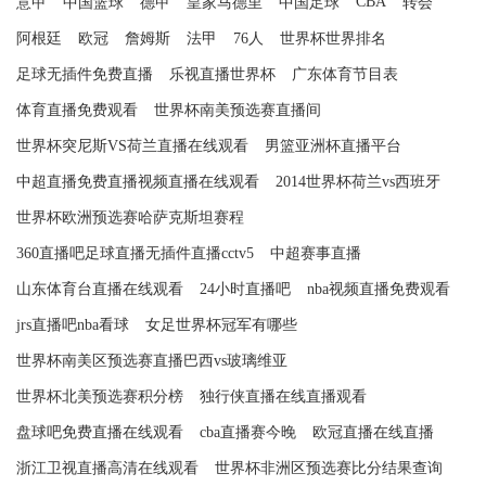
CBA
意甲
中国篮球
德甲
皇家马德里
中国足球
转会
阿根廷
欧冠
詹姆斯
法甲
76人
世界杯世界排名
足球无插件免费直播
乐视直播世界杯
广东体育节目表
体育直播免费观看
世界杯南美预选赛直播间
世界杯突尼斯VS荷兰直播在线观看
男篮亚洲杯直播平台
中超直播免费直播视频直播在线观看
2014世界杯荷兰vs西班牙
世界杯欧洲预选赛哈萨克斯坦赛程
360直播吧足球直播无插件直播cctv5
中超赛事直播
山东体育台直播在线观看
24小时直播吧
nba视频直播免费观看
jrs直播吧nba看球
女足世界杯冠军有哪些
世界杯南美区预选赛直播巴西vs玻璃维亚
世界杯北美预选赛积分榜
独行侠直播在线直播观看
盘球吧免费直播在线观看
cba直播赛今晚
欧冠直播在线直播
浙江卫视直播高清在线观看
世界杯非洲区预选赛比分结果查询