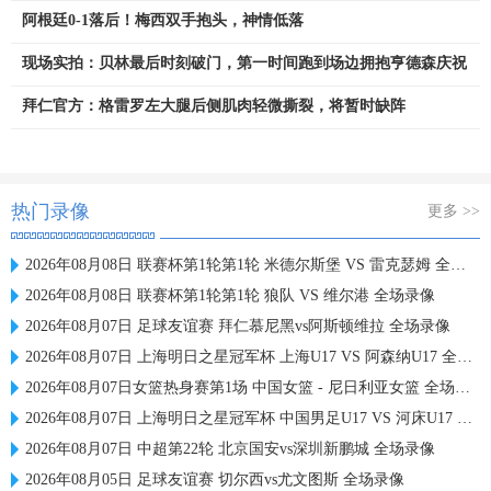
阿根廷0-1落后！梅西双手抱头，神情低落
现场实拍：贝林最后时刻破门，第一时间跑到场边拥抱亨德森庆祝
拜仁官方：格雷罗左大腿后侧肌肉轻微撕裂，将暂时缺阵
热门录像
更多 >>
2026年08月08日 联赛杯第1轮第1轮 米德尔斯堡 VS 雷克瑟姆 全场录像
2026年08月08日 联赛杯第1轮第1轮 狼队 VS 维尔港 全场录像
2026年08月07日 足球友谊赛 拜仁慕尼黑vs阿斯顿维拉 全场录像
2026年08月07日 上海明日之星冠军杯 上海U17 VS 阿森纳U17 全场录像
2026年08月07日女篮热身赛第1场 中国女篮 - 尼日利亚女篮 全场录像
2026年08月07日 上海明日之星冠军杯 中国男足U17 VS 河床U17 全场录像
2026年08月07日 中超第22轮 北京国安vs深圳新鹏城 全场录像
2026年08月05日 足球友谊赛 切尔西vs尤文图斯 全场录像