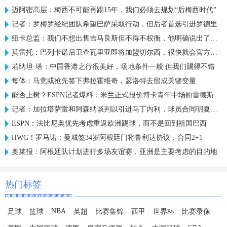
迈阿密高层：梅西不可能再踢15年，我们必须去规划“后梅西时代”
记者：罗梅罗经纪团队希望巴萨采取行动，但后者首选引进罗德里
纽卡总监：我们不想出售吉马良斯但不得不权衡，他明确说出了意愿
莫雷托：巴列卡诺后卫查瓦里亚即将加盟切尔西，很快就会官方宣布
若纳坦·塔：中国香港之行很美好，场地条件一般 但我们踢得不错
每体：马竞或抢先签下弗拉霍维奇，瑟洛特去留成关键变量
能否上树？ESPN记者爆料：米兰正式报价博卡青年中场帕雷德斯
记者：加拉塔萨雷和阿森纳谈判以引进马丁内利，球员合同明夏到期
ESPN：法比尼奥优先考虑重返欧洲踢球，而不是回到祖国巴西
HWG！罗马诺：曼城签34岁阿根廷门将鲁利达协议，合同2+1
奥莱报：阿根廷队计划进行多场友谊赛，亚洲是主要考虑的目的地
热门标签
NBA
足球
篮球
英超
比赛集锦
西甲
世界杯
比赛录像