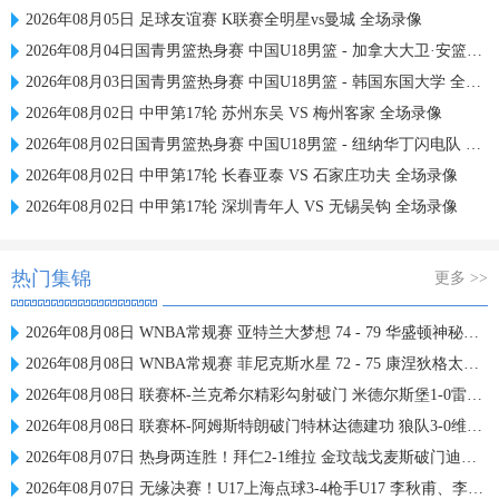
2026年08月05日 足球友谊赛 K联赛全明星vs曼城 全场录像
2026年08月04日国青男篮热身赛 中国U18男篮 - 加拿大大卫·安篮球学院 全场录像
2026年08月03日国青男篮热身赛 中国U18男篮 - 韩国东国大学 全场录像
2026年08月02日 中甲第17轮 苏州东吴 VS 梅州客家 全场录像
2026年08月02日国青男篮热身赛 中国U18男篮 - 纽纳华丁闪电队 全场录像
2026年08月02日 中甲第17轮 长春亚泰 VS 石家庄功夫 全场录像
2026年08月02日 中甲第17轮 深圳青年人 VS 无锡吴钩 全场录像
热门集锦
更多 >>
2026年08月08日 WNBA常规赛 亚特兰大梦想 74 - 79 华盛顿神秘人 全场集锦
2026年08月08日 WNBA常规赛 菲尼克斯水星 72 - 75 康涅狄格太阳 全场集锦
2026年08月08日 联赛杯-兰克希尔精彩勾射破门 米德尔斯堡1-0雷克瑟姆
2026年08月08日 联赛杯-阿姆斯特朗破门特林达德建功 狼队3-0维尔港
2026年08月07日 热身两连胜！拜仁2-1维拉 金玟哉戈麦斯破门迪亚斯替补建功
2026年08月07日 无缘决赛！U17上海点球3-4枪手U17 李秋甫、李文博失点王启戎扑点