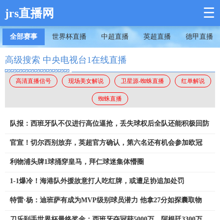
☰
jrs直播网
全部赛事
世界杯直播
中超直播
英超直播
德甲直播
高级搜索 中央电视台1在线直播
高清直播信号
现场美女解说
卫星源-蜘蛛直播
红单解说
蜘蛛直播
队报：西班牙队不仅进行高位逼抢，丢失球权后全队还能积极回防
官宣！切尔西别放弃，英超官方确认，第六名还有机会参加欧冠
利物浦头牌1球捅穿皇马，拜仁球迷集体懵圈
1-1爆冷！海港队外援故意打人吃红牌，或遭足协追加处罚
特雷·杨：迪班萨有成为MVP级别球员潜力 他拿27分如探囊取物
刀乐到手世界杯最终奖金：西班牙夺冠获5000万，阿根廷3300万