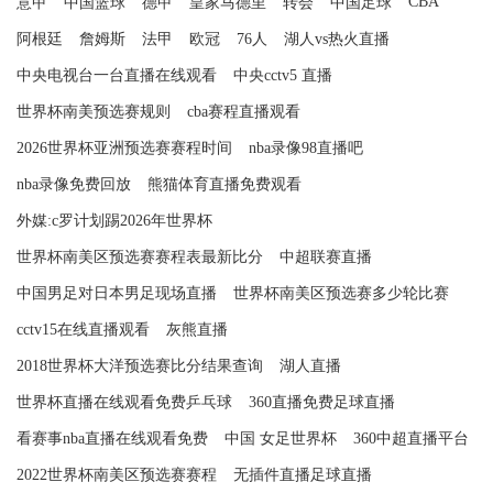
CBA
意甲
中国篮球
德甲
皇家马德里
转会
中国足球
阿根廷
詹姆斯
法甲
欧冠
76人
湖人vs热火直播
中央电视台一台直播在线观看
中央cctv5 直播
世界杯南美预选赛规则
cba赛程直播观看
2026世界杯亚洲预选赛赛程时间
nba录像98直播吧
nba录像免费回放
熊猫体育直播免费观看
外媒:c罗计划踢2026年世界杯
世界杯南美区预选赛赛程表最新比分
中超联赛直播
中国男足对日本男足现场直播
世界杯南美区预选赛多少轮比赛
cctv15在线直播观看
灰熊直播
2018世界杯大洋预选赛比分结果查询
湖人直播
世界杯直播在线观看免费乒乓球
360直播免费足球直播
看赛事nba直播在线观看免费
中国 女足世界杯
360中超直播平台
2022世界杯南美区预选赛赛程
无插件直播足球直播