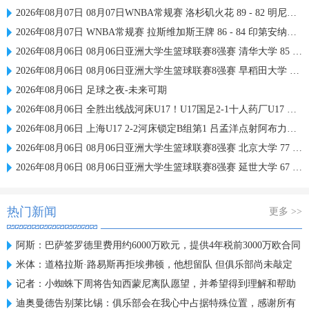
2026年08月07日 08月07日WNBA常规赛 洛杉矶火花 89 - 82 明尼苏达山猫 全场集锦
2026年08月07日 WNBA常规赛 拉斯维加斯王牌 86 - 84 印第安纳狂热 全场集锦
2026年08月06日 08月06日亚洲大学生篮球联赛8强赛 清华大学 85 - 81 菲律宾大学 集锦
2026年08月06日 08月06日亚洲大学生篮球联赛8强赛 早稻田大学 78 - 71 高丽大学 集锦
2026年08月06日 足球之夜-未来可期
2026年08月06日 全胜出线战河床U17！U17国足2-1十人药厂U17 赵松源登场1分钟传射
2026年08月06日 上海U17 2-2河床锁定B组第1 吕孟洋点射阿布力米破门 将战A组第2
2026年08月06日 08月06日亚洲大学生篮球联赛8强赛 北京大学 77 - 79 上海交通大学 集锦
2026年08月06日 08月06日亚洲大学生篮球联赛8强赛 延世大学 67 - 72 政治大学 集锦
热门新闻
更多 >>
阿斯：巴萨签罗德里费用约6000万欧元，提供4年税前3000万欧合同
米体：道格拉斯·路易斯再拒埃弗顿，他想留队 但俱乐部尚未敲定
记者：小蜘蛛下周将告知西蒙尼离队愿望，并希望得到理解和帮助
迪奥曼德告别莱比锡：俱乐部会在我心中占据特殊位置，感谢所有