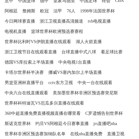
CBA
意甲
中国篮球
德甲
皇家马德里
中国足球
转会
阿根廷
詹姆斯
欧冠
法甲
76人
1998年法国世界杯
今日网球赛直播
浙江卫视直播高清频道
tvb电视直播
电视机直播
篮球世界杯欧洲预选赛赛程
世界杯比利时VS伊朗直播在线观看
湖人火箭直播
浙江卫视节目在线观看直播
台球直播中式八球
看足球比赛
德国VS库拉索上半场直播
中央电视1台直播
卡塔尔世界杯半决赛
挪威VS塞内加尔上半场直播
男篮亚洲杯直播平台
cctv东方卫视
中央一台在线观看
中央六台在线直播观看
美加墨世界杯非洲区预选赛突尼斯
世界杯科特迪瓦VS厄瓜多尔直播在线观看
360中超直播免费直播视频直播在哪里看
C罗遗憾告别世界杯
斯诺克世界杯
约旦VS阿根廷今日赛事直播
jrs直播吧nba
世界杯非洲区预选赛加纳队名单
在线nba直播免费
直播卫视