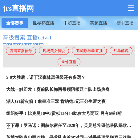
☰
jrs直播网
全部赛事
世界杯直播
中超直播
英超直播
德甲直播
高级搜索 直播cctv-1
高清直播信号
现场美女解说
卫星源-蜘蛛直播
红单解说
蜘蛛直播
5-0大胜后，诺丁汉森林离保级还有多远？
大战一触即发！赛前队长梅西带领阿根廷全队出场热身
湖人G1斩火箭！詹皇准三双 肯纳德5记三分生涯之夜
组织好手！比克曼10中5贡献13分14助攻大号两双 另有6板1断
不下课！罗马诺：图赫尔留任至2028年，英足总希望他带队踢欧洲
杯
英博对阵泰山两连胜，寻求队史首次对同一对手获顶级联赛三连胜