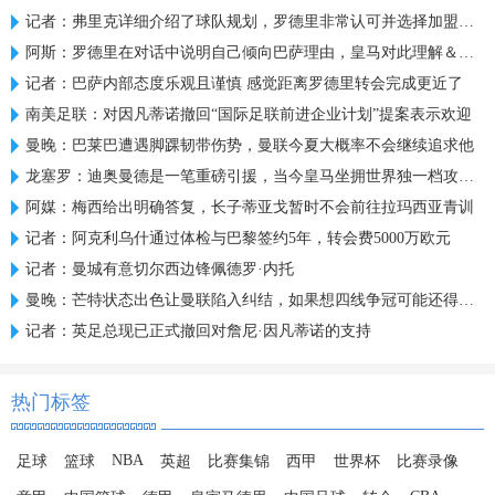
记者：弗里克详细介绍了球队规划，罗德里非常认可并选择加盟巴萨
阿斯：罗德里在对话中说明自己倾向巴萨理由，皇马对此理解＆祝好
记者：巴萨内部态度乐观且谨慎 感觉距离罗德里转会完成更近了
南美足联：对因凡蒂诺撤回“国际足联前进企业计划”提案表示欢迎
曼晚：巴莱巴遭遇脚踝韧带伤势，曼联今夏大概率不会继续追求他
龙塞罗：迪奥曼德是一笔重磅引援，当今皇马坐拥世界独一档攻击线
阿媒：梅西给出明确答复，长子蒂亚戈暂时不会前往拉玛西亚青训
记者：阿克利乌什通过体检与巴黎签约5年，转会费5000万欧元
记者：曼城有意切尔西边锋佩德罗·内托
曼晚：芒特状态出色让曼联陷入纠结，如果想四线争冠可能还得买人
记者：英足总现已正式撤回对詹尼·因凡蒂诺的支持
热门标签
NBA
足球
篮球
英超
比赛集锦
西甲
世界杯
比赛录像