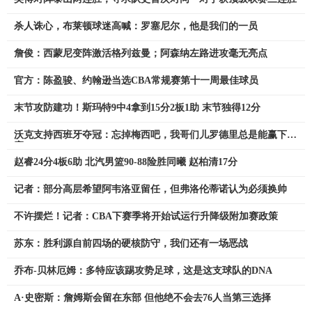
杀人诛心，布莱顿球迷高喊：罗塞尼尔，他是我们的一员
詹俊：西蒙尼变阵激活格列兹曼；阿森纳左路进攻毫无亮点
官方：陈盈骏、约翰逊当选CBA常规赛第十一周最佳球员
末节攻防建功！斯玛特9中4拿到15分2板1助 末节独得12分
沃克支持西班牙夺冠：忘掉梅西吧，我哥们儿罗德里总是能赢下比
赛
赵睿24分4板6助 北汽男篮90-88险胜同曦 赵柏清17分
记者：部分高层希望阿韦洛亚留任，但弗洛伦蒂诺认为必须换帅
不许摆烂！记者：CBA下赛季将开始试运行升降级附加赛政策
苏东：胜利源自前四场的硬核防守，我们还有一场恶战
乔布-贝林厄姆：多特应该踢攻势足球，这是这支球队的DNA
A·史密斯：詹姆斯会留在东部 但他绝不会去76人当第三选择