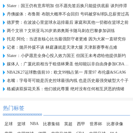
Slater：国王仍有意库明加 但不愿先签后换只能提供底薪 谈判停滞
丹佛媒体：布鲁斯·布朗大概率不会回归 号码被穿&球队总薪资过高
德罗赞：在波波心里篮球永远排最后 家庭和其他一切都在篮球之前
两个文班？文班亚马20岁弟弟奥斯卡随马刺在巴黎参加训练
托尼·阿伦：当进攻核心比当最强防守者更难 因为大家一直研究你
记者：抛开外援不谈 林庭谦就是天津大腿 天津新赛季有点难
Slater：小萨愿意全身心投入效力国王 但国王未考虑给他提供新约
媒体人：广厦此前相当于租借林秉圣 他却能以非自由身参加CBA选秀
NBA2K27运球数值前10：欧文99独占第一 库里97 布伦森&SGA96
名嘴：字母哥可能是历史控球最强内线 也是历史最强突破型大个子
格威谈双探花关系：他们彼此尊重 绝对没有任何相互厌恶的情绪
热门标签
NBA
足球
篮球
比赛集锦
英超
西甲
世界杯
比赛录像