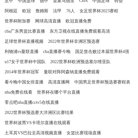
CBA
意甲
中国篮球
德甲
皇家马德里
中国足球
转会
阿根廷
欧冠
詹姆斯
法甲
76人
女足世界杯2023赛程
世界杯附加赛
网球高清直播
欧冠直播免费
cba广东男篮比赛直播
东方卫视在线直播免费观看高清
足球世界杯直播视频
2022年世界杯非洲区预选赛
利物浦vs曼联直播
cba直播赛今晚
国足曾击败过本届世界杯4强
u17女子世界杯中国队
2022世界杯欧洲预选塞尔维亚队
2014年世界杯冠军
曼联对阵阿森纳直播免费观看
看今晚中国女排直播
高清直播网
中国男足世界杯预选赛赛程表
nba免费在线看
世界杯在哪个平台直播
零点吧nba直播cctv5在线直播
2022世界杯预选赛大洋洲区比赛结果
世界杯波黑VS卡塔尔直播在线观看
土耳其VS巴拉圭高清视频直播
女篮比赛现场直播