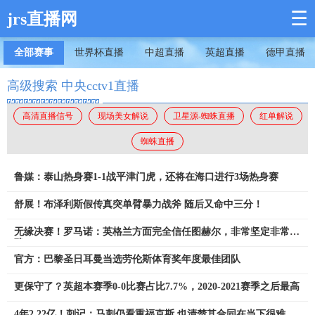
☰
jrs直播网
全部赛事
世界杯直播
中超直播
英超直播
德甲直播
高级搜索 中央cctv1直播
高清直播信号
现场美女解说
卫星源-蜘蛛直播
红单解说
蜘蛛直播
鲁媒：泰山热身赛1-1战平津门虎，还将在海口进行3场热身赛
舒展！布泽利斯假传真突单臂暴力战斧 随后又命中三分！
无缘决赛！罗马诺：英格兰方面完全信任图赫尔，非常坚定非常明
确
官方：巴黎圣日耳曼当选劳伦斯体育奖年度最佳团队
更保守了？英超本赛季0-0比赛占比7.7%，2020-2021赛季之后最高
4年2.22亿！刺记：马刺仍看重福克斯 也清楚其合同在当下很难交