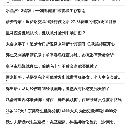
易
水晶宫4-2晋级：一张图看懂"欧协联生存指南"
薪资专家：里萨谢交易到独行侠之后 27-28赛季的选项更可能被执
行
皇马挖角曼城队长，曼联意外捡到中场拼图？
太会来事了！追梦专门折返回来和萧华打招呼 总裁笑得巨开心
拜仁又创德甲新纪录！单季客场狂轰50球，杰克逊写意凌空斩
皇马主场迎战拜仁，伯纳乌十年不败金身能否延续？
国米旧将：劳塔罗完全可能首发出战世界杯决赛，个人主义会放一
边
梅里诺：从历经伤痛到登顶巅峰，显然没有比这更完美的了
武磊评世界杯最佳阵：梅西、姆巴佩领衔，西班牙球员包揽后防线
26岁327天！东契奇生涯得分破14000大关 为历史最年轻14000分控
卫
沃尔夫斯堡vs法兰克福：埃里克森、林德斯特伦首发，沙伊比、科
赫出战