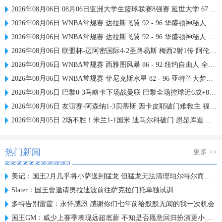
2026年08月06日 08月06日亚洲大学生篮球联赛8强赛 延世大学 67 - 72 政治大学 集锦
2026年08月06日 WNBA常规赛 达拉斯飞翼 92 - 96 华盛顿神秘人 全场集锦
2026年08月06日 WNBA常规赛 达拉斯飞翼 92 - 96 华盛顿神秘人 全场集锦
2026年08月06日 联盟杯-迈阿密国际4-2圣路易斯 梅西2射1传 阿伦助攻戴帽
2026年08月06日 WNBA常规赛 西雅图风暴 86 - 92 纽约自由人 全场集锦
2026年08月06日 WNBA常规赛 菲尼克斯水星 82 - 96 亚特兰大梦想 全场集锦
2026年08月06日 巴黎0-3马略卡下场战曼联 巴黎全场控球近6成+8射3正未果
2026年08月06日 友谊赛-阿森纳1-3贝蒂斯 因卡皮耶破门难救主 福纳尔斯1射2传
2026年08月05日 2场不胜！米兰1-1国米 迪马尔科破门 恩昆库造点+点射拉莫斯登场
热门新闻
更多 >>
美记：国王2月几乎将小萨送到猛龙 但猛龙无法清理珀尔特尔而告吹
Slater：国王曾邀请奥拉迪波前往萨克拉门托单独试训
多特告别雷霆：永怀感恩 感谢你们七年前给默默无闻的我一次机会
国王GM：威少上赛季表现远超底薪 不知是否愿意回归扮演更小角色