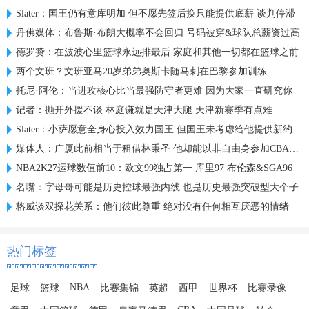
Slater：国王仍有意库明加 但不愿先签后换只能提供底薪 谈判停滞
丹佛媒体：布鲁斯·布朗大概率不会回归 号码被穿&球队总薪资过高
德罗赞：在波波心里篮球永远排最后 家庭和其他一切都在篮球之前
两个文班？文班亚马20岁弟弟奥斯卡随马刺在巴黎参加训练
托尼·阿伦：当进攻核心比当最强防守者更难 因为大家一直研究你
记者：抛开外援不谈 林庭谦就是天津大腿 天津新赛季有点难
Slater：小萨愿意全身心投入效力国王 但国王未考虑给他提供新约
媒体人：广厦此前相当于租借林秉圣 他却能以非自由身参加CBA选秀
NBA2K27运球数值前10：欧文99独占第一 库里97 布伦森&SGA96
名嘴：字母哥可能是历史控球最强内线 也是历史最强突破型大个子
格威谈双探花关系：他们彼此尊重 绝对没有任何相互厌恶的情绪
热门标签
NBA
足球
篮球
比赛集锦
英超
西甲
世界杯
比赛录像