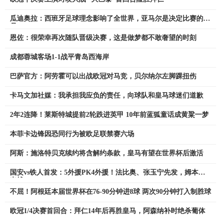
瓜迪奥拉：西班牙足球理念影响了全世界，亚马尔是决定比赛的球
员
恩佐：很荣幸再次随队晋级决赛，这是做梦都不敢奢望的时刻
成都蓉城客场1-1战平青岛西海岸
巴萨官方：阿劳霍可以出战欧冠对马竞，贝尔纳尔左脚踝扭伤
卡马文加社媒：我承担我应负的责任，向球队和皇马球迷们道歉
2年2连降！莱斯特城提前2轮跌进英甲 10年前蓝狐童话成黄粱一梦
本菲卡边锋因恐同行为被欧足联禁赛六场
阿斯：施洛特贝克续约将含解约条款，皇马有望在世界杯后激活
国安vs铁人首发：5外援PK4外援！法比奥、张玉宁先发，姆本扎
出战
不屈！阿根廷本届世界杯在76-90分钟进8球 两次90分钟打入制胜球
欧冠1/4决赛首回合：拜仁14年后再胜皇马，阿森纳补时绝杀葡体