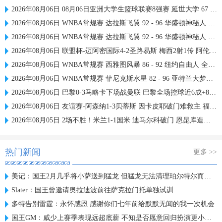
2026年08月06日 08月06日亚洲大学生篮球联赛8强赛 延世大学 67 - 72 政治大学 集锦
2026年08月06日 WNBA常规赛 达拉斯飞翼 92 - 96 华盛顿神秘人 全场集锦
2026年08月06日 WNBA常规赛 达拉斯飞翼 92 - 96 华盛顿神秘人 全场集锦
2026年08月06日 联盟杯-迈阿密国际4-2圣路易斯 梅西2射1传 阿伦助攻戴帽
2026年08月06日 WNBA常规赛 西雅图风暴 86 - 92 纽约自由人 全场集锦
2026年08月06日 WNBA常规赛 菲尼克斯水星 82 - 96 亚特兰大梦想 全场集锦
2026年08月06日 巴黎0-3马略卡下场战曼联 巴黎全场控球近6成+8射3正未果
2026年08月06日 友谊赛-阿森纳1-3贝蒂斯 因卡皮耶破门难救主 福纳尔斯1射2传
2026年08月05日 2场不胜！米兰1-1国米 迪马尔科破门 恩昆库造点+点射拉莫斯登场
热门新闻
更多 >>
美记：国王2月几乎将小萨送到猛龙 但猛龙无法清理珀尔特尔而告吹
Slater：国王曾邀请奥拉迪波前往萨克拉门托单独试训
多特告别雷霆：永怀感恩 感谢你们七年前给默默无闻的我一次机会
国王GM：威少上赛季表现远超底薪 不知是否愿意回归扮演更小角色