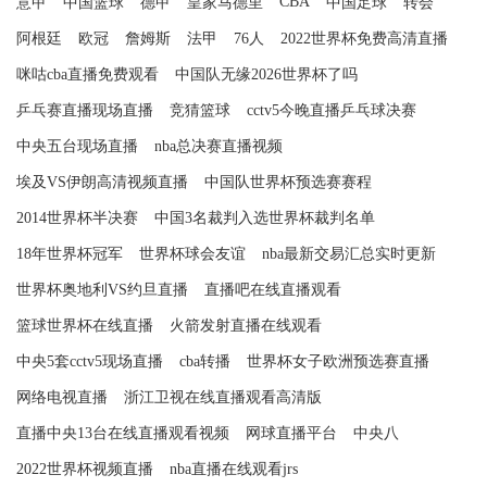
CBA
意甲
中国篮球
德甲
皇家马德里
中国足球
转会
阿根廷
欧冠
詹姆斯
法甲
76人
2022世界杯免费高清直播
咪咕cba直播免费观看
中国队无缘2026世界杯了吗
乒乓赛直播现场直播
竞猜篮球
cctv5今晚直播乒乓球决赛
中央五台现场直播
nba总决赛直播视频
埃及VS伊朗高清视频直播
中国队世界杯预选赛赛程
2014世界杯半决赛
中国3名裁判入选世界杯裁判名单
18年世界杯冠军
世界杯球会友谊
nba最新交易汇总实时更新
世界杯奥地利VS约旦直播
直播吧在线直播观看
篮球世界杯在线直播
火箭发射直播在线观看
中央5套cctv5现场直播
cba转播
世界杯女子欧洲预选赛直播
网络电视直播
浙江卫视在线直播观看高清版
直播中央13台在线直播观看视频
网球直播平台
中央八
2022世界杯视频直播
nba直播在线观看jrs