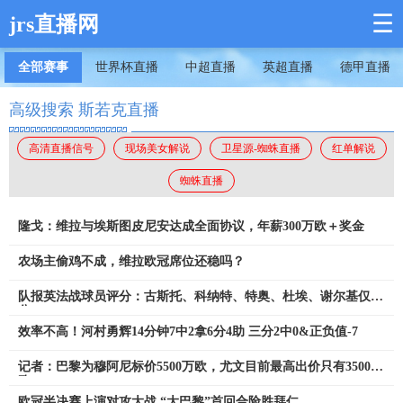
☰
jrs直播网
全部赛事
世界杯直播
中超直播
英超直播
德甲直播
高级搜索 斯若克直播
高清直播信号
现场美女解说
卫星源-蜘蛛直播
红单解说
蜘蛛直播
隆戈：维拉与埃斯图皮尼安达成全面协议，年薪300万欧＋奖金
农场主偷鸡不成，维拉欧冠席位还稳吗？
队报英法战球员评分：古斯托、科纳特、特奥、杜埃、谢尔基仅2
分
效率不高！河村勇辉14分钟7中2拿6分4助 三分2中0&正负值-7
记者：巴黎为穆阿尼标价5500万欧，尤文目前最高出价只有3500万
欧
欧冠半决赛上演对攻大战 “大巴黎”首回合险胜拜仁