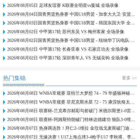
2026年08月05日 足球友谊赛 K联赛全明星vs曼城 全场录像
2026年08月04日国青男篮热身赛 中国U18男篮 - 加拿大大卫·安篮球学院 全场录像
2026年08月03日国青男篮热身赛 中国U18男篮 - 韩国东国大学 全场录像
2026年08月02日 中甲第17轮 苏州东吴 VS 梅州客家 全场录像
2026年08月02日国青男篮热身赛 中国U18男篮 - 纽纳华丁闪电队 全场录像
2026年08月02日 中甲第17轮 长春亚泰 VS 石家庄功夫 全场录像
2026年08月02日 中甲第17轮 深圳青年人 VS 无锡吴钩 全场录像
热门集锦
更多 >>
2026年08月08日 WNBA常规赛 亚特兰大梦想 74 - 79 华盛顿神秘人 全场集锦
2026年08月08日 WNBA常规赛 菲尼克斯水星 72 - 75 康涅狄格太阳 全场集锦
2026年08月08日 联赛杯-兰克希尔精彩勾射破门 米德尔斯堡1-0雷克瑟姆
2026年08月08日 联赛杯-阿姆斯特朗破门特林达德建功 狼队3-0维尔港
2026年08月07日 热身两连胜！拜仁2-1维拉 金玟哉戈麦斯破门迪亚斯替补建功
2026年08月07日 无缘决赛！U17上海点球3-4枪手U17 李秋甫、李文博失点王启戎扑点