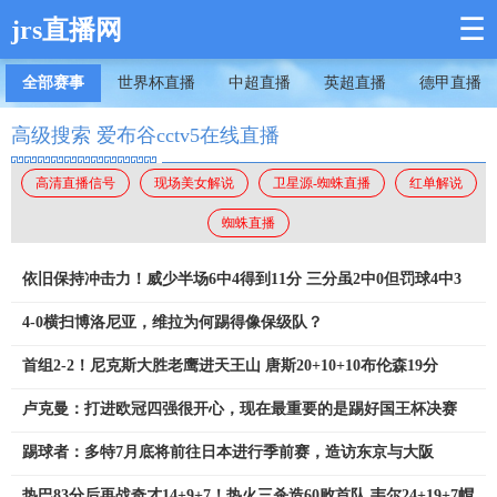
☰
jrs直播网
全部赛事
世界杯直播
中超直播
英超直播
德甲直播
高级搜索 爱布谷cctv5在线直播
高清直播信号
现场美女解说
卫星源-蜘蛛直播
红单解说
蜘蛛直播
依旧保持冲击力！威少半场6中4得到11分 三分虽2中0但罚球4中3
4-0横扫博洛尼亚，维拉为何踢得像保级队？
首组2-2！尼克斯大胜老鹰进天王山 唐斯20+10+10布伦森19分
卢克曼：打进欧冠四强很开心，现在最重要的是踢好国王杯决赛
踢球者：多特7月底将前往日本进行季前赛，造访东京与大阪
热巴83分后再战奇才14+9+7！热火三杀造60败首队 韦尔24+19+7帽