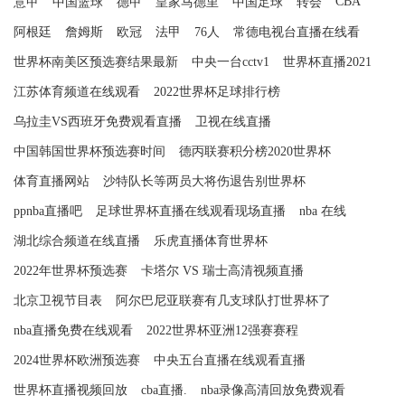
CBA
意甲
中国篮球
德甲
皇家马德里
中国足球
转会
阿根廷
詹姆斯
欧冠
法甲
76人
常德电视台直播在线看
世界杯南美区预选赛结果最新
中央一台cctv1
世界杯直播2021
江苏体育频道在线观看
2022世界杯足球排行榜
乌拉圭VS西班牙免费观看直播
卫视在线直播
中国韩国世界杯预选赛时间
德丙联赛积分榜2020世界杯
体育直播网站
沙特队长等两员大将伤退告别世界杯
ppnba直播吧
足球世界杯直播在线观看现场直播
nba 在线
湖北综合频道在线直播
乐虎直播体育世界杯
2022年世界杯预选赛
卡塔尔 VS 瑞士高清视频直播
北京卫视节目表
阿尔巴尼亚联赛有几支球队打世界杯了
nba直播免费在线观看
2022世界杯亚洲12强赛赛程
2024世界杯欧洲预选赛
中央五台直播在线观看直播
世界杯直播视频回放
cba直播.
nba录像高清回放免费观看