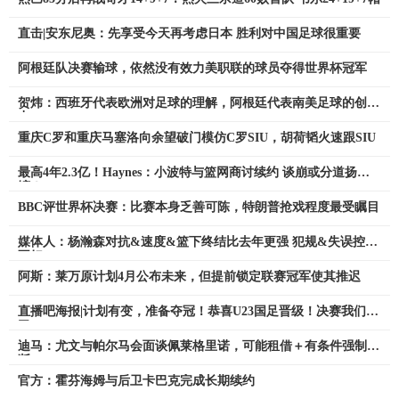
直击|安东尼奥：先享受今天再考虑日本 胜利对中国足球很重要
阿根廷队决赛输球，依然没有效力美职联的球员夺得世界杯冠军
贺炜：西班牙代表欧洲对足球的理解，阿根廷代表南美足球的创造
力
重庆C罗和重庆马塞洛向余望破门模仿C罗SIU，胡荷韬火速跟SIU
最高4年2.3亿！Haynes：小波特与篮网商讨续约 谈崩或分道扬
镳！
BBC评世界杯决赛：比赛本身乏善可陈，特朗普抢戏程度最受瞩目
媒体人：杨瀚森对抗&速度&篮下终结比去年更强 犯规&失误控制
不好
阿斯：莱万原计划4月公布未来，但提前锁定联赛冠军使其推迟
直播吧海报|计划有变，准备夺冠！恭喜U23国足晋级！决赛我们来
了
迪马：尤文与帕尔马会面谈佩莱格里诺，可能租借＋有条件强制买
断
官方：霍芬海姆与后卫卡巴克完成长期续约