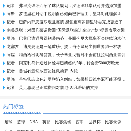
记者：弗里克详细介绍了球队规划，罗德里非常认可并选择加盟巴萨
阿斯：罗德里在对话中说明自己倾向巴萨理由，皇马对此理解＆祝好
记者：巴萨内部态度乐观且谨慎 感觉距离罗德里转会完成更近了
南美足联：对因凡蒂诺撤回“国际足联前进企业计划”提案表示欢迎
曼晚：巴莱巴遭遇脚踝韧带伤势，曼联今夏大概率不会继续追求他
龙塞罗：迪奥曼德是一笔重磅引援，当今皇马坐拥世界独一档攻击线
阿媒：梅西给出明确答复，长子蒂亚戈暂时不会前往拉玛西亚青训
记者：阿克利乌什通过体检与巴黎签约5年，转会费5000万欧元
记者：曼城有意切尔西边锋佩德罗·内托
曼晚：芒特状态出色让曼联陷入纠结，如果想四线争冠可能还得买人
记者：英足总现已正式撤回对詹尼·因凡蒂诺的支持
热门标签
NBA
足球
篮球
英超
比赛集锦
西甲
世界杯
比赛录像