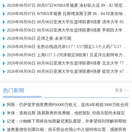
2026年08月07日 08月07日WNBA常规赛 洛杉矶火花 89 - 82 明尼苏达山猫 全场集锦
2026年08月07日 WNBA常规赛 拉斯维加斯王牌 86 - 84 印第安纳狂热 全场集锦
2026年08月06日 08月06日亚洲大学生篮球联赛8强赛 清华大学 85 - 81 菲律宾大学 集锦
2026年08月06日 08月06日亚洲大学生篮球联赛8强赛 早稻田大学 78 - 71 高丽大学 集锦
2026年08月06日 足球之夜-未来可期
2026年08月06日 全胜出线战河床U17！U17国足2-1十人药厂U17 赵松源登场1分钟传射
2026年08月06日 上海U17 2-2河床锁定B组第1 吕孟洋点射阿布力米破门 将战A组第2
2026年08月06日 08月06日亚洲大学生篮球联赛8强赛 北京大学 77 - 79 上海交通大学 集锦
2026年08月06日 08月06日亚洲大学生篮球联赛8强赛 延世大学 67 - 72 政治大学 集锦
热门新闻
更多 >>
阿斯：巴萨签罗德里费用约6000万欧元，提供4年税前3000万欧合同
米体：道格拉斯·路易斯再拒埃弗顿，他想留队 但俱乐部尚未敲定
记者：小蜘蛛下周将告知西蒙尼离队愿望，并希望得到理解和帮助
迪奥曼德告别莱比锡：俱乐部会在我心中占据特殊位置，感谢所有