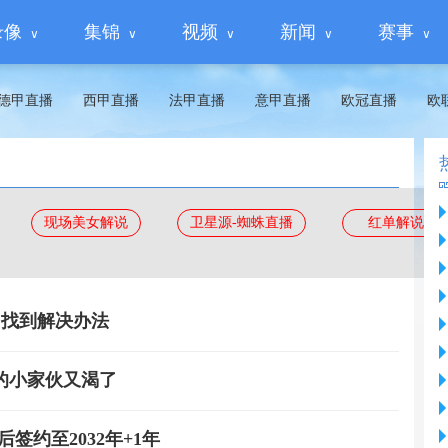
录像
集锦
视频
新闻
赛事
德甲直播
西甲直播
法甲直播
意甲直播
欧冠直播
欧
现场美女解说
卫星源-蜘蛛直播
红单解说
 找到解决办法
的小家伙又渴了
签约至2032年+1年