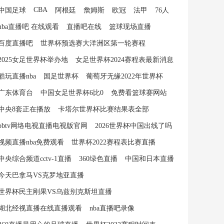
CBA
中国足球
阿根廷
詹姆斯
欧冠
法甲
76人
nba直播吧 在线观看
直播吧在线
篮球现场直播
百度直播吧
世界杯预选赛大洋洲区第一轮赛程
2025女足世界杯举办地
女足世界杯2024赛程表最新消息
酷玩直播nba
国足世界杯
葡萄牙无缘2022年世界杯
广东体育台
中国女足世界杯6比0
免费看篮球赛网站
中央8套正在播放
卡塔尔世界杯比赛结果表全部
bbtv网络电视直播电视版官网
2026世界杯中国出线了吗
视频直播nba免费观看
世界杯2022赛程表比赛直播
中央综合频道cctv-1直播
360绿色直播
中国和日本直播
今天巴拿马VS克罗地亚直播
世界杯民主刚果VS乌兹别克斯坦直播
湖北经视直播在线直播观看
nba直播吧录像