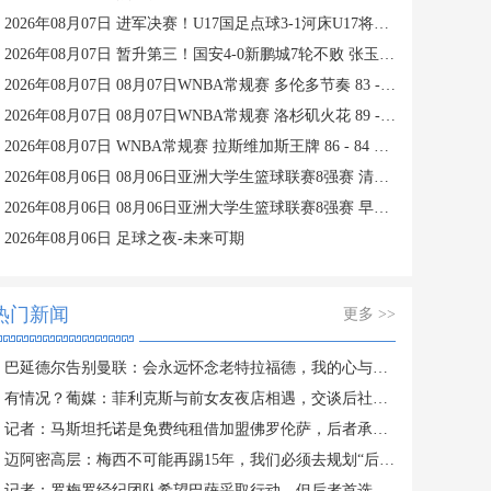
2026年08月07日 进军决赛！U17国足点球3-1河床U17将战阿森纳 江宇涵替补两扑点
2026年08月07日 暂升第三！国安4-0新鹏城7轮不败 张玉宁传射达万双响法比奥破门
2026年08月07日 08月07日WNBA常规赛 多伦多节奏 83 - 97 波特兰火焰 集锦
2026年08月07日 08月07日WNBA常规赛 洛杉矶火花 89 - 82 明尼苏达山猫 全场集锦
2026年08月07日 WNBA常规赛 拉斯维加斯王牌 86 - 84 印第安纳狂热 全场集锦
2026年08月06日 08月06日亚洲大学生篮球联赛8强赛 清华大学 85 - 81 菲律宾大学 集锦
2026年08月06日 08月06日亚洲大学生篮球联赛8强赛 早稻田大学 78 - 71 高丽大学 集锦
2026年08月06日 足球之夜-未来可期
热门新闻
更多 >>
巴延德尔告别曼联：会永远怀念老特拉福德，我的心与你们同在
有情况？葡媒：菲利克斯与前女友夜店相遇，交谈后社媒再次互关
记者：马斯坦托诺是免费纯租借加盟佛罗伦萨，后者承担全额薪水
迈阿密高层：梅西不可能再踢15年，我们必须去规划“后梅西时代”
记者：罗梅罗经纪团队希望巴萨采取行动，但后者首选引进罗德里