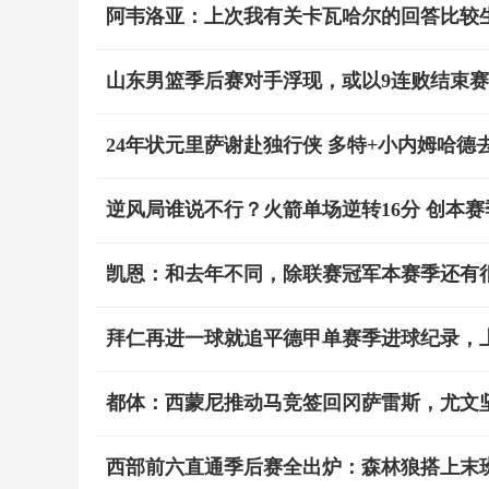
阿韦洛亚：上次我有关卡瓦哈尔的回答比较
山东男篮季后赛对手浮现，或以9连败结束
24年状元里萨谢赴独行侠 多特+小内姆哈德
逆风局谁说不行？火箭单场逆转16分 创本
凯恩：和去年不同，除联赛冠军本赛季还有
拜仁再进一球就追平德甲单赛季进球纪录，
都体：西蒙尼推动马竞签回冈萨雷斯，尤文坚
西部前六直通季后赛全出炉：森林狼搭上末