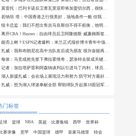
莫雷托：巴列卡诺后卫查瓦里亚即将加盟切尔西，很快就会官方宣布
若纳坦·塔：中国香港之行很美好，场地条件一般 但我们踢得不错
纽卡总监：我们不想出售吉马良斯但不得不权衡，他明确说出了意愿
离开CBA！Haynes：自由球员后卫阿隆德斯·威廉姆斯签约奇才
能否上树？ESPN记者爆料：米兰正式报价博卡青年中场帕雷德斯
扎威：我和布朗尼在高中当队友后成为朋友 很兴奋能再次并肩作战
每体：马竞或抢先签下弗拉霍维奇，瑟洛特去留成关键变量
记者：加拉塔萨雷和阿森纳谈判以引进马丁内利，球员合同明夏到期
湖人新援扎威：会在场上展现活力和努力 防守对方最好的球员
扎威：想为湖人球迷奉献全部 帮助球队升起第18面冠军旗帜
热门标签
NBA
足球
篮球
英超
比赛集锦
西甲
世界杯
比赛录像
意甲
中国篮球
德甲
皇家马德里
转会