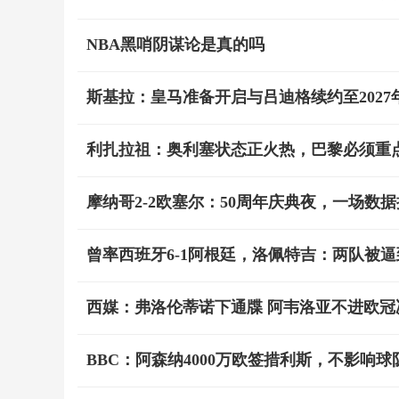
NBA黑哨阴谋论是真的吗
斯基拉：皇马准备开启与吕迪格续约至2027
利扎拉祖：奥利塞状态正火热，巴黎必须重
摩纳哥2-2欧塞尔：50周年庆典夜，一场数
曾率西班牙6-1阿根廷，洛佩特吉：两队被
西媒：弗洛伦蒂诺下通牒 阿韦洛亚不进欧冠
BBC：阿森纳4000万欧签措利斯，不影响