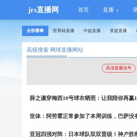
jrs直播网
首页
直播
全部赛事
世界杯直播
中超直播
英超直播
高级搜索 网球直播网站
高清直播信号
薛之谦穿梅西10号球衣晒照：让我陪你再赢
世体：阿劳霍正常参加了本周训练，巴萨没
亚冠四强对阵：日本球队双双晋级！神户胜