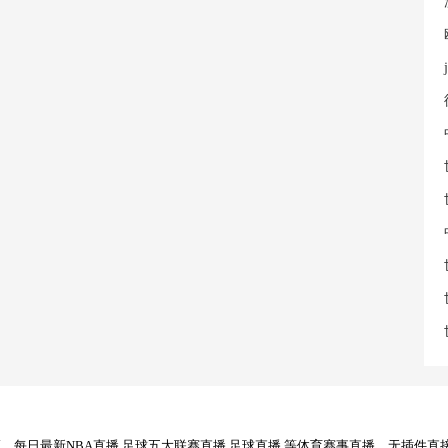
每日最新NBA直播,足球五大联赛直播,足球直播,等体育赛事直播，无插件直