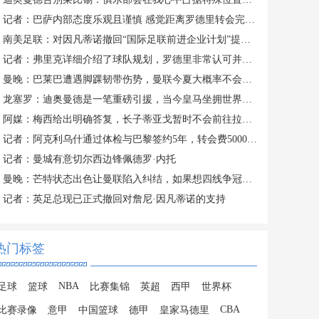
记者：巴萨内部态度乐观且谨慎 感觉距离罗德里转会完成更近了
南美足联：对因凡蒂诺撤回“国际足联前进企业计划”提案表示欢迎
记者：弗里克详细介绍了球队规划，罗德里非常认可并选择加盟巴萨
曼晚：巴莱巴遭遇脚踝韧带伤势，曼联今夏大概率不会继续追求他
龙塞罗：迪奥曼德是一笔重磅引援，当今皇马坐拥世界独一档攻击线
阿媒：梅西给出明确答复，长子蒂亚戈暂时不会前往拉玛西亚青训
记者：阿克利乌什通过体检与巴黎签约5年，转会费5000万欧元
记者：曼城有意切尔西边锋佩德罗·内托
曼晚：芒特状态出色让曼联陷入纠结，如果想四线争冠可能还得买人
记者：英足总现已正式撤回对詹尼·因凡蒂诺的支持
热门标签
NBA
足球
篮球
比赛集锦
英超
西甲
世界杯
CBA
比赛录像
意甲
中国篮球
德甲
皇家马德里