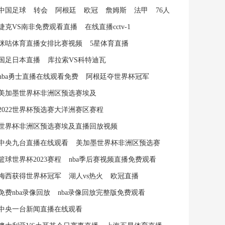
中国足球
转会
阿根廷
欧冠
詹姆斯
法甲
76人
捷克VS南非免费观看直播
在线直播cctv-1
咪咕体育直播女排比赛视频
5星体育直播
国足日本直播
库拉索VS科特迪瓦
nba勇士直播在线观看免费
阿根廷夺世界杯冠军
美加墨世界杯非洲区预选赛埃及
2022世界杯预选赛大洋洲赛区赛程
世界杯非洲区预选赛埃及直播回放视频
中央九台直播在线观看
美加墨世界杯非洲区预选赛
篮球世界杯2023赛程
nba季后赛视频直播免费观看
梅西获得世界杯冠军
湖人vs热火
欧冠直播
免费nba录像回放
nba录像回放完整版免费观看
中央一台新闻直播在线观看