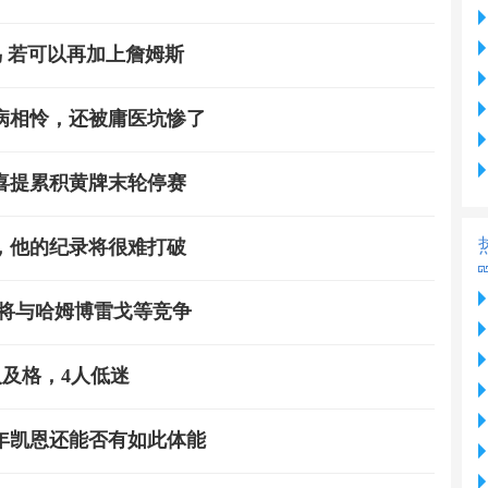
鸟 若可以再加上詹姆斯
同病相怜，还被庸医坑惨了
喜提累积黄牌末轮停赛
，他的纪录将很难打破
 将与哈姆博雷戈等竞争
人及格，4人低迷
年凯恩还能否有如此体能