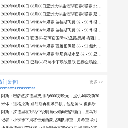
2026年08月06日 08月06日亚洲大学生篮球联赛8强赛 北京大学 77 - 79 上海交通大学 集锦
2026年08月06日 08月06日亚洲大学生篮球联赛8强赛 延世大学 67 - 72 政治大学 集锦
2026年08月06日 WNBA常规赛 达拉斯飞翼 92 - 96 华盛顿神秘人 全场集锦
2026年08月06日 WNBA常规赛 达拉斯飞翼 92 - 96 华盛顿神秘人 全场集锦
2026年08月06日 联盟杯-迈阿密国际4-2圣路易斯 梅西2射1传 阿伦助攻戴帽
2026年08月06日 WNBA常规赛 西雅图风暴 86 - 92 纽约自由人 全场集锦
2026年08月06日 WNBA常规赛 菲尼克斯水星 82 - 96 亚特兰大梦想 全场集锦
2026年08月06日 巴黎0-3马略卡下场战曼联 巴黎全场控球近6成+8射3正未果
热门新闻
更多 >>
阿斯：巴萨签罗德里费用约6000万欧元，提供4年税前3000万欧合同
米体：道格拉斯·路易斯再拒埃弗顿，他想留队 但俱乐部尚未敲定
阿斯：罗德里在对话中说明自己倾向巴萨理由，皇马对此理解＆祝好
记者：小蜘蛛下周将告知西蒙尼离队愿望，并希望得到理解和帮助
迪奥曼德告别莱比锡：俱乐部会在我心中占据特殊位置，感谢所有