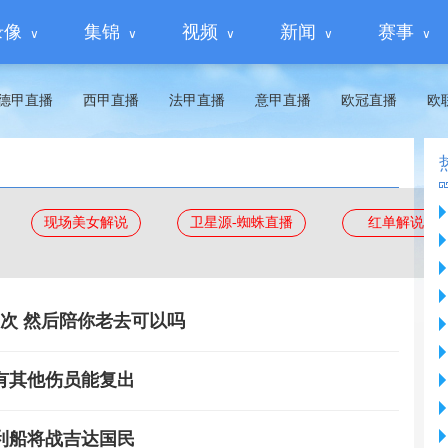
录像
集锦
视频
新闻
赛事
德甲直播
西甲直播
法甲直播
意甲直播
欧冠直播
欧
现场美女解说
卫星源-蜘蛛直播
红单解说
1次 然后陪你老去可以吗
有其他伤员能复出
利船将战吉达国民