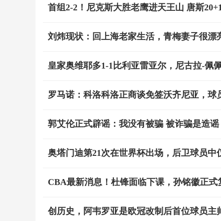
首组2-2！尼克斯大胜老鹰进天王山 唐斯20+1
刘炜现状：回上海老家生活，青梅妻子很漂
皇家奥维耶多1-1比利亚雷亚尔，尼古拉-佩
罗马诺：科洛科洛正商谈免签沃齐尼亚，球
郭艾伦正式辟谣：我没有被骗 被诈骗是造谣
奥塔门迪第21次在世界杯出场，后卫球员中
CBA最新消息！杜锋面临下课，孙铭徽正式
创历史，阿韦罗亚是欧冠改制后首位球员主