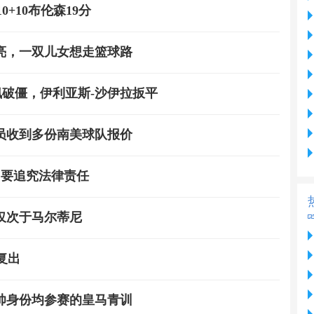
0+10布伦森19分
亮，一双儿女想走篮球路
佩破僵，伊利亚斯-沙伊拉扳平
员收到多份南美球队报价
 要追究法律责任
仅次于马尔蒂尼
复出
帅身份均参赛的皇马青训