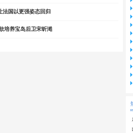
让法国以更强姿态回归
 欲培养宝岛后卫宋昕澔