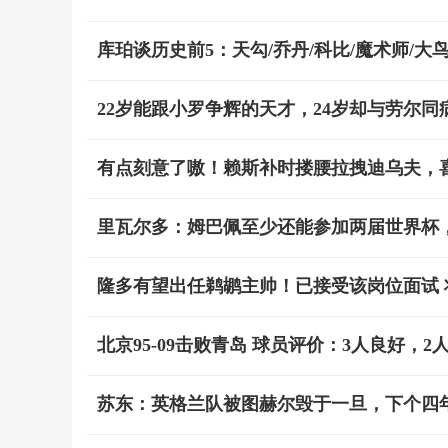
库珀谈历史前5：天勾/乔丹/科比/魔术师/大
22岁能跟小罗争辉的天才，24岁却与劳尔
有点刻意了嗷！赖斯补时搂腰拉拽迪乌夫，
里瓦尔多：姆巴佩至少还能参加两届世界杯
隆多有望出任鹈鹕主帅！已接受该岗位面试
北京95-09击败青岛 球员评价：3人良好，2
苏东：英格兰队被图赫尔毁于一旦，下个四