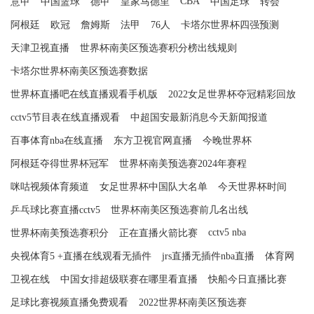
CBA
意甲
中国篮球
德甲
皇家马德里
中国足球
转会
阿根廷
欧冠
詹姆斯
法甲
76人
卡塔尔世界杯四强预测
天津卫视直播
世界杯南美区预选赛积分榜出线规则
卡塔尔世界杯南美区预选赛数据
世界杯直播吧在线直播观看手机版
2022女足世界杯夺冠精彩回放
cctv5节目表在线直播观看
中超国安最新消息今天新闻报道
百事体育nba在线直播
东方卫视官网直播
今晚世界杯
阿根廷夺得世界杯冠军
世界杯南美预选赛2024年赛程
咪咕视频体育频道
女足世界杯中国队大名单
今天世界杯时间
乒乓球比赛直播cctv5
世界杯南美区预选赛前几名出线
cctv5 nba
世界杯南美预选赛积分
正在直播火箭比赛
央视体育5 +直播在线观看无插件
jrs直播无插件nba直播
体育网
卫视在线
中国女排超级联赛在哪里看直播
快船今日直播比赛
足球比赛视频直播免费观看
2022世界杯南美区预选赛