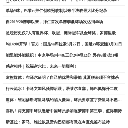
养
单场9球，巴黎vs拜仁创欧冠改制以来半决赛最大比分纪录
自2019/20赛季以来，拜仁首次单赛季赢球场次达到40场
足坛历史仅7人有世界杯、欧冠、洲际冠军及金球奖，罗德里最新1
位
均14:00开球！官方：国足vs库拉索3月27日，国足vs喀麦隆3月31日
能里能外能组织！申京半场8中4&三分2中得12分 另有6板7助1帽
感谢相伴｜祝福谢尔比，未来一切顺利！
灰熊媒体：布泽尔证明了自己的优秀和潜能 其夏联表现不容抹杀
行云流水！卡马文加风骚脚后跟，居莱尔直塞，姆巴佩梅开二度
世体：维尼修斯与皇马续约陷入僵局，球员要求签字费皇马不愿支
付
喜讯！两支德甲球队邀请中国球员参加逐梦德甲第三季，值得期待
斯基拉：罗马、维拉以及费内巴切都有意在今夏免签布兰特