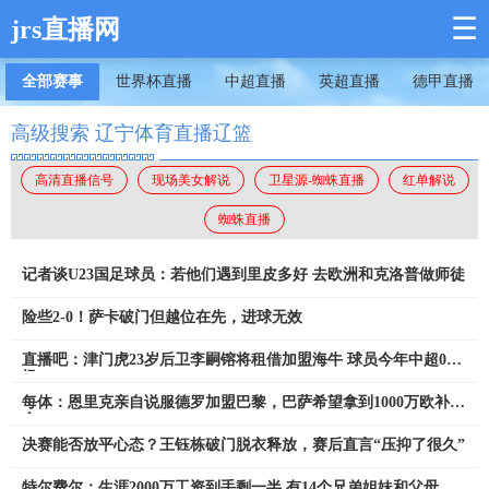
☰
jrs直播网
全部赛事
世界杯直播
中超直播
英超直播
德甲直播
高级搜索 辽宁体育直播辽篮
高清直播信号
现场美女解说
卫星源-蜘蛛直播
红单解说
蜘蛛直播
记者谈U23国足球员：若他们遇到里皮多好 去欧洲和克洛普做师徒
险些2-0！萨卡破门但越位在先，进球无效
直播吧：津门虎23岁后卫李嗣镕将租借加盟海牛 球员今年中超0出
场
每体：恩里克亲自说服德罗加盟巴黎，巴萨希望拿到1000万欧补偿
金
决赛能否放平心态？王钰栋破门脱衣释放，赛后直言“压抑了很久”
特尔费尔：生涯2000万工资到手剩一半 有14个兄弟姐妹和父母要