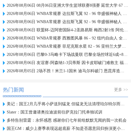
2026年08月06日 08月06日亚洲大学生篮球联赛8强赛 延世大学 67 - 72 政治大学 集锦
2026年08月06日 WNBA常规赛 达拉斯飞翼 92 - 96 华盛顿神秘人 全场集锦
2026年08月06日 WNBA常规赛 达拉斯飞翼 92 - 96 华盛顿神秘人 全场集锦
2026年08月06日 联盟杯-迈阿密国际4-2圣路易斯 梅西2射1传 阿伦助攻戴帽
2026年08月06日 WNBA常规赛 西雅图风暴 86 - 92 纽约自由人 全场集锦
2026年08月06日 WNBA常规赛 菲尼克斯水星 82 - 96 亚特兰大梦想 全场集锦
2026年08月06日 巴黎0-3马略卡下场战曼联 巴黎全场控球近6成+8射3正未果
2026年08月06日 友谊赛-阿森纳1-3贝蒂斯 因卡皮耶破门难救主 福纳尔斯1射2传
2026年08月05日 2场不胜！米兰1-1国米 迪马尔科破门 恩昆库造点+点射拉莫斯登场
热门新闻
更多 >>
美记：国王2月几乎将小萨送到猛龙 但猛龙无法清理珀尔特尔而告吹
Slater：国王曾邀请奥拉迪波前往萨克拉门托单独试训
多特告别雷霆：永怀感恩 感谢你们七年前给默默无闻的我一次机会
国王GM：威少上赛季表现远超底薪 不知是否愿意回归扮演更小角色