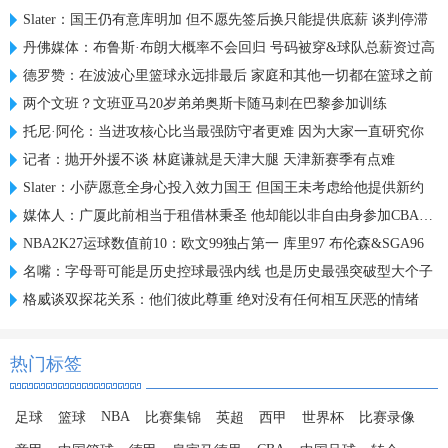
Slater：国王仍有意库明加 但不愿先签后换只能提供底薪 谈判停滞
丹佛媒体：布鲁斯·布朗大概率不会回归 号码被穿&球队总薪资过高
德罗赞：在波波心里篮球永远排最后 家庭和其他一切都在篮球之前
两个文班？文班亚马20岁弟弟奥斯卡随马刺在巴黎参加训练
托尼·阿伦：当进攻核心比当最强防守者更难 因为大家一直研究你
记者：抛开外援不谈 林庭谦就是天津大腿 天津新赛季有点难
Slater：小萨愿意全身心投入效力国王 但国王未考虑给他提供新约
媒体人：广厦此前相当于租借林秉圣 他却能以非自由身参加CBA选秀
NBA2K27运球数值前10：欧文99独占第一 库里97 布伦森&SGA96
名嘴：字母哥可能是历史控球最强内线 也是历史最强突破型大个子
格威谈双探花关系：他们彼此尊重 绝对没有任何相互厌恶的情绪
热门标签
NBA
足球
篮球
比赛集锦
英超
西甲
世界杯
比赛录像