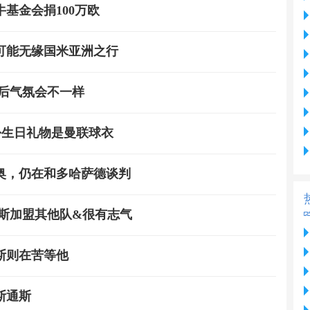
基金会捐100万欧
可能无缘国米亚洲之行
后气氛会不一样
份生日礼物是曼联球衣
奥，仍在和多哈萨德谈判
斯加盟其他队&很有志气
斯则在苦等他
斯通斯