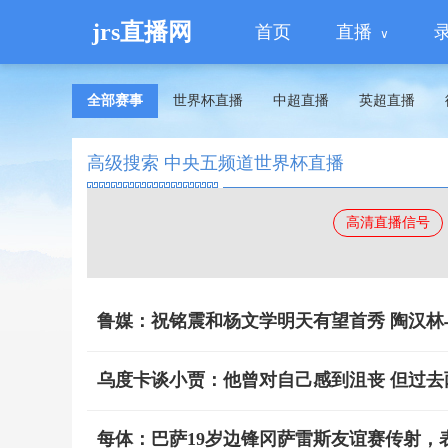
jrs直播网
首页
直播
全部赛事
世界杯直播
中超直播
英超直播
高级搜索 中央五频道世界杯直播
高清直播信号
鲁媒：祝铭震和杨文学明天有望首秀 陶汉林
乌度卡谈小贾：他曾对自己感到沮丧 但过去
每体：巴萨19岁边锋冈萨雷斯友谊赛传射，