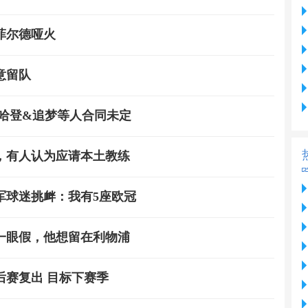
菲尔德哑火
意留队
哈登&追梦等人合同未定
，有人认为应请本土教练
冠军球迷挑衅：我有5座欧冠
一眼假，他想留在利物浦
后赛复出 目标下赛季