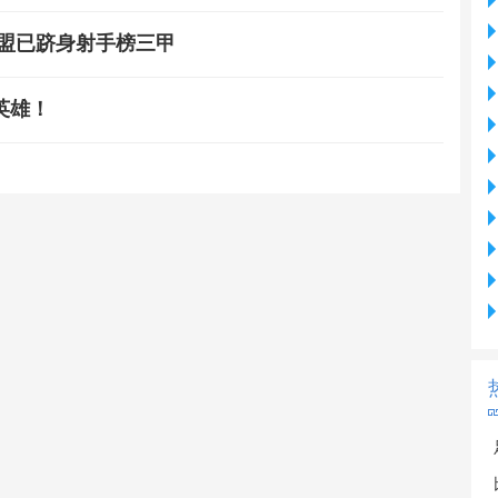
加盟已跻身射手榜三甲
英雄！