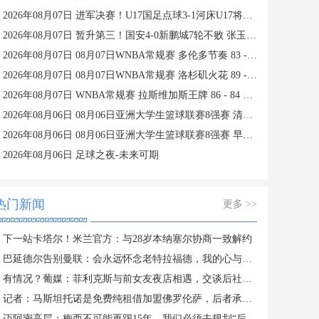
2026年08月07日 进军决赛！U17国足点球3-1河床U17将战阿森纳 江宇涵替补两扑点
2026年08月07日 暂升第三！国安4-0新鹏城7轮不败 张玉宁传射达万双响法比奥破门
2026年08月07日 08月07日WNBA常规赛 多伦多节奏 83 - 97 波特兰火焰 集锦
2026年08月07日 08月07日WNBA常规赛 洛杉矶火花 89 - 82 明尼苏达山猫 全场集锦
2026年08月07日 WNBA常规赛 拉斯维加斯王牌 86 - 84 印第安纳狂热 全场集锦
2026年08月06日 08月06日亚洲大学生篮球联赛8强赛 清华大学 85 - 81 菲律宾大学 集锦
2026年08月06日 08月06日亚洲大学生篮球联赛8强赛 早稻田大学 78 - 71 高丽大学 集锦
2026年08月06日 足球之夜-未来可期
热门新闻
更多 >>
下一站卡塔尔！米兰官方：与28岁本纳塞尔协商一致解约
巴延德尔告别曼联：会永远怀念老特拉福德，我的心与你们同在
有情况？葡媒：菲利克斯与前女友夜店相遇，交谈后社媒再次互关
记者：马斯坦托诺是免费纯租借加盟佛罗伦萨，后者承担全额薪水
迈阿密高层：梅西不可能再踢15年，我们必须去规划“后梅西时代”