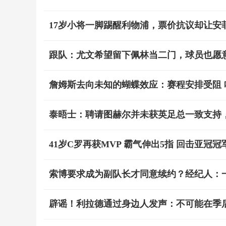
17岁小将一脚踢醒利物浦，票价抗议却让安
跟队：尤文希望留下佩林当二门，球员也愿
詹姆斯去向未知的蝴蝶效应：赛程安排受阻 
泰晤士：聘请图赫尔并未获英足总一致支持
41岁C罗再获MVP 霸气伸出5指 回击亚冠
索博要求成为副队长才同意续约？经纪人：
辟谣！利拉德通过身边人发声：不可能在季