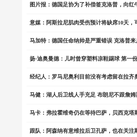
图片报：德国足协为了补偿签克洛普，向红牛
意媒：阿斯拉尼肌肉受伤预计将缺席10天，
马加特：德国任命纳帅是严重错误 克洛普来
扬·迪奥曼德：儿时曾穿塑料凉鞋踢球 第一
经纪人：罗马尼奥利目前没有考虑留在拉齐
马健：湖人后卫线人手充足 布朗尼不跟詹姆
马卡：弗拉霍维奇仍在等待巴萨，贝西克塔
跟队：阿森纳有意维拉后卫孔萨，也在关注