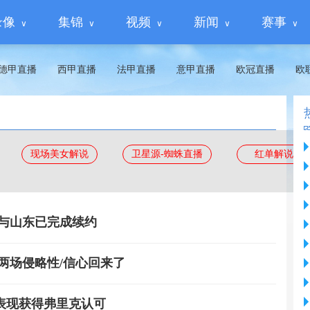
录像
集锦
视频
新闻
赛事
德甲直播
西甲直播
法甲直播
意甲直播
欧冠直播
欧
现场美女解说
卫星源-蜘蛛直播
红单解说
与山东已完成续约
两场侵略性/信心回来了
表现获得弗里克认可