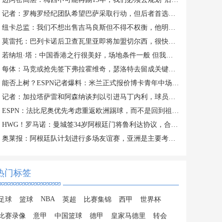
记者：罗梅罗经纪团队希望巴萨采取行动，但后者首选引进罗德里
纽卡总监：我们不想出售吉马良斯但不得不权衡，他明确说出了意愿
莫雷托：巴列卡诺后卫查瓦里亚即将加盟切尔西，很快就会官方宣布
若纳坦·塔：中国香港之行很美好，场地条件一般 但我们踢得不错
每体：马竞或抢先签下弗拉霍维奇，瑟洛特去留成关键变量
能否上树？ESPN记者爆料：米兰正式报价博卡青年中场帕雷德斯
记者：加拉塔萨雷和阿森纳谈判以引进马丁内利，球员合同明夏到期
ESPN：法比尼奥优先考虑重返欧洲踢球，而不是回到祖国巴西
HWG！罗马诺：曼城签34岁阿根廷门将鲁利达协议，合同2+1
奥莱报：阿根廷队计划进行多场友谊赛，亚洲是主要考虑的目的地
热门标签
NBA
足球
篮球
英超
比赛集锦
西甲
世界杯
比赛录像
意甲
中国篮球
德甲
皇家马德里
转会