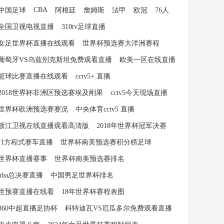
CBA
中国足球
阿根廷
詹姆斯
法甲
欧冠
76人
全国卫视电视直播
310tv足球直播
女足世界杯直播在线观看
世界杯预选赛大洋洲赛程
葡萄牙VS乌兹别克斯坦免费观看直播
欧美一区在线直播
篮球比赛直播在线观看
cctv5+ 直播
2018世界杯非洲区预选赛埃及刚果
cctv5今天现场直播
世界杯欧洲预选赛赛况
中央体育cctv5 直播
浙江卫视在线直播观看高清版
2018年世界杯冠军决赛
f1方程式赛车直播
世界杯南美预选赛积分榜足球
世界杯直播赛事
世界杯南美预选赛排名
nba总决赛直播
中国男足世界杯排名
世预赛直播在线看
18年世界杯赛程表图
360中超直播足协杯
科特迪瓦VS厄瓜多尔免费观看直播