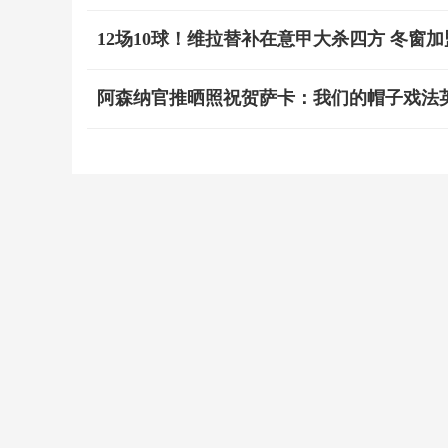
12场10球！维拉替补在意甲大杀四方 冬窗
阿森纳官推晒照祝贺萨卡：我们的帽子戏法