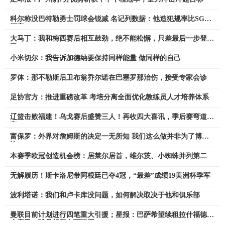
科尔称没巴特勒勇士罚球会锐减 名记列数据：他造犯规率比SGA
还高
大马丁：我和梅西赛后相互鼓劲，绝不能松懈，只差最后一步登顶
了
小米切尔：我告诉加德纳要保持同样能量 做同样的自己
罗体：那不勒斯后卫布翁乔尔诺在巴塞罗那治伤，接受专家会诊
足协官方：推进重磅改革 考培分离全面优化教练员人才培养体系
辽篮击败福建！乌戈赛后盛赞三人！再收四大喜讯，季后赛弯道超
车
富保罗：外界对詹姆斯的决定一无所知 我们这么做并非为了博关
注
本赛季欧冠创造机会榜：居莱尔居首，维尔茨、小蜘蛛并列第二
无解履历！斯卡洛尼带阿根廷已夺4冠，“最差”成绩19美洲杯季军
波利塔诺：我们和卢卡库没问题，如何解决取决于他和俱乐部
曼联目前计划进行四笔重大引援；星报：巴萨希望续租拉什福德1
个赛季，球员想留在西班牙