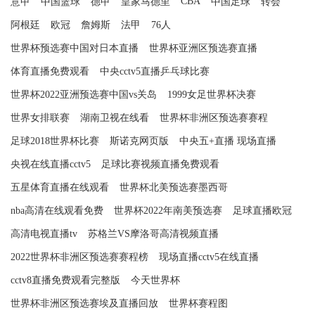
CBA
意甲
中国篮球
德甲
皇家马德里
中国足球
转会
阿根廷
欧冠
詹姆斯
法甲
76人
世界杯预选赛中国对日本直播
世界杯亚洲区预选赛直播
体育直播免费观看
中央cctv5直播乒乓球比赛
世界杯2022亚洲预选赛中国vs关岛
1999女足世界杯决赛
世界女排联赛
湖南卫视在线看
世界杯非洲区预选赛赛程
足球2018世界杯比赛
斯诺克网页版
中央五+直播 现场直播
央视在线直播cctv5
足球比赛视频直播免费观看
五星体育直播在线观看
世界杯北美预选赛墨西哥
nba高清在线观看免费
世界杯2022年南美预选赛
足球直播欧冠
高清电视直播tv
苏格兰VS摩洛哥高清视频直播
2022世界杯非洲区预选赛赛程榜
现场直播cctv5在线直播
cctv8直播免费观看完整版
今天世界杯
世界杯非洲区预选赛埃及直播回放
世界杯赛程图