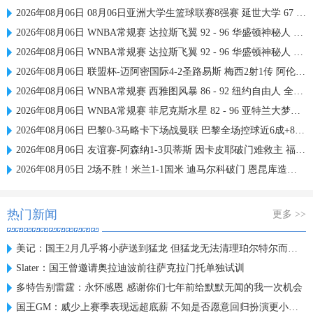
2026年08月06日 08月06日亚洲大学生篮球联赛8强赛 延世大学 67 - 72 政治大学 集锦
2026年08月06日 WNBA常规赛 达拉斯飞翼 92 - 96 华盛顿神秘人 全场集锦
2026年08月06日 WNBA常规赛 达拉斯飞翼 92 - 96 华盛顿神秘人 全场集锦
2026年08月06日 联盟杯-迈阿密国际4-2圣路易斯 梅西2射1传 阿伦助攻戴帽
2026年08月06日 WNBA常规赛 西雅图风暴 86 - 92 纽约自由人 全场集锦
2026年08月06日 WNBA常规赛 菲尼克斯水星 82 - 96 亚特兰大梦想 全场集锦
2026年08月06日 巴黎0-3马略卡下场战曼联 巴黎全场控球近6成+8射3正未果
2026年08月06日 友谊赛-阿森纳1-3贝蒂斯 因卡皮耶破门难救主 福纳尔斯1射2传
2026年08月05日 2场不胜！米兰1-1国米 迪马尔科破门 恩昆库造点+点射拉莫斯登场
热门新闻
更多 >>
美记：国王2月几乎将小萨送到猛龙 但猛龙无法清理珀尔特尔而告吹
Slater：国王曾邀请奥拉迪波前往萨克拉门托单独试训
多特告别雷霆：永怀感恩 感谢你们七年前给默默无闻的我一次机会
国王GM：威少上赛季表现远超底薪 不知是否愿意回归扮演更小角色