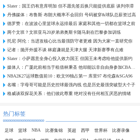
Slater：国王仍有意库明加 但不愿先签后换只能提供底薪 谈判停滞
丹佛媒体：布鲁斯·布朗大概率不会回归 号码被穿&球队总薪资过高
德罗赞：在波波心里篮球永远排最后 家庭和其他一切都在篮球之前
两个文班？文班亚马20岁弟弟奥斯卡随马刺在巴黎参加训练
托尼·阿伦：当进攻核心比当最强防守者更难 因为大家一直研究你
记者：抛开外援不谈 林庭谦就是天津大腿 天津新赛季有点难
Slater：小萨愿意全身心投入效力国王 但国王未考虑给他提供新约
媒体人：广厦此前相当于租借林秉圣 他却能以非自由身参加CBA选秀
NBA2K27运球数值前10：欧文99独占第一 库里97 布伦森&SGA96
名嘴：字母哥可能是历史控球最强内线 也是历史最强突破型大个子
格威谈双探花关系：他们彼此尊重 绝对没有任何相互厌恶的情绪
热门标签
NBA
足球
篮球
比赛集锦
英超
西甲
世界杯
比赛录像