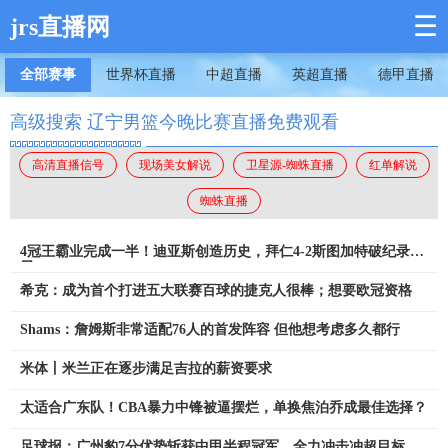
☰
jrs直播网
全部赛事
世界杯直播
中超直播
英超直播
德甲直播
高级搜索 辽宁男篮今晚比赛直播免费观看
高清直播信号
现场美女解说
卫星源-蜘蛛直播
红单解说
蜘蛛直播
4冠王霸业完成一半！迪亚斯创造历史，拜仁4-2斯图加特破纪录卫
冕
希克：成为首个打进五大联赛百球的捷克人很棒；想要欧冠资格
Shams：詹姆斯非常适配76人的首发阵容 但他想考虑多久都行
米体丨米兰正在逐步满足吉拉的薪资要求
太适合广东队！CBA暴力中锋被逼摆烂，单换焦泊乔成最佳选择？
足球报：广州豹7分优势斩获中甲半程冠军，全力冲击冲超目标