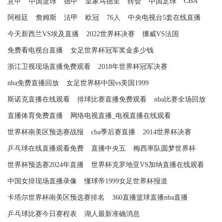
CBA
意甲
中国篮球
德甲
皇家马德里
转会
中国足球
阿根廷
詹姆斯
法甲
欧冠
76人
中央电视台5套在线直播
今天新西兰VS埃及直播
2022世界杯决赛
挪威VS法国
免费看电视台直播
女足世界杯冠军奖金多少钱
浙江卫视现场直播免费观看
2018年世界杯冠军决赛
nba免费直播回放
女足世界杯中国vs美国1999
斯诺克直播在线观看
排球比赛直播免费观看
nba比赛全场回放
直播体育免费直播
网络电视直播_电视直播在线观看
世界杯南美区预选赛战报
cba季后赛直播
2014世界杯决赛
乒乓球在线直播观看免费
直播中央五
梅西率队圆梦世界杯
世界杯预选赛2024年直播
世界杯克罗地亚VS加纳直播在线观看
中国女排现场直播录像
懂球帝1999女足世界杯报道
卡塔尔世界杯南美区预选赛排名
360直播篮球直播nba直播
乒乓球比赛今日赛程表
湖人最新准确消息