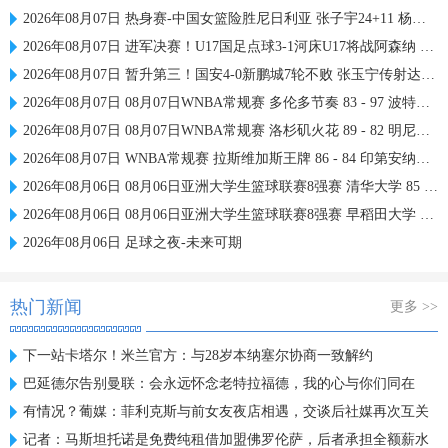
2026年08月07日 热身赛-中国女篮险胜尼日利亚 张子宇24+11 杨舒予12+6
2026年08月07日 进军决赛！U17国足点球3-1河床U17将战阿森纳 江宇涵替补两扑点
2026年08月07日 暂升第三！国安4-0新鹏城7轮不败 张玉宁传射达万双响法比奥破门
2026年08月07日 08月07日WNBA常规赛 多伦多节奏 83 - 97 波特兰火焰 集锦
2026年08月07日 08月07日WNBA常规赛 洛杉矶火花 89 - 82 明尼苏达山猫 全场集锦
2026年08月07日 WNBA常规赛 拉斯维加斯王牌 86 - 84 印第安纳狂热 全场集锦
2026年08月06日 08月06日亚洲大学生篮球联赛8强赛 清华大学 85 - 81 菲律宾大学 集锦
2026年08月06日 08月06日亚洲大学生篮球联赛8强赛 早稻田大学 78 - 71 高丽大学 集锦
2026年08月06日 足球之夜-未来可期
热门新闻
更多 >>
下一站卡塔尔！米兰官方：与28岁本纳塞尔协商一致解约
巴延德尔告别曼联：会永远怀念老特拉福德，我的心与你们同在
有情况？葡媒：菲利克斯与前女友夜店相遇，交谈后社媒再次互关
记者：马斯坦托诺是免费纯租借加盟佛罗伦萨，后者承担全额薪水