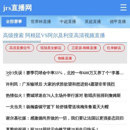
☰
jrs直播网
全部赛事
世界杯直播
中超直播
英超直播
德甲直播
高级搜索 阿根廷VS阿尔及利亚高清视频直播
高清直播信号
现场美女解说
卫星源-蜘蛛直播
红单解说
蜘蛛直播
3分3失误！赛季罚球命中率33%，北控一年600万又养了个“李慕
豪”
许利民：广东输球后 大家的求胜欲望和想进前4愿望非常强烈
热情似火！费城球迷在76人主场外举行派对 歌唱庆祝得到詹姆斯
一夫当关！杨瀚森镇守篮下 轻舒猿臂送埃梅朱鲁遮天大帽
谢尔基社媒：感激德尚所做的一切，我们要让法国以更强姿态回归
真挚的祝福！祝2018届状元中锋艾顿28岁生日快乐！