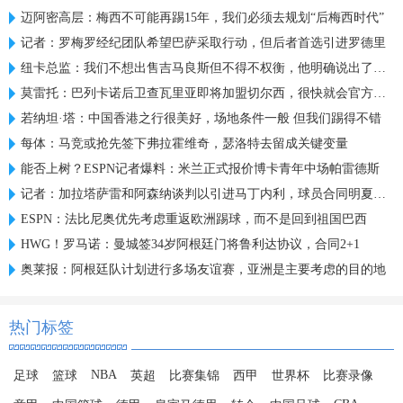
迈阿密高层：梅西不可能再踢15年，我们必须去规划“后梅西时代”
记者：罗梅罗经纪团队希望巴萨采取行动，但后者首选引进罗德里
纽卡总监：我们不想出售吉马良斯但不得不权衡，他明确说出了意愿
莫雷托：巴列卡诺后卫查瓦里亚即将加盟切尔西，很快就会官方宣布
若纳坦·塔：中国香港之行很美好，场地条件一般 但我们踢得不错
每体：马竞或抢先签下弗拉霍维奇，瑟洛特去留成关键变量
能否上树？ESPN记者爆料：米兰正式报价博卡青年中场帕雷德斯
记者：加拉塔萨雷和阿森纳谈判以引进马丁内利，球员合同明夏到期
ESPN：法比尼奥优先考虑重返欧洲踢球，而不是回到祖国巴西
HWG！罗马诺：曼城签34岁阿根廷门将鲁利达协议，合同2+1
奥莱报：阿根廷队计划进行多场友谊赛，亚洲是主要考虑的目的地
热门标签
NBA
足球
篮球
英超
比赛集锦
西甲
世界杯
比赛录像