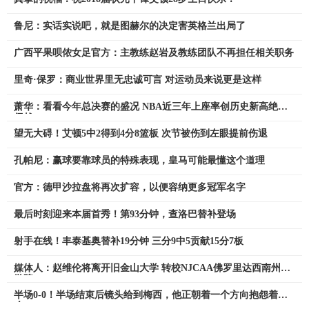
鲁尼：实话实说吧，就是图赫尔的决定害英格兰出局了
广西平果呗侬女足官方：主教练赵岩及教练团队不再担任相关职务
里奇·保罗：商业世界里无忠诚可言 对运动员来说更是这样
萧华：看看今年总决赛的盛况 NBA近三年上座率创历史新高绝非
偶然
望无大碍！艾顿5中2得到4分8篮板 次节被伤到左眼提前伤退
孔帕尼：赢球要靠球员的特殊表现，皇马可能最懂这个道理
官方：德甲沙拉盘将再次扩容，以便容纳更多冠军名字
最后时刻迎来本届首秀！第93分钟，查洛巴替补登场
射手在线！丰泰基奥替补19分钟 三分9中5贡献15分7板
媒体人：赵维伦将离开旧金山大学 转校NJCAA佛罗里达西南州立
学院
半场0-0！半场结束后镜头给到梅西，他正朝着一个方向抱怨着什
么