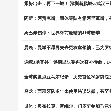
乘势出击，再下一城！ 深圳新鹏城vs武汉三
阿斯：阿贾克斯、葡体等队有意阿里瓦斯，皇
姆巴佩伤停：世界杯前最糟的41球赛季
曼晚：曼城不愿再失去更衣室领袖，已为罗
连续3场替补！佩德里决赛再次替补待命，1/
金球奖盘点亚马尔纪录：历史首位20岁前包
乌龙！西班牙队多年来使用错误队徽，甚至包
世体：奥布拉克、普维尔、门多萨参加马竞