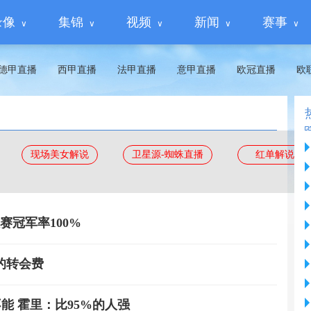
录像
集锦
视频
新闻
赛事
德甲直播
西甲直播
法甲直播
意甲直播
欧冠直播
欧
现场美女解说
卫星源-蜘蛛直播
红单解说
冠军率100%
的转会费
不能 霍里：比95%的人强