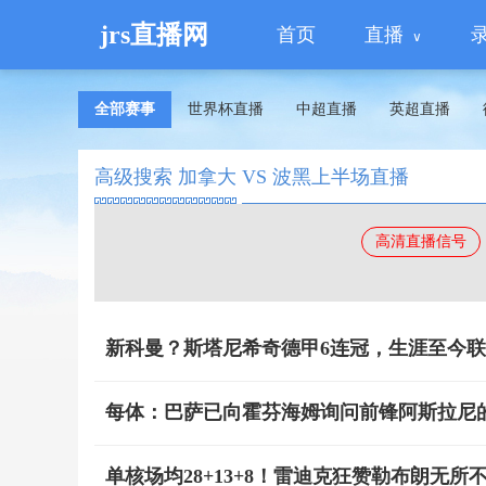
jrs直播网
首页
直播
全部赛事
世界杯直播
中超直播
英超直播
高级搜索 加拿大 VS 波黑上半场直播
高清直播信号
新科曼？斯塔尼希奇德甲6连冠，生涯至今联赛
每体：巴萨已向霍芬海姆询问前锋阿斯拉尼
单核场均28+13+8！雷迪克狂赞勒布朗无所