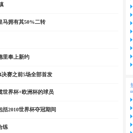
镇
马拥有其50%二转
德里奉上新约
4决赛之前5场全部首发
揽世界杯+欧洲杯的球员
括2010世界杯夺冠期间
合练