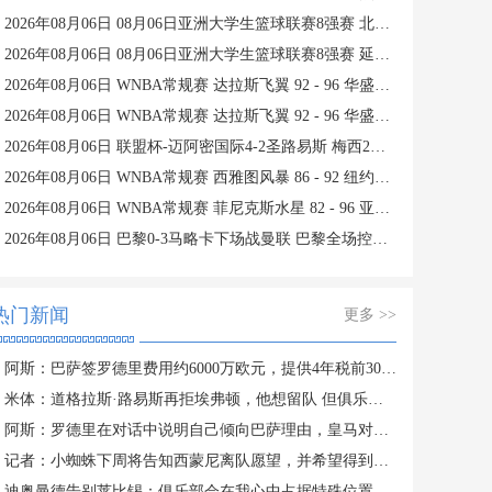
2026年08月06日 08月06日亚洲大学生篮球联赛8强赛 北京大学 77 - 79 上海交通大学 集锦
2026年08月06日 08月06日亚洲大学生篮球联赛8强赛 延世大学 67 - 72 政治大学 集锦
2026年08月06日 WNBA常规赛 达拉斯飞翼 92 - 96 华盛顿神秘人 全场集锦
2026年08月06日 WNBA常规赛 达拉斯飞翼 92 - 96 华盛顿神秘人 全场集锦
2026年08月06日 联盟杯-迈阿密国际4-2圣路易斯 梅西2射1传 阿伦助攻戴帽
2026年08月06日 WNBA常规赛 西雅图风暴 86 - 92 纽约自由人 全场集锦
2026年08月06日 WNBA常规赛 菲尼克斯水星 82 - 96 亚特兰大梦想 全场集锦
2026年08月06日 巴黎0-3马略卡下场战曼联 巴黎全场控球近6成+8射3正未果
热门新闻
更多 >>
阿斯：巴萨签罗德里费用约6000万欧元，提供4年税前3000万欧合同
米体：道格拉斯·路易斯再拒埃弗顿，他想留队 但俱乐部尚未敲定
阿斯：罗德里在对话中说明自己倾向巴萨理由，皇马对此理解＆祝好
记者：小蜘蛛下周将告知西蒙尼离队愿望，并希望得到理解和帮助
迪奥曼德告别莱比锡：俱乐部会在我心中占据特殊位置，感谢所有