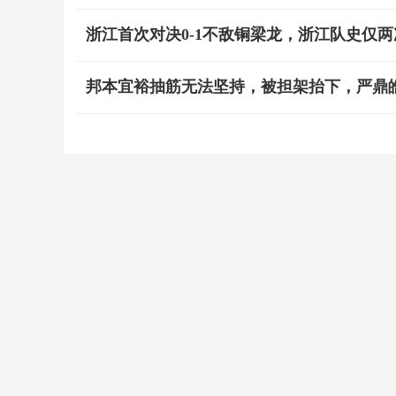
浙江首次对决0-1不敌铜梁龙，浙江队史仅
邦本宜裕抽筋无法坚持，被担架抬下，严鼎