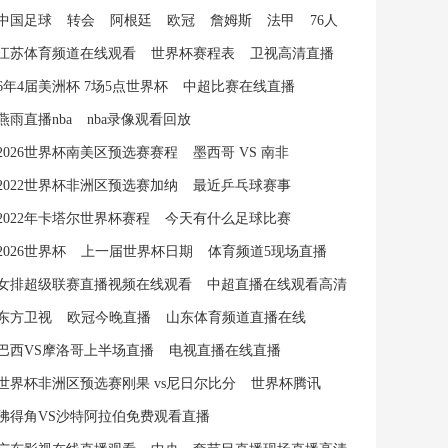
中国足球
转会
阿根廷
欧冠
詹姆斯
法甲
76人
江苏体育频道在线观看
世界杯赛程表
卫视高清直播
6年4届美洲杯 7场5点世界杯
中超比赛在线直播
燕雨直播nba
nba录像观看回放
2026世界杯南美区预选赛赛程
墨西哥 VS 南非
2022世界杯非洲区预选赛加纳
最近乒乓球赛事
2022年卡塔尔世界杯赛程
今天有什么足球比赛
2026世界杯
上一届世界杯日期
体育频道5现场直播
女排超级联赛直播视频在线观看
中超直播在线观看高清
东方卫视
欧冠今晚直播
山东体育频道直播在线
巴西VS摩洛哥上半场直播
电视直播在线直播
世界杯非洲区预选赛刚果 vs尼日尔比分
世界杯腾讯
佛得角VS沙特阿拉伯免费观看直播