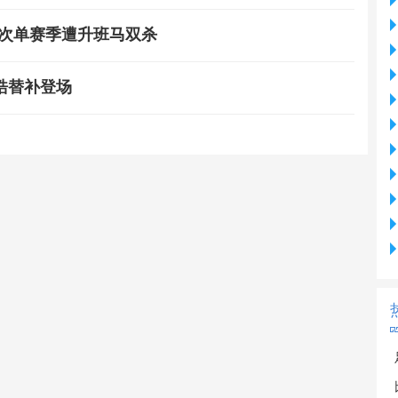
两次单赛季遭升班马双杀
皓替补登场