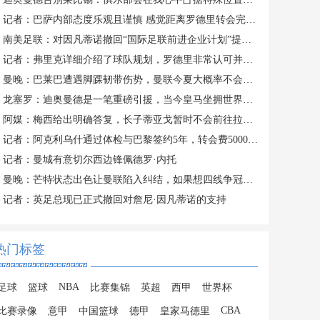
记者：巴萨内部态度乐观且谨慎 感觉距离罗德里转会完成更近了
南美足联：对因凡蒂诺撤回“国际足联前进企业计划”提案表示欢迎
记者：弗里克详细介绍了球队规划，罗德里非常认可并选择加盟巴萨
曼晚：巴莱巴遭遇脚踝韧带伤势，曼联今夏大概率不会继续追求他
龙塞罗：迪奥曼德是一笔重磅引援，当今皇马坐拥世界独一档攻击线
阿媒：梅西给出明确答复，长子蒂亚戈暂时不会前往拉玛西亚青训
记者：阿克利乌什通过体检与巴黎签约5年，转会费5000万欧元
记者：曼城有意切尔西边锋佩德罗·内托
曼晚：芒特状态出色让曼联陷入纠结，如果想四线争冠可能还得买人
记者：英足总现已正式撤回对詹尼·因凡蒂诺的支持
热门标签
NBA
足球
篮球
比赛集锦
英超
西甲
世界杯
CBA
比赛录像
意甲
中国篮球
德甲
皇家马德里