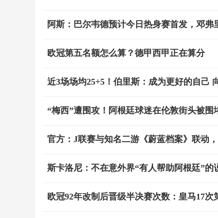
阿斯：巴尔韦德预计今日热身赛首发，邓弗
欧冠第五名额怎么算？德甲西甲正在算分
近3场场均25+5！伯里斯：成为更好的自己
“梅西”遭围攻！阿根廷球迷在伦敦街头被围
官方：J联赛与知名二游《蔚蓝档案》联动
斯卡洛尼：不在意外界“有人帮助阿根廷”的
欧冠92年改制后晋级半决赛次数：皇马17次