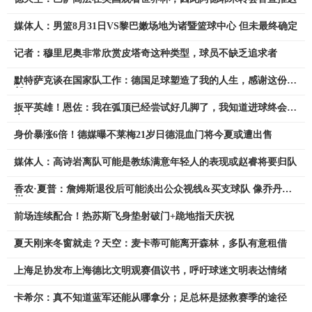
媒体人：男篮8月31日VS黎巴嫩场地为诸暨篮球中心 但未最终确定
记者：穆里尼奥非常欣赏皮塔奇这种类型，球员不缺乏追求者
默特萨克谈在国家队工作：德国足球塑造了我的人生，感谢这份信
任
扳平英雄！恩佐：我在弧顶已经尝试好几脚了，我知道进球终会到
来
身价暴涨6倍！德媒曝不莱梅21岁日德混血门将今夏或遭出售
媒体人：高诗岩离队可能是教练满意年轻人的表现或赵睿将要归队
香农·夏普：詹姆斯退役后可能淡出公众视线&买支球队 像乔丹一
样
前场连续配合！热苏斯飞身垫射破门+跪地指天庆祝
夏天刚来冬窗就走？天空：麦卡蒂可能离开森林，多队有意租借
上海足协发布上海德比文明观赛倡议书，呼吁球迷文明表达情绪
卡希尔：真不知道蓝军还能从哪拿分；足总杯是拯救赛季的途径