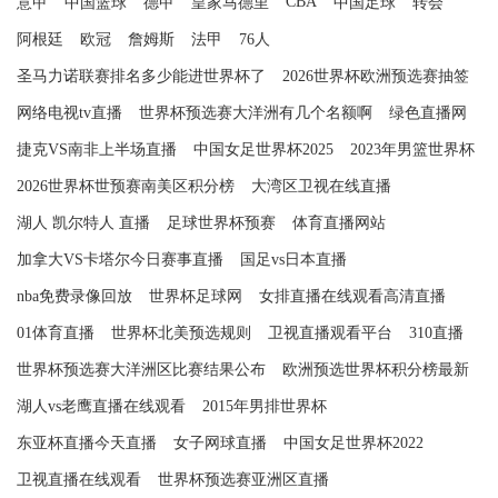
CBA
意甲
中国篮球
德甲
皇家马德里
中国足球
转会
阿根廷
欧冠
詹姆斯
法甲
76人
圣马力诺联赛排名多少能进世界杯了
2026世界杯欧洲预选赛抽签
网络电视tv直播
世界杯预选赛大洋洲有几个名额啊
绿色直播网
捷克VS南非上半场直播
中国女足世界杯2025
2023年男篮世界杯
2026世界杯世预赛南美区积分榜
大湾区卫视在线直播
湖人 凯尔特人 直播
足球世界杯预赛
体育直播网站
加拿大VS卡塔尔今日赛事直播
国足vs日本直播
nba免费录像回放
世界杯足球网
女排直播在线观看高清直播
01体育直播
世界杯北美预选规则
卫视直播观看平台
310直播
世界杯预选赛大洋洲区比赛结果公布
欧洲预选世界杯积分榜最新
湖人vs老鹰直播在线观看
2015年男排世界杯
东亚杯直播今天直播
女子网球直播
中国女足世界杯2022
卫视直播在线观看
世界杯预选赛亚洲区直播