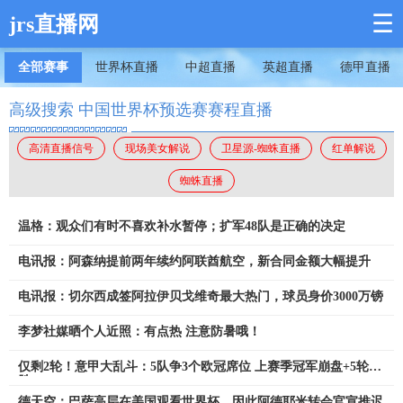
☰
jrs直播网
全部赛事
世界杯直播
中超直播
英超直播
德甲直播
高级搜索 中国世界杯预选赛赛程直播
高清直播信号
现场美女解说
卫星源-蜘蛛直播
红单解说
蜘蛛直播
温格：观众们有时不喜欢补水暂停；扩军48队是正确的决定
电讯报：阿森纳提前两年续约阿联酋航空，新合同金额大幅提升
电讯报：切尔西成签阿拉伊贝戈维奇最大热门，球员身价3000万镑
李梦社媒晒个人近照：有点热 注意防暑哦！
仅剩2轮！意甲大乱斗：5队争3个欧冠席位 上赛季冠军崩盘+5轮1
胜
德天空：巴萨高层在美国观看世界杯，因此阿德耶米转会官宣推迟