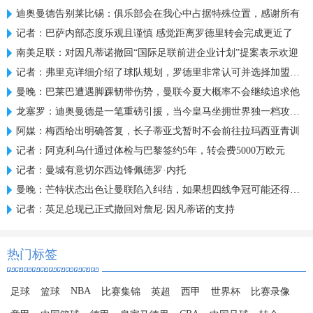
迪奥曼德告别莱比锡：俱乐部会在我心中占据特殊位置，感谢所有
记者：巴萨内部态度乐观且谨慎 感觉距离罗德里转会完成更近了
南美足联：对因凡蒂诺撤回“国际足联前进企业计划”提案表示欢迎
记者：弗里克详细介绍了球队规划，罗德里非常认可并选择加盟巴萨
曼晚：巴莱巴遭遇脚踝韧带伤势，曼联今夏大概率不会继续追求他
龙塞罗：迪奥曼德是一笔重磅引援，当今皇马坐拥世界独一档攻击线
阿媒：梅西给出明确答复，长子蒂亚戈暂时不会前往拉玛西亚青训
记者：阿克利乌什通过体检与巴黎签约5年，转会费5000万欧元
记者：曼城有意切尔西边锋佩德罗·内托
曼晚：芒特状态出色让曼联陷入纠结，如果想四线争冠可能还得买人
记者：英足总现已正式撤回对詹尼·因凡蒂诺的支持
热门标签
NBA
足球
篮球
比赛集锦
英超
西甲
世界杯
比赛录像