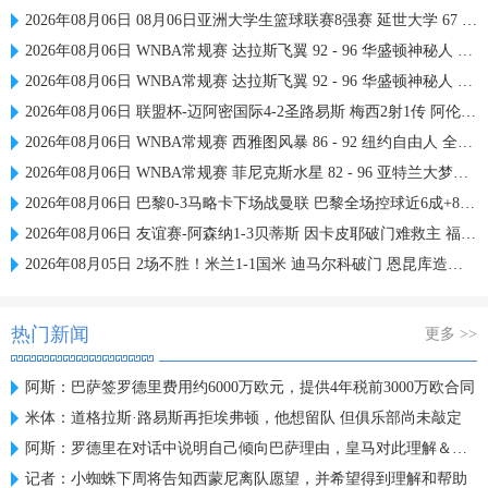
2026年08月06日 08月06日亚洲大学生篮球联赛8强赛 延世大学 67 - 72 政治大学 集锦
2026年08月06日 WNBA常规赛 达拉斯飞翼 92 - 96 华盛顿神秘人 全场集锦
2026年08月06日 WNBA常规赛 达拉斯飞翼 92 - 96 华盛顿神秘人 全场集锦
2026年08月06日 联盟杯-迈阿密国际4-2圣路易斯 梅西2射1传 阿伦助攻戴帽
2026年08月06日 WNBA常规赛 西雅图风暴 86 - 92 纽约自由人 全场集锦
2026年08月06日 WNBA常规赛 菲尼克斯水星 82 - 96 亚特兰大梦想 全场集锦
2026年08月06日 巴黎0-3马略卡下场战曼联 巴黎全场控球近6成+8射3正未果
2026年08月06日 友谊赛-阿森纳1-3贝蒂斯 因卡皮耶破门难救主 福纳尔斯1射2传
2026年08月05日 2场不胜！米兰1-1国米 迪马尔科破门 恩昆库造点+点射拉莫斯登场
热门新闻
更多 >>
阿斯：巴萨签罗德里费用约6000万欧元，提供4年税前3000万欧合同
米体：道格拉斯·路易斯再拒埃弗顿，他想留队 但俱乐部尚未敲定
阿斯：罗德里在对话中说明自己倾向巴萨理由，皇马对此理解＆祝好
记者：小蜘蛛下周将告知西蒙尼离队愿望，并希望得到理解和帮助