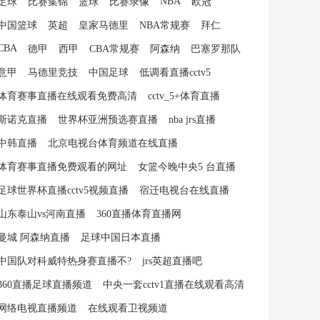
NBA
足球
比赛集锦
篮球
比赛录像
欧冠
中国篮球
英超
皇家马德里
NBA常规赛
拜仁
CBA
德甲
西甲
CBA常规赛
阿森纳
巴塞罗那队
意甲
马德里竞技
中国足球
低调看直播cctv5
体育赛事直播在线观看免费高清
cctv_5+体育直播
斯诺克直播
世界杯亚洲预选赛直播
nba jrs直播
中韩直播
北京电视台体育频道在线直播
体育赛事直播免费观看的网址
女篮今晚中央5 台直播
足球世界杯直播cctv5视频直播
宿迁电视台在线直播
山东泰山vs河南直播
360直播体育直播网
曼城 阿森纳直播
足球中国日本直播
中国队对科威特热身赛直播不?
jrs英超直播吧
360直播足球直播频道
中央一套cctv1直播在线观看高清
网络电视直播频道
在线观看卫视频道