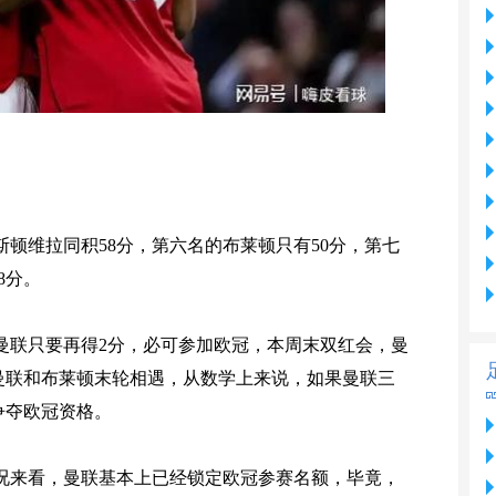
斯顿维拉同积58分，第六名的布莱顿只有50分，第七
8分。
曼联只要再得2分，必可参加欧冠，本周末双红会，曼
曼联和布莱顿末轮相遇，从数学上来说，如果曼联三
争夺欧冠资格。
况来看，曼联基本上已经锁定欧冠参赛名额，毕竟，