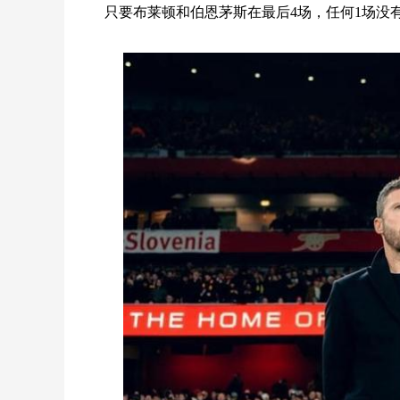
只要布莱顿和伯恩茅斯在最后4场，任何1场没