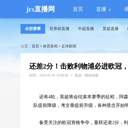
jrs直播网
首页
直播
全部赛事
世界杯直播
中超直播
英超直播
位置：
首页
>
体育新闻
>
足球新闻
还差2分！击败利物浦必进欧冠
时间：2026-05-01 20:00:00
|
来源：网络转载
还有4轮，英超将会结束本赛季的征程，阿
队提前降级，考文垂提前升级，各种悬念开始
备受关注的欧冠资格争夺，曼联还差2分，