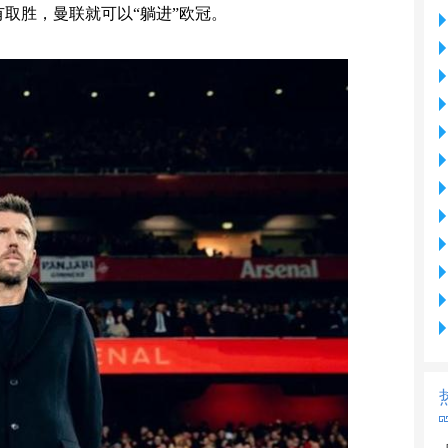
有取胜，曼联就可以“躺进”欧冠。