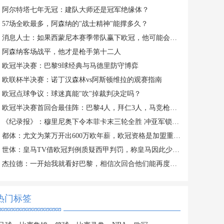
阿尔特塔七年无冠：建队大师还是冠军绝缘体？
57场全欧最多，阿森纳的"战士精神"能撑多久？
消息人士：如果西蒙尼本赛季带队赢下欧冠，他可能会离开马竞
阿森纳客场战平，他才是枪手第十二人
欧冠半决赛：巴黎9球经典与马德里防守博弈
欧联杯半决赛：诺丁汉森林vs阿斯顿维拉的观赛指南
欧冠点球争议：球迷真能"吹"掉裁判决定吗？
欧冠半决赛首回合最佳阵：巴黎4人，拜仁3人，马竞枪手各2人
《纪录报》：穆里尼奥下令本菲卡末三轮全胜 冲亚军锁定欧冠资格
都体：尤文为莱万开出600万欧年薪，欧冠资格是加盟重要前提
世体：皇马TV借欧冠判例质疑西甲判罚，称皇马因此少拿16分
杰拉德：一开始我就看好巴黎，相信次回合他们能再度击败拜仁
热门标签