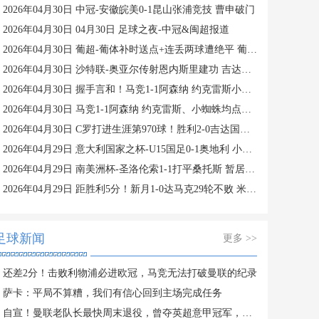
2026年04月30日 中冠-安徽皖美0-1昆山张浦竞技 曹申破门
2026年04月30日 04月30日 足球之夜-中冠&闽超报道
2026年04月30日 葡超-葡体补时送点+连丢两球遭绝平 葡萄牙体育2-2通德拉
2026年04月30日 沙特联-奥亚尔传射恩内斯里建功 吉达联合2-0布赖代合作
2026年04月30日 握手言和！马竞1-1阿森纳 约克雷斯小蜘蛛均点射 埃泽点球被取消
2026年04月30日 马竞1-1阿森纳 约克雷斯、小蜘蛛均点射 埃泽点球被取消
2026年04月30日 C罗打进生涯第970球！胜利2-0吉达国民联赛16连胜+多赛1场8分领跑
2026年04月29日 意大利国家之杯-U15国足0-1奥地利 小组赛1胜2负 5月1日战排位赛
2026年04月29日 南美洲杯-圣洛伦索1-1打平桑托斯 暂居小组头名&桑托斯垫底
2026年04月29日 距胜利5分！新月1-0达马克29轮不败 米林科维奇头球制胜特奥助攻
足球新闻
更多 >>
还差2分！击败利物浦必进欧冠，马竞无法打破曼联的纪录
萨卡：平局不算糟，我们有信心回到主场完成任务
自宣！曼联老队长最快周末退役，曾夺英超意甲冠军，遗憾错过欧冠