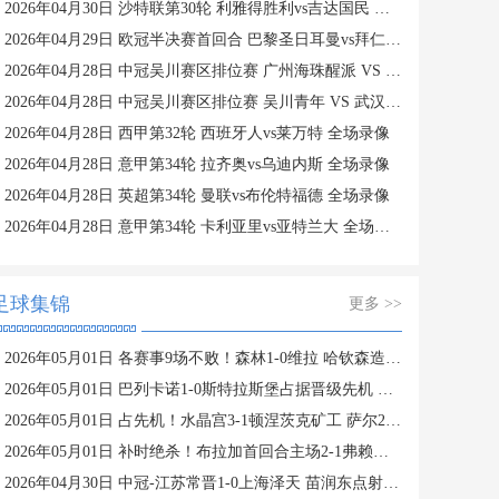
2026年04月30日 沙特联第30轮 利雅得胜利vs吉达国民 全场录像
2026年04月29日 欧冠半决赛首回合 巴黎圣日耳曼vs拜仁慕尼黑 全场录像
2026年04月28日 中冠吴川赛区排位赛 广州海珠醒派 VS 广州蜀地红 全场录像
2026年04月28日 中冠吴川赛区排位赛 吴川青年 VS 武汉联镇 全场录像
2026年04月28日 西甲第32轮 西班牙人vs莱万特 全场录像
2026年04月28日 意甲第34轮 拉齐奥vs乌迪内斯 全场录像
2026年04月28日 英超第34轮 曼联vs布伦特福德 全场录像
2026年04月28日 意甲第34轮 卡利亚里vs亚特兰大 全场录像
足球集锦
更多 >>
2026年05月01日 各赛事9场不败！森林1-0维拉 哈钦森造点伍德点射沃特金斯失良机
2026年05月01日 巴列卡诺1-0斯特拉斯堡占据晋级先机 阿莱芒头球制胜
2026年05月01日 占先机！水晶宫3-1顿涅茨克矿工 萨尔21秒闪击欧协联历史最快
2026年05月01日 补时绝杀！布拉加首回合主场2-1弗赖堡 多格尔斯破门蒂纳兹建功
2026年04月30日 中冠-江苏常晋1-0上海泽天 苗润东点射制胜