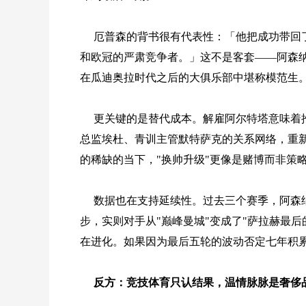
厄普森的背书很有代表性：「他把成功带回
和欧冠的严肃竞争者。」这不是客套——阿森
在瓜迪奥拉时代之后的大俱乐部中堪称模范生
更关键的是替代成本。解雇阿尔特塔意味着
总监埃杜、青训主管默特萨克的关系网络，重
的稀缺的当下，"换帅升级"更像是赌博而非策
数据也在支持延续性。过去三个赛季，阿森纳
步，实则对手从"巅峰曼城"变成了"萨拉赫最后
在进化。如果因为最后五轮的波动否定七年积
反方：竞技体育只认结果，温情脉脉是奢侈