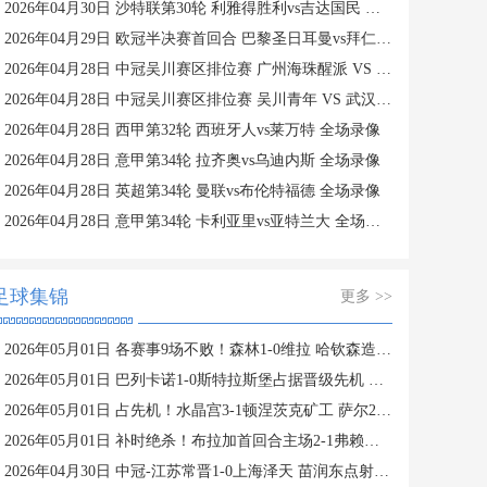
2026年04月30日 沙特联第30轮 利雅得胜利vs吉达国民 全场录像
2026年04月29日 欧冠半决赛首回合 巴黎圣日耳曼vs拜仁慕尼黑 全场录像
2026年04月28日 中冠吴川赛区排位赛 广州海珠醒派 VS 广州蜀地红 全场录像
2026年04月28日 中冠吴川赛区排位赛 吴川青年 VS 武汉联镇 全场录像
2026年04月28日 西甲第32轮 西班牙人vs莱万特 全场录像
2026年04月28日 意甲第34轮 拉齐奥vs乌迪内斯 全场录像
2026年04月28日 英超第34轮 曼联vs布伦特福德 全场录像
2026年04月28日 意甲第34轮 卡利亚里vs亚特兰大 全场录像
足球集锦
更多 >>
2026年05月01日 各赛事9场不败！森林1-0维拉 哈钦森造点伍德点射沃特金斯失良机
2026年05月01日 巴列卡诺1-0斯特拉斯堡占据晋级先机 阿莱芒头球制胜
2026年05月01日 占先机！水晶宫3-1顿涅茨克矿工 萨尔21秒闪击欧协联历史最快
2026年05月01日 补时绝杀！布拉加首回合主场2-1弗赖堡 多格尔斯破门蒂纳兹建功
2026年04月30日 中冠-江苏常晋1-0上海泽天 苗润东点射制胜