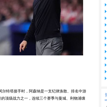
2月阿尔特塔接手时，阿森纳是一支纪律涣散、排名中游
轻的顶级战力之一，连续三个赛季与曼城、利物浦缠