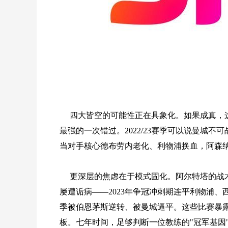
四大皆空的可能性正在具象化。如果成真，
最强的一次错过。2022/23赛季可以说曼城不可战胜
当对手核心德布劳内老化、利物浦换血，阿森纳
更深层的焦虑在于模式固化。阿尔特塔的战
屡遭诟病——2023年争冠冲刺期连平利物浦、
季被伯恩茅斯逆转、被曼城逼平。这些比赛暴
板。七年时间，足够判断一位教练的"冠军基因