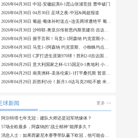
2026年04月30日 中冠-安徽皖美0-1昆山张浦竞技 曹申破门
2026年04月30日 04月30日 足球之夜-中冠&闽超报道
2026年04月30日 葡超-葡体补时送点+连丢两球遭绝平 葡萄牙体育2-2通德拉
2026年04月30日 沙特联-奥亚尔传射恩内斯里建功 吉达联合2-0布赖代合作
2026年04月30日 握手言和！马竞1-1阿森纳 约克雷斯小蜘蛛均点射 埃泽点球被取消
2026年04月30日 马竞1-1阿森纳 约克雷斯、小蜘蛛均点射 埃泽点球被取消
2026年04月30日 C罗打进生涯第970球！胜利2-0吉达国民联赛16连胜+多赛1场8分领跑
2026年04月29日 意大利国家之杯-U15国足0-1奥地利 小组赛1胜2负 5月1日战排位赛
2026年04月29日 南美洲杯-圣洛伦索1-1打平桑托斯 暂居小组头名&桑托斯垫底
2026年04月29日 距胜利5分！新月1-0达马克29轮不败 米林科维奇头球制胜特奥助攻
足球新闻
更多 >>
阿尔特塔七年无冠：建队大师还是冠军绝缘体？
57场全欧最多，阿森纳的"战士精神"能撑多久？
消息人士：如果西蒙尼本赛季带队赢下欧冠，他可能会离开马竞