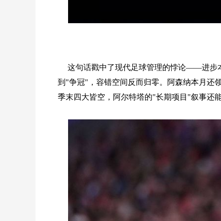
这句话戳中了现代足球管理的悖论——进步
到"争冠"，容错空间反而归零。阿森纳本月还
季末四大皆空，阿尔特塔的"长期项目"叙事还