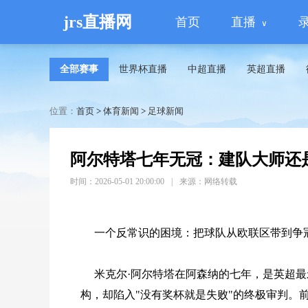
jrs直播网
首页
直播
全部赛事
世界杯直播
中超直播
英超直播
位置：
首页
>
体育新闻
>
足球新闻
阿尔特塔七年无冠：建队大师还
时间：2026-05-01 20:00:00
|
来源：网络转载
一个反常识的困境：把球队从欧联区带到争
米克尔·阿尔特塔在阿森纳的七年，是英超
构，却陷入"没有奖杯就是失败"的终极审判。前英格