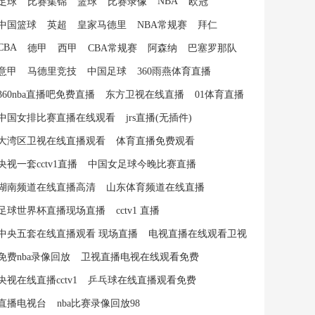
NBA
足球
比赛集锦
篮球
比赛录像
欧冠
中国篮球
英超
皇家马德里
NBA常规赛
拜仁
CBA
德甲
西甲
CBA常规赛
阿森纳
巴塞罗那队
意甲
马德里竞技
中国足球
360雨燕体育直播
360nba直播吧免费直播
东方卫视在线直播
01体育直播
中国女排比赛直播在线观看
jrs直播(无插件)
大湾区卫视在线直播观看
体育直播免费观看
央视一套cctv1直播
中国女足球今晚比赛直播
湖南频道在线直播高清
山东体育频道在线直播
足球世界杯直播现场直播
cctv1 直播
中央五套在线直播观看 现场直播
电视直播在线观看卫视
免费nba录像回放
卫视直播电视在线观看免费
央视在线直播cctv1
乒乓球在线直播观看免费
直播电视台
nba比赛录像回放98