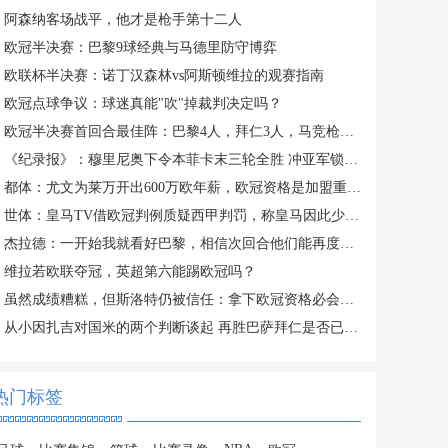
阿森纳客场战平，他才是枪手第十二人
欧冠半决赛：巴黎9球经典与马德里防守博弈
欧联杯半决赛：诺丁汉森林vs阿斯顿维拉的观赛指南
欧冠点球争议：球迷真能"吹"掉裁判决定吗？
欧冠半决赛首回合最佳阵：巴黎4人，拜仁3人，马竞枪手各2人
《纪录报》：穆里尼奥下令本菲卡末三轮全胜 冲亚军锁定欧冠资格
都体：尤文为莱万开出600万欧年薪，欧冠资格是加盟重要前提
世体：皇马TV借欧冠判例质疑西甲判罚，称皇马因此少拿16分
杰拉德：一开始我就看好巴黎，相信次回合他们能再度击败拜仁
维拉若欧联夺冠，英超第六能踢欧冠吗？
虽然成绩糟糕，但斯洛特仍被信任：拿下欧冠资格必会继续执掌豪门
从小因扎吉对国米的两个判断谈起 再胜巴萨拜仁是否已再无可能
热门标签