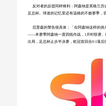
反对者的反驳同样锋利：阿森纳是英格兰历史
足总杯。球迷的记忆里还有温格的不败赛季，容
厄普森的警告很具体：「在阿森纳这样的俱
——本赛季阿森纳一度四线作战，1月时联赛
出局，足总杯止步半决赛，欧冠首回合0-1落