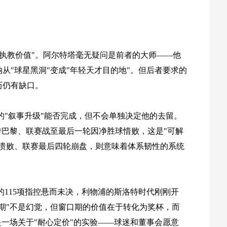
"执教价值"。阿尔特塔毫无疑问是前者的大师——他
从"球星黑洞"变成"年轻天才目的地"。但后者要求的
历仍有缺口。
的"叙事升级"能否完成，但不会单独决定他的去留。
转巴黎、联赛战至最后一轮因净胜球惜败，这是"可解
冠溃败、联赛最后四轮崩盘，则意味着体系韧性的系统
115项指控悬而未决，利物浦的斯洛特时代刚刚开
期"不是幻觉，但窗口期的价值在于转化为奖杯，而
是一场关于"耐心定价"的实验——球迷和董事会愿意