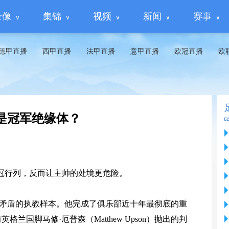
录像
集锦
视频
新闻
赛事
德甲直播
西甲直播
法甲直播
意甲直播
欧冠直播
欧
是冠军绝缘体？
冠行列，反而让主帅的处境更危险。
最矛盾的执教样本。他完成了俱乐部近十年最彻底的重
兰国脚马修·厄普森（Matthew Upson）抛出的判