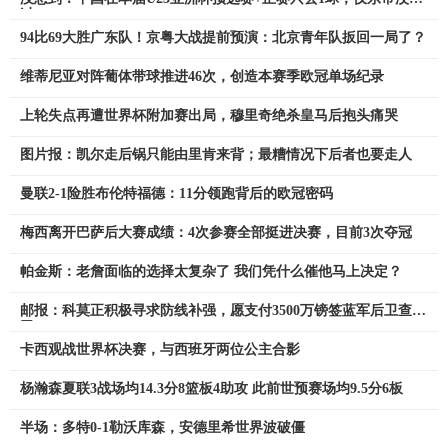
过
94比69大胜广东队！京粤大战提前预演：北京青年队扳回一局了？
维蒂尼亚对阵葡体带球推进46次，创造本赛季欧冠单场纪录
上轮失点再遭世界杯附加赛出局，穆里奇绝杀皇马后抱头痛哭
图片报：凯尔走后锅只能由里肯来背；最糟情况下后者也要走人
曼联2-1险胜布伦特福德：11分领跑背后的欧冠密码
梅西离开巴萨后大赛成绩：4次参赛全部挺进决赛，目前3次夺冠
帕金斯：老詹面临的选择太复杂了 我们凭什么催他马上决定？
邮报：科莫正积极寻求防线补强，愿支付3500万镑签蓝军后卫查洛
巴
卡西观战世界杯决赛，与西班牙两位公主合影
杨瀚森夏联3战场均14.3分8篮板4助攻 此前世预赛场均9.5分6板
半场：多特0-1勒沃库森，安德里希世界波破僵