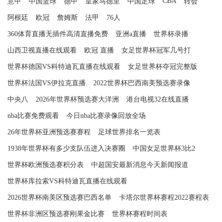
CBA
意甲
中国篮球
德甲
皇家马德里
中国足球
转会
阿根廷
欧冠
詹姆斯
法甲
76人
360体育直播无插件高清直播免费
亚洲a直播
世界杯录播
山西卫视直播在线观看
欧冠 直播
女足世界杯冠军几号打
世界杯德国VS科特迪瓦直播在线观看
女足世界杯夺冠完整版
世界杯法国VS伊拉克直播
2022世界杯巴西南美预选赛录像
中央八
2026年世界杯预选赛大洋洲
港台电视32在线直播
nba比赛免费观看
今日nba比赛录像回放全场
26年世界杯亚洲预选赛赛程
足球世界排名一览表
1938年世界杯有多少支队伍进入决赛圈
中国女足世界杯3比2
世界杯欧洲预选赛积分表
中超国安最新消息今天新闻报道
世界杯库拉索VS科特迪瓦直播在线观看
2026世界杯南美区预选赛巴西名单
卡塔尔世界杯赛程2022赛程表
世界杯非洲区预选赛刚果金比赛
世界杯赛程时间表