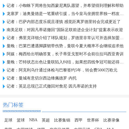
记者：小蜘蛛下周将告知西蒙尼离队愿望，并希望得到理解和帮助
龙塞罗：迪奥曼德是一笔重磅引援，当今皇马坐拥世界独一档攻击线
记者：巴萨内部态度乐观且谨慎 感觉距离罗德里转会完成更近了
南美足联：对因凡蒂诺撤回“国际足联前进企业计划”提案表示欢迎
记者：弗里克详细介绍了球队规划，罗德里非常认可并选择加盟巴萨
曼晚：巴莱巴遭遇脚踝韧带伤势，曼联今夏大概率不会继续追求他
阿媒：梅西给出明确答复，长子蒂亚戈暂时不会前往拉玛西亚青训
曼晚：芒特状态出色让曼联陷入纠结，如果想四线争冠可能还得买人
记者：阿克利乌什通过体检与巴黎签约5年，转会费5000万欧元
记者：曼城有意切尔西边锋佩德罗·内托
记者：英足总现已正式撤回对詹尼·因凡蒂诺的支持
热门标签
NBA
足球
篮球
英超
比赛集锦
西甲
世界杯
比赛录像