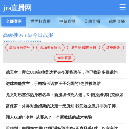
☰
jrs直播网
全部赛事
世界杯直播
中超直播
英超直播
德甲直播
高级搜索 nba今日战报
高清直播信号
现场美女解说
卫星源-蜘蛛直播
红单解说
蜘蛛直播
德天空：拜仁U19主帅盖达罗夫今夏将离任，他已收到多份邀约
进球未能救主，于帕梅卡诺在王子公园的7连胜被终结
尤文对巴塞尔热身赛名单：新援埃卡托入选，K·图拉姆切利克缺席
富保罗：外界对詹姆斯的决定一无所知 我们这么做并非为了博关
注
湖人G1的"冷静"从哪来？一个新教练的战术实验
没想到！中国在本届U23亚洲杯预选赛+正赛只丢1球，仅东帝汶进