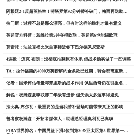
阿根廷2-1反超英格兰！劳塔罗第92分钟替补破门，梅西再送助
攻！
拉门斯：过程不总是那么漂亮，但有时这样的胜利才最有意义
英超官方科普：若维拉第5并夺得欧联，英超第6也能踢欧冠
莫雷托：法兰克福比米兰更接近签下巴尔德佩尼亚斯
4连败！迈克·布朗：没彻底推翻原有体系 但战术确实做了一些调整
TA：拉什福德的4000万英镑解约金条款已过期，转会都需重新谈
判
记者：国米评估考量邓弗里斯的战术作用 佩里西奇仍在引援名单
中
解说：杨瀚森夏季联赛二年级有进步 但失误太多这事得避免
法比奥-席尔瓦：最重要的是当我替补登场时能带来真正的影响
曾考察杨瀚森！开拓者媒体人：助理总经理奥利瓦已离职
FIBA世界排名：中国男篮下滑4位到第30&亚太区第5 世界第一无
悬念