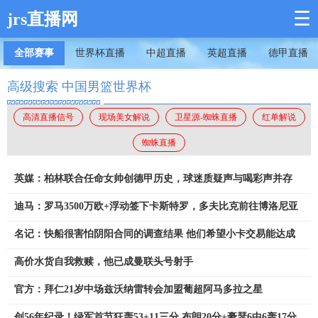
☰
jrs直播网
全部赛事
世界杯直播
中超直播
英超直播
德甲直播
高级搜索 中国男篮世界杯
高清直播信号
现场美女解说
卫星源-蜘蛛直播
红单解说
蜘蛛直播
英媒：柏林联合任命女帅创德甲历史，球迷质疑声与喝彩声并存
迪马：罗马3500万欧+浮动签下卡斯特罗，多夫比克前往博洛尼亚
名记：快船很害怕阴阳合同的调查结果 他们希望小卡交易能达成
高价水货自我救赎，他已成曼联头号射手
官方：拜仁21岁中场兹沃纳雷转会加盟葡超阿马多拉之星
创56年纪录！绿军首节狂轰53+11三分 布朗20分+豪瑟6中6轰17分