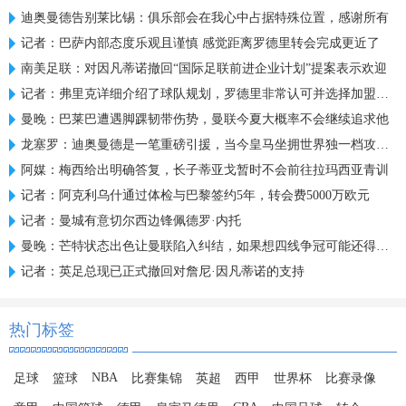
迪奥曼德告别莱比锡：俱乐部会在我心中占据特殊位置，感谢所有
记者：巴萨内部态度乐观且谨慎 感觉距离罗德里转会完成更近了
南美足联：对因凡蒂诺撤回“国际足联前进企业计划”提案表示欢迎
记者：弗里克详细介绍了球队规划，罗德里非常认可并选择加盟巴萨
曼晚：巴莱巴遭遇脚踝韧带伤势，曼联今夏大概率不会继续追求他
龙塞罗：迪奥曼德是一笔重磅引援，当今皇马坐拥世界独一档攻击线
阿媒：梅西给出明确答复，长子蒂亚戈暂时不会前往拉玛西亚青训
记者：阿克利乌什通过体检与巴黎签约5年，转会费5000万欧元
记者：曼城有意切尔西边锋佩德罗·内托
曼晚：芒特状态出色让曼联陷入纠结，如果想四线争冠可能还得买人
记者：英足总现已正式撤回对詹尼·因凡蒂诺的支持
热门标签
NBA
足球
篮球
比赛集锦
英超
西甲
世界杯
比赛录像