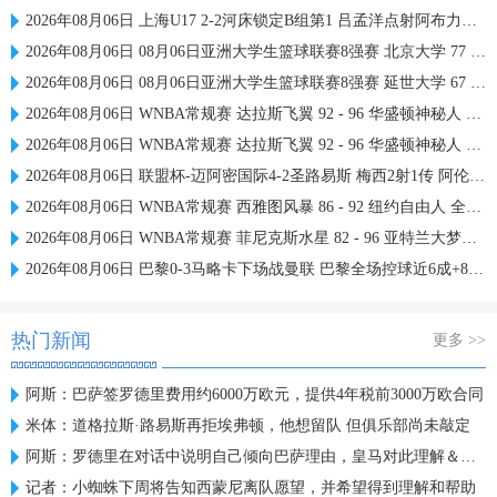
2026年08月06日 上海U17 2-2河床锁定B组第1 吕孟洋点射阿布力米破门 将战A组第2
2026年08月06日 08月06日亚洲大学生篮球联赛8强赛 北京大学 77 - 79 上海交通大学 集锦
2026年08月06日 08月06日亚洲大学生篮球联赛8强赛 延世大学 67 - 72 政治大学 集锦
2026年08月06日 WNBA常规赛 达拉斯飞翼 92 - 96 华盛顿神秘人 全场集锦
2026年08月06日 WNBA常规赛 达拉斯飞翼 92 - 96 华盛顿神秘人 全场集锦
2026年08月06日 联盟杯-迈阿密国际4-2圣路易斯 梅西2射1传 阿伦助攻戴帽
2026年08月06日 WNBA常规赛 西雅图风暴 86 - 92 纽约自由人 全场集锦
2026年08月06日 WNBA常规赛 菲尼克斯水星 82 - 96 亚特兰大梦想 全场集锦
2026年08月06日 巴黎0-3马略卡下场战曼联 巴黎全场控球近6成+8射3正未果
热门新闻
更多 >>
阿斯：巴萨签罗德里费用约6000万欧元，提供4年税前3000万欧合同
米体：道格拉斯·路易斯再拒埃弗顿，他想留队 但俱乐部尚未敲定
阿斯：罗德里在对话中说明自己倾向巴萨理由，皇马对此理解＆祝好
记者：小蜘蛛下周将告知西蒙尼离队愿望，并希望得到理解和帮助