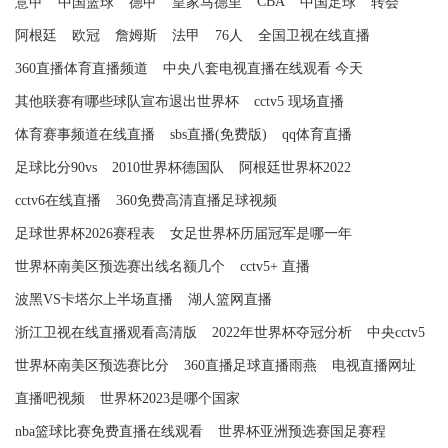
CBA
意甲
中国篮球
德甲
皇家马德里
中国足球
转会
阿根廷
欧冠
詹姆斯
法甲
76人
全国卫视在线直播
360直播体育直播频道
中央八套电视直播在线观看 今天
其他联赛有哪些球队宣布退出世界杯
cctv5 现场直播
体育赛事频道在线直播
sbs直播(免费版)
qq体育直播
足球比分90vs
2010世界杯德国队
阿根廷世界杯2022
cctv6在线直播
360免费高清直播足球视频
足球世界杯2026赛程表
女足世界杯历届冠军是哪一年
世界杯南美区预选赛出线名额几个
cctv5+ 直播
波黑VS卡塔尔上半场直播
湖人篮网直播
浙江卫视在线直播观看高清版
2022年世界杯夺冠分析
中央cctv5
世界杯南美区预选赛比分
360直播足球直播雨燕
电视直播网址
直播吧视频
世界杯2023是哪个国家
nba篮球比赛免费直播在线观看
世界杯亚洲预选赛国足赛程