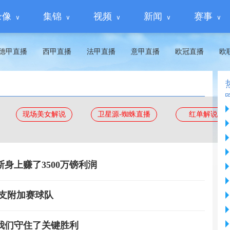
录像
集锦
视频
新闻
赛事
德甲直播
西甲直播
法甲直播
意甲直播
欧冠直播
欧
现场美女解说
卫星源-蜘蛛直播
红单解说
身上赚了3500万镑利润
支附加赛球队
我们守住了关键胜利