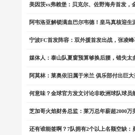
美因茨vs弗赖堡：贝克尔、佐野海舟首发，
阿韦洛亚解锁满血巴尔韦德！皇马真核迎生
宁波FC首发阵容：双外援首发出战，张凌峰再获
媒体人：泰山队夏窗预算够换后腰，错失太
阿莫林：莱奥依旧属于米兰 俱乐部付出巨
何意味？金球官方发文讨论非欧洲球队球员
芝加哥火焰财务总监：莱万总年薪超2000
还有谁能签啊？7队拥有2个以上名额空缺：勇