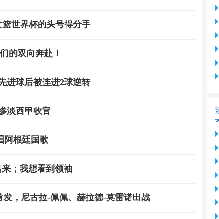
7女篮世界杯的头号得分手
娘们的双向奔赴！
先进球后被连进2球逆转
惨淡西甲收官
唱阿根廷国歌
出来；我想看到领袖
首发，尼古拉-佩佩、赫拉德-莫雷诺出战