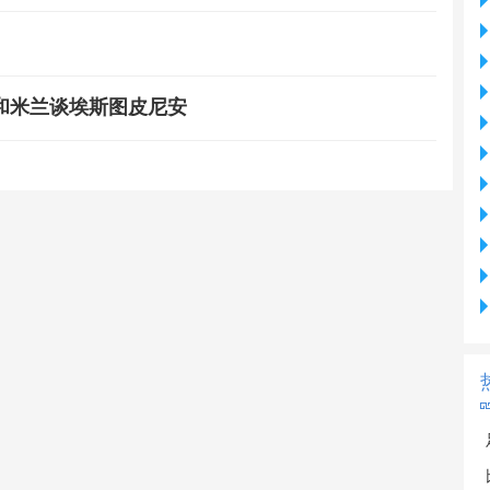
和米兰谈埃斯图皮尼安