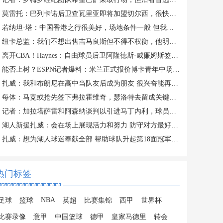
莫雷托：巴列卡诺后卫查瓦里亚即将加盟切尔西，很快就会官方宣布
若纳坦·塔：中国香港之行很美好，场地条件一般 但我们踢得不错
纽卡总监：我们不想出售吉马良斯但不得不权衡，他明确说出了意愿
离开CBA！Haynes：自由球员后卫阿隆德斯·威廉姆斯签约奇才
能否上树？ESPN记者爆料：米兰正式报价博卡青年中场帕雷德斯
扎威：我和布朗尼在高中当队友后成为朋友 很兴奋能再次并肩作战
每体：马竞或抢先签下弗拉霍维奇，瑟洛特去留成关键变量
记者：加拉塔萨雷和阿森纳谈判以引进马丁内利，球员合同明夏到期
湖人新援扎威：会在场上展现活力和努力 防守对方最好的球员
扎威：想为湖人球迷奉献全部 帮助球队升起第18面冠军旗帜
热门标签
NBA
足球
篮球
英超
比赛集锦
西甲
世界杯
比赛录像
意甲
中国篮球
德甲
皇家马德里
转会