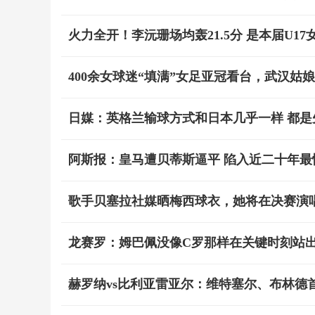
火力全开！李沅珊场均轰21.5分 是本届U1
400余女球迷“填满”女足亚冠看台，武汉姑
日媒：英格兰输球方式和日本几乎一样 都是
阿斯报：皇马遭贝蒂斯逼平 陷入近二十年最
歌手贝塞拉社媒晒梅西球衣，她将在决赛演
龙赛罗：姆巴佩没像C罗那样在关键时刻站
赫罗纳vs比利亚雷亚尔：维特塞尔、布林德