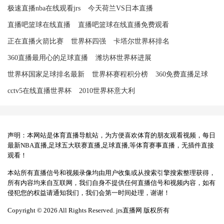
极速直播nba在线观看jrs
今天荷兰VS日本直播
直播吧篮球在线直播
直播吧篮球在线直播免费观看
正在直播火箭比赛
世界杯四强
卡塔尔世界杯排名
360直播最用心的足球直播
潍坊杯世界杯进展
世界杯国家足球排名最新
世界杯赛程积分榜
360免费直播足球
cctv5在线直播世界杯
2010世界杯意大利
声明：本网站是体育直播导航站，为方便喜欢体育的朋友观看视频，每日
最新NBA直播,足球五大联赛直播,足球直播,等体育赛事直播，无插件直接
观看！
本站所有直播信号和视频录像均由用户收集或从搜索引擎搜索整理获得，
所有内容均来自互联网，我们自身不提供任何直播信号和视频内容，如有
侵犯您的权益请通知我们，我们会第一时间处理，谢谢！
Copyright © 2026 All Rights Reserved. jrs直播网 版权所有