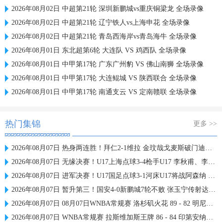
2026年08月02日 中超第21轮 深圳新鹏城vs重庆铜梁龙 全场录像
2026年08月02日 中超第21轮 辽宁铁人vs上海申花 全场录像
2026年08月02日 中超第21轮 青岛西海岸vs青岛海牛 全场录像
2026年08月01日 东北超第6轮 大连队 VS 鸡西队 全场录像
2026年08月01日 中甲第17轮 广东广州豹 VS 佛山南狮 全场录像
2026年08月01日 中甲第17轮 大连鲲城 VS 陕西联合 全场录像
2026年08月01日 中甲第17轮 南通支云 VS 定南赣联 全场录像
热门集锦
更多 >>
2026年08月07日 热身两连胜！拜仁2-1维拉 金玟哉戈麦斯破门迪亚斯替补建功
2026年08月07日 无缘决赛！U17上海点球3-4枪手U17 李秋甫、李文博失点王启戎扑点
2026年08月07日 进军决赛！U17国足点球3-1河床U17将战阿森纳 江宇涵替补两扑点
2026年08月07日 暂升第三！国安4-0新鹏城7轮不败 张玉宁传射达万双响法比奥破门
2026年08月07日 08月07日WNBA常规赛 洛杉矶火花 89 - 82 明尼苏达山猫 全场集锦
2026年08月07日 WNBA常规赛 拉斯维加斯王牌 86 - 84 印第安纳狂热 全场集锦