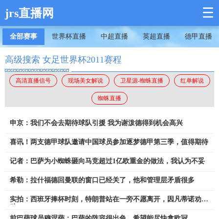
☰
jrs直播网
全部赛事
世界杯直播
中超直播
英超直播
德甲直播
高级搜索 女足世界杯2011赛程
高清直播信号
现场美女解说
卫星源-蜘蛛直播
红单解说
蜘蛛直播
申京：我们不会去期待球队引援 我为谢泼德得到机会高兴
喜讯！两支德甲球队邀请中国球员参加逐梦德甲第三季，值得期待
记者：巴萨为小蜘蛛砸向马竞超过1亿欧重金的做法，我认为不妥
希勒：拉什福德回曼联的窗口已经关了，他和管理层矛盾很多
实拍：西班牙捧杯时刻，特朗普站在一旁不愿离开，因凡蒂诺劝不
动
前巴萨球员穆涅萨：巴萨的阵容很出色，希望能尽快拿欧冠