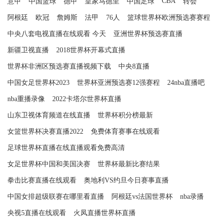
CBA
意甲
中国篮球
德甲
皇家马德里
中国足球
转会
阿根廷
欧冠
詹姆斯
法甲
76人
篮球世界杯欧洲预选赛赛程
中央八套电视直播在线观看 今天
亚洲世界杯预选赛直播
新疆卫视直播
2018世界杯开幕式直播
世界杯非洲区预选赛直播视频下载
中央8直播
中国女足世界杯2023
世界杯亚洲预选赛12强赛程
24nba直播吧
nba重播录像
2022卡塔尔世界杯直播
山东卫视体育频道在线直播
世界杯积分榜最新
女篮世界杯决赛直播2022
免费体育赛事在线观看
足球世界杯直播在线直播观看免费高清
女足世界杯中国和美国决赛
世界杯最新比赛结果
拳击比赛直播在线观看
奥地利VS约旦今日赛事直播
中国女排超级联赛在哪里看直播
阿根廷vs法国世界杯
nba录播
央视5直播在线观看
火凤直播世界杯直播