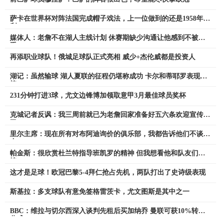
萨卡在世界杯对阵法国完成帽子戏法，上一位做到的还是1958年贝
利
媒体人：老詹不在湖人主线计划 休赛期缺少沟通让他感到不被尊
重
再添职业球队！俄城足球队正式亮相 威少+杰伦威都是投资人
湖记：虽然输球 湖人夏联的征程仍堪称成功 卡尔和蒂耶罗表现很
棒
231分钟打进3球，尤文边锋博加领取意甲3月最佳球员奖杯
克城记者反讽：我三周前就已为老詹回家准备好五六条欢迎宣传片
了
里尔主席：现在所有对布阿迪询价的俱乐部，我都告诉他们不谈转
会
帕金斯：很欣赏杜兰特指导班凯罗的精神 但我想看他和队友们训
练
这才是足球！欧冠巴黎5-4拜仁抢占先机，两队打出了史诗级表现
斯基拉：多支球队有意免签格雷茨卡，尤文图斯是其中之一
BBC：维拉与切尔西深入谈判先租后买加纳乔 曼联可获10%转会
分成