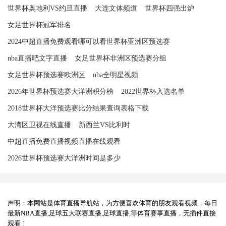
世界杯奥地利VS约旦直播
大连文体频道
世界杯四强出炉
女足世界杯冠军排名
2024中超直播免费观看哪可以看世界杯亚洲区预选赛
nba直播吧文字直播
女足世界杯非洲区预选赛分组
女足世界杯预选赛欧洲区
nba全明星视频
2026年世界杯预选赛大洋洲积分榜
2022世界杯入选名单
2018世界杯大洋预选赛比分结果查询表格下载
大湾区卫视在线直播
新西兰VS比利时
中超直播免费直播视频直播在线观看
2026世界杯预选赛大洋洲时间是多少
声明：本网站是体育直播导航站，为方便喜欢体育的朋友观看视频，每日
最新NBA直播,足球五大联赛直播,足球直播,等体育赛事直播，无插件直接
观看！