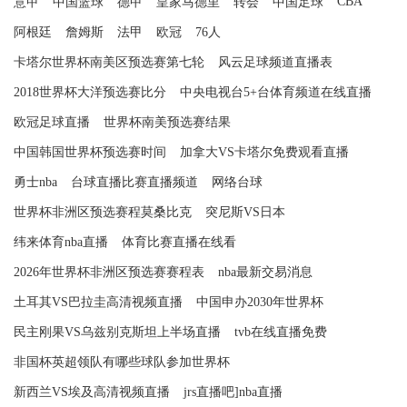
CBA
意甲
中国篮球
德甲
皇家马德里
转会
中国足球
阿根廷
詹姆斯
法甲
欧冠
76人
卡塔尔世界杯南美区预选赛第七轮
风云足球频道直播表
2018世界杯大洋预选赛比分
中央电视台5+台体育频道在线直播
欧冠足球直播
世界杯南美预选赛结果
中国韩国世界杯预选赛时间
加拿大VS卡塔尔免费观看直播
勇士nba
台球直播比赛直播频道
网络台球
世界杯非洲区预选赛程莫桑比克
突尼斯VS日本
纬来体育nba直播
体育比赛直播在线看
2026年世界杯非洲区预选赛赛程表
nba最新交易消息
土耳其VS巴拉圭高清视频直播
中国申办2030年世界杯
民主刚果VS乌兹别克斯坦上半场直播
tvb在线直播免费
非国杯英超领队有哪些球队参加世界杯
新西兰VS埃及高清视频直播
jrs直播吧]nba直播