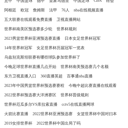
CBA
意甲
中国篮球
德甲
皇家马德里
中国足球
转会
阿根廷
欧冠
詹姆斯
法甲
76人
nba在线视频直播
五大联赛在线观看免费直播
卫视直播网站
世界杯南美区预选赛多少轮
世界杯规则
2023男篮世界杯亚洲预选赛直播
日本女足世界杯冠军
14年世界杯冠军
女足世界杯历届冠军一览表
乌兹别克斯坦联赛有哪些球队参加世界杯了
今晚足球世界杯直播几点开始
世界杯南美预选赛几个名额
东方卫视直播入口
360直播英超
百事通nba直播
2023年中国男篮世界杯预选赛赛程
今晚中超比赛直播在线观看
2022世界杯预选赛大洋洲赛区
世界杯晋级规则
世界杯厄瓜多尔VS库拉索直播
cctv5在线直播网球
火箭比赛直播
2022世界杯亚洲预选赛
女篮世界杯中国对曰本
2019女排世界杯
2022世界杯中国出局了吗