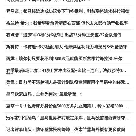
罗马诺：都灵接近达成协议签下门将佩利，利兹联将追求特拉福德
格兰特·希尔：我希望看詹姆斯留在西部 但他去东部有助于收视率
有点懵！追梦9中3得6分6板5助 出战22分钟正负值-27全队最低
斯科特：卡梅隆·卡尔适配湖人 他兼具运动能力与投射&热爱防守
西媒：埃尔切只要花不到1500欧元就能买断塞维前锋拉法-米尔
赛季最后6场比赛！41岁C罗冲击双冠+金靴三连庄，决战沙特3大
强敌
美媒：目前尚不清楚湖人是否计划退役詹姆斯两个号码中的任意一
个
皇马欧冠出局，主帅为何说"虽败犹荣"？
重夺一哥！佐野海舟身价至5000万并列亚洲第1，铃木彩艳3000万
第3
冠军带到伯纳乌！皇马世界杯前敲定库库，皇马独苗随西班牙夺
冠！
记者评泰山队：防守整体松松垮垮，依木兰需与外援有更多默契