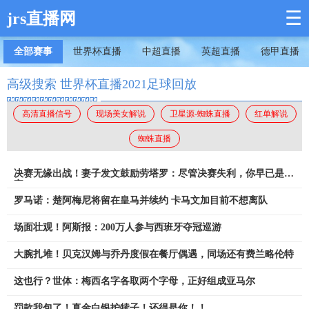
☰
jrs直播网
全部赛事
世界杯直播
中超直播
英超直播
德甲直播
高级搜索 世界杯直播2021足球回放
高清直播信号
现场美女解说
卫星源-蜘蛛直播
红单解说
蜘蛛直播
决赛无缘出战！妻子发文鼓励劳塔罗：尽管决赛失利，你早已是赢
家
罗马诺：楚阿梅尼将留在皇马并续约 卡马文加目前不想离队
场面壮观！阿斯报：200万人参与西班牙夺冠巡游
大腕扎堆！贝克汉姆与乔丹度假在餐厅偶遇，同场还有费兰略伦特
这也行？世体：梅西名字各取两个字母，正好组成亚马尔
罚款我包了！真金白银护犊子！还得是你！！