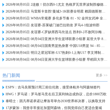
2026年08月05日 2连败！切尔西0-1尤文 热格罗瓦世界波制胜穆德里克时隔614天复出
2026年08月05日 马雷斯卡首胜!曼城3-1K联赛全明星 赖因德斯努里破门塞梅尼奥助攻
2026年08月05日 WNBA常规赛 多伦多节奏 81 - 92 金州女武神 全场集锦
2026年08月05日 友谊赛-苏莱破门迪巴拉助攻 罗马4-1纽波特郡
2026年08月05日 友谊赛-C罗缺席西马坎送点 胜利0-2不敌阿尔梅里亚
2026年08月04日 08月04日亚洲大学生篮球联赛小组赛 延世大学 82 - 83 北京大学 集锦
2026年08月04日 08月04日国青男篮热身赛 中国U18男篮 94 - 85 加拿大大卫·安篮球学院 集锦
2026年08月04日 明日之星冠军杯-U17热刺0-1上海U17 李文博制胜球
2026年08月04日 08月04日亚洲大学生篮球联赛小组赛 早稻田大学 71 - 86 清华大学 集锦
热门新闻
更多 >>
ESPN：吉马良斯预计周三前往伦敦，接受体检并与阿森纳签约
HWG！罗马诺：罗马签马竞右后卫莫利纳达成协议，总价1800万欧
泰晤士：因凡蒂诺承诺让摩洛哥举办2030世界杯决赛，以换取支持
17岁蒙加：我曾非常接近加盟阿森纳，但我觉得自己更适合曼城