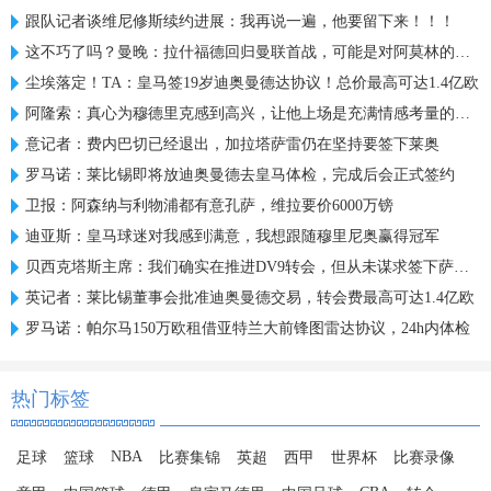
跟队记者谈维尼修斯续约进展：我再说一遍，他要留下来！！！
这不巧了吗？曼晚：拉什福德回归曼联首战，可能是对阿莫林的米兰
尘埃落定！TA：皇马签19岁迪奥曼德达协议！总价最高可达1.4亿欧
阿隆索：真心为穆德里克感到高兴，让他上场是充满情感考量的决定
意记者：费内巴切已经退出，加拉塔萨雷仍在坚持要签下莱奥
罗马诺：莱比锡即将放迪奥曼德去皇马体检，完成后会正式签约
卫报：阿森纳与利物浦都有意孔萨，维拉要价6000万镑
迪亚斯：皇马球迷对我感到满意，我想跟随穆里尼奥赢得冠军
贝西克塔斯主席：我们确实在推进DV9转会，但从未谋求签下萨拉赫
英记者：莱比锡董事会批准迪奥曼德交易，转会费最高可达1.4亿欧
罗马诺：帕尔马150万欧租借亚特兰大前锋图雷达协议，24h内体检
热门标签
NBA
足球
篮球
比赛集锦
英超
西甲
世界杯
比赛录像