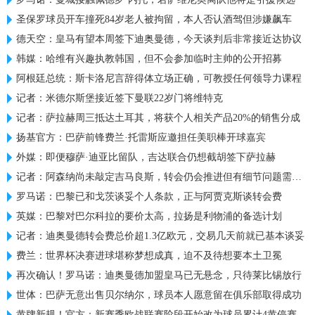
圣保罗球员开车撞死84岁老人被拘留，本人否认酒驾但涉嫌飙车
德天空：皇马有望本周签下迪奥曼德，今天谈判后非常接近达协议
韩媒：哈维有兴趣执教韩国，但不会参加临时主帅的公开招募
阿根廷总统：斯卡洛尼言辞得体立场正确，可教授任何领导力课程
记者：米德尔斯堡接近签下曼联22岁门将维特克
记者：萨拉赫周三抵达土耳其，将获个人相关产品20%的销售分成
扬基官方：巴萨前锋费兰·托雷斯应邀担任美职棒开球嘉宾
外媒：即便穆萨·迪亚比留队，吉达联合仍想截胡签下萨拉赫
记者：阿森纳尚未敲定吉马良斯，转会仍会推进但有细节问题需解决
罗马诺：巴黎已和戈茨谈妥个人条款，正与阿贾克斯谈转会费
英媒：巴黎对巴尔科拉的要价太高，拉扬是利物浦的备选计划
记者：迪奥曼德转会费总价超1.3亿欧元，交易几天前就已基本谈妥
费兰：世界杯决赛进球堪称梦想成真，迫不及待想要本土卫冕
再次确认！罗马诺：迪奥曼德加盟皇马已无悬念，只待莱比锡放行
世体：巴萨无意出售贝尔纳尔，球员本人愿意留在俱乐部取得成功
黄牌新规！官方：新赛季欧战联赛阶段开始改为球员累计4黄停赛