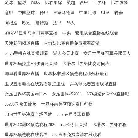
NBA
足球
篮球
比赛集锦
英超
西甲
世界杯
比赛录像
CBA
意甲
中国篮球
德甲
皇家马德里
中国足球
转会
阿根廷
欧冠
詹姆斯
法甲
76人
加纳VS巴拿马今日赛事直播
中央一套电视台直播在线观看
天津新闻频道直播
火箭队比赛直播免费观看高清
cctv5手机在线直播观看
湖人今天比赛
女足世界杯冠军是哪国人
世界杯乌拉圭VS佛得角直播
卡塔尔世界杯比赛时间表
哪里看世界杯直播
世界杯非洲区预选赛程积分榜最新
卫视直播电视在线观看浙江卫视
乒乓球比赛直播现场直播
女足世界杯美国vs日本
女足世界杯2021
360极速体育nba直播吧
cba98录像回放像
世界杯南美区预选赛排行榜
2014世界杯决赛全场回放
cctv5+乒乓球直播
世界杯非洲区预选赛程2026
cctv5今日直播
卡塔尔世界杯赛程
世界杯预选赛在线观看
cba直播免费高清在线观看