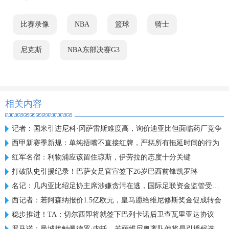
比赛录像
NBA
篮球
骑士
尼克斯
NBA东部决赛G3
相关内容
记者：国米引进尼科·冈萨雷斯难度高，询价迪亚比但面临药厂竞争
西甲新赛季新规：单纯捂嘴不直接红牌，严惩所有拖延时间的行为
红军名宿：利物浦应该留住琼斯，伊劳拉的态度十分关键
打破队史引援纪录！巴萨女足官宣签下26岁巴西前锋凯罗琳
名记：几内亚比绍足协主席涉嫌贪污在逃，国际足联资金监管受质疑
西记者：若阿森纳报价1.5亿欧元，皇马愿给维尼修斯奖金促成转会
稳步推进！TA：切尔西即将就签下巴列卡诺后卫查瓦里亚达协议
罗马诺：曼城接触佩德罗·内托，若萨维尼奥离队他将是引援候选