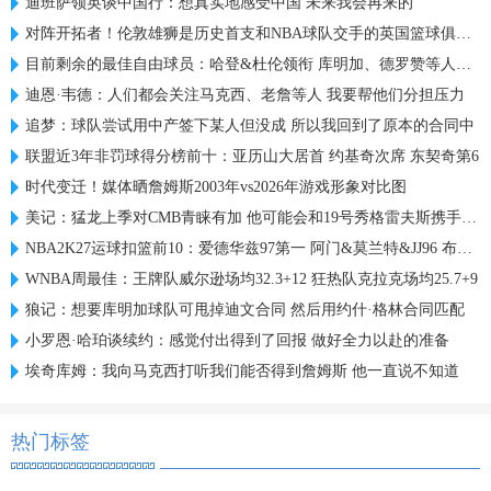
迪班萨领英谈中国行：想真实地感受中国 未来我会再来的
对阵开拓者！伦敦雄狮是历史首支和NBA球队交手的英国篮球俱乐部
目前剩余的最佳自由球员：哈登&杜伦领衔 库明加、德罗赞等人在列
迪恩·韦德：人们都会关注马克西、老詹等人 我要帮他们分担压力
追梦：球队尝试用中产签下某人但没成 所以我回到了原本的合同中
联盟近3年非罚球得分榜前十：亚历山大居首 约基奇次席 东契奇第6
时代变迁！媒体晒詹姆斯2003年vs2026年游戏形象对比图
美记：猛龙上季对CMB青睐有加 他可能会和19号秀格雷夫斯携手出战
NBA2K27运球扣篮前10：爱德华兹97第一 阿门&莫兰特&JJ96 布朗94
WNBA周最佳：王牌队威尔逊场均32.3+12 狂热队克拉克场均25.7+9
狼记：想要库明加球队可甩掉迪文合同 然后用约什·格林合同匹配
小罗恩·哈珀谈续约：感觉付出得到了回报 做好全力以赴的准备
埃奇库姆：我向马克西打听我们能否得到詹姆斯 他一直说不知道
热门标签