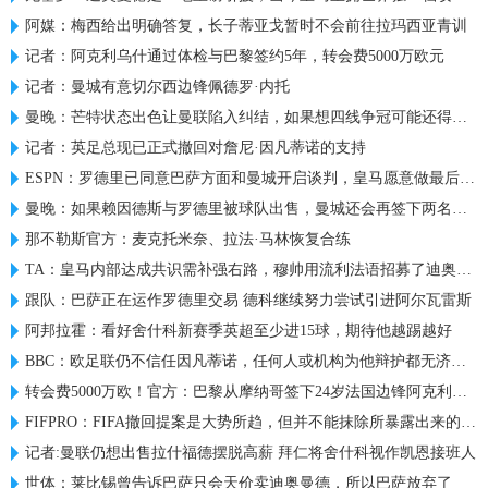
阿媒：梅西给出明确答复，长子蒂亚戈暂时不会前往拉玛西亚青训
记者：阿克利乌什通过体检与巴黎签约5年，转会费5000万欧元
记者：曼城有意切尔西边锋佩德罗·内托
曼晚：芒特状态出色让曼联陷入纠结，如果想四线争冠可能还得买人
记者：英足总现已正式撤回对詹尼·因凡蒂诺的支持
ESPN：罗德里已同意巴萨方面和曼城开启谈判，皇马愿意做最后尝试
曼晚：如果赖因德斯与罗德里被球队出售，曼城还会再签下两名中场
那不勒斯官方：麦克托米奈、拉法·马林恢复合练
TA：皇马内部达成共识需补强右路，穆帅用流利法语招募了迪奥曼德
跟队：巴萨正在运作罗德里交易 德科继续努力尝试引进阿尔瓦雷斯
阿邦拉霍：看好舍什科新赛季英超至少进15球，期待他越踢越好
BBC：欧足联仍不信任因凡蒂诺，任何人或机构为他辩护都无济于事
转会费5000万欧！官方：巴黎从摩纳哥签下24岁法国边锋阿克利乌什
FIFPRO：FIFA撤回提案是大势所趋，但并不能抹除所暴露出来的问题
记者:曼联仍想出售拉什福德摆脱高薪 拜仁将舍什科视作凯恩接班人
世体：莱比锡曾告诉巴萨只会天价卖迪奥曼德，所以巴萨放弃了