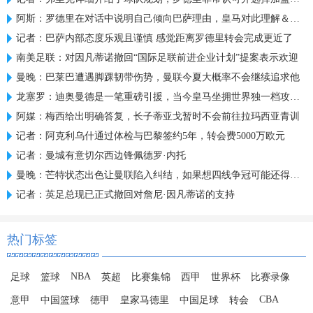
阿斯：罗德里在对话中说明自己倾向巴萨理由，皇马对此理解＆祝好
记者：巴萨内部态度乐观且谨慎 感觉距离罗德里转会完成更近了
南美足联：对因凡蒂诺撤回“国际足联前进企业计划”提案表示欢迎
曼晚：巴莱巴遭遇脚踝韧带伤势，曼联今夏大概率不会继续追求他
龙塞罗：迪奥曼德是一笔重磅引援，当今皇马坐拥世界独一档攻击线
阿媒：梅西给出明确答复，长子蒂亚戈暂时不会前往拉玛西亚青训
记者：阿克利乌什通过体检与巴黎签约5年，转会费5000万欧元
记者：曼城有意切尔西边锋佩德罗·内托
曼晚：芒特状态出色让曼联陷入纠结，如果想四线争冠可能还得买人
记者：英足总现已正式撤回对詹尼·因凡蒂诺的支持
热门标签
NBA
足球
篮球
英超
比赛集锦
西甲
世界杯
比赛录像
CBA
意甲
中国篮球
德甲
皇家马德里
中国足球
转会