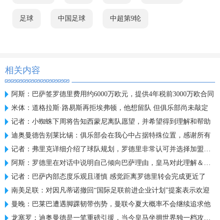
足球
中国足球
中超第9轮
相关内容
阿斯：巴萨签罗德里费用约6000万欧元，提供4年税前3000万欧合同
米体：道格拉斯·路易斯再拒埃弗顿，他想留队 但俱乐部尚未敲定
记者：小蜘蛛下周将告知西蒙尼离队愿望，并希望得到理解和帮助
迪奥曼德告别莱比锡：俱乐部会在我心中占据特殊位置，感谢所有
记者：弗里克详细介绍了球队规划，罗德里非常认可并选择加盟巴萨
阿斯：罗德里在对话中说明自己倾向巴萨理由，皇马对此理解＆祝好
记者：巴萨内部态度乐观且谨慎 感觉距离罗德里转会完成更近了
南美足联：对因凡蒂诺撤回“国际足联前进企业计划”提案表示欢迎
曼晚：巴莱巴遭遇脚踝韧带伤势，曼联今夏大概率不会继续追求他
龙塞罗：迪奥曼德是一笔重磅引援，当今皇马坐拥世界独一档攻击线