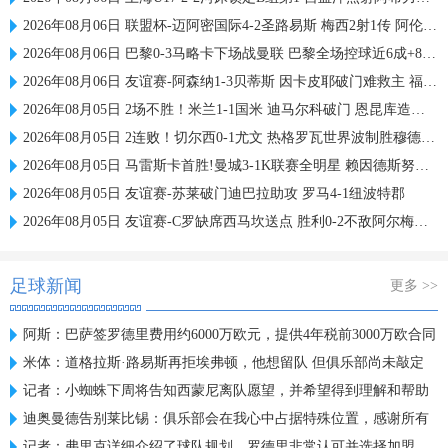
2026年08月06日 联盟杯-迈阿密国际4-2圣路易斯 梅西2射1传 阿伦助攻戴帽
2026年08月06日 巴黎0-3马略卡下场战曼联 巴黎全场控球近6成+8射3正未果
2026年08月06日 友谊赛-阿森纳1-3贝蒂斯 因卡皮耶破门难救主 福纳尔斯1射2传
2026年08月05日 2场不胜！米兰1-1国米 迪马尔科破门 恩昆库造点+点射拉莫斯登场
2026年08月05日 2连败！切尔西0-1尤文 热格罗瓦世界波制胜穆德里克时隔614天复出
2026年08月05日 马雷斯卡首胜!曼城3-1K联赛全明星 赖因德斯努里破门塞梅尼奥助攻
2026年08月05日 友谊赛-苏莱破门迪巴拉助攻 罗马4-1纽波特郡
2026年08月05日 友谊赛-C罗缺席西马坎送点 胜利0-2不敌阿尔梅里亚
足球新闻
更多 >>
阿斯：巴萨签罗德里费用约6000万欧元，提供4年税前3000万欧合同
米体：道格拉斯·路易斯再拒埃弗顿，他想留队 但俱乐部尚未敲定
记者：小蜘蛛下周将告知西蒙尼离队愿望，并希望得到理解和帮助
迪奥曼德告别莱比锡：俱乐部会在我心中占据特殊位置，感谢所有
记者：弗里克详细介绍了球队规划，罗德里非常认可并选择加盟巴萨