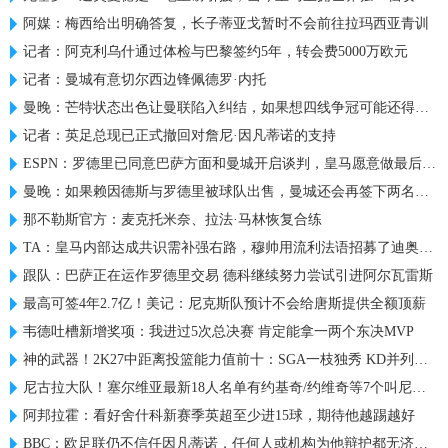
阿媒：梅西给出明确答复，长子蒂亚戈暂时不会前往拉玛西亚青训
记者：阿克利乌什通过体检与巴黎签约5年，转会费5000万欧元
记者：曼城有意切尔西边锋佩德罗·内托
曼晚：芒特状态出色让曼联陷入纠结，如果想四线争冠可能还得买人
记者：英足总现已正式撤回对詹尼·因凡蒂诺的支持
ESPN：罗德里已同意巴萨方面和曼城开启谈判，皇马愿意做最后尝试
曼晚：如果赖因德斯与罗德里被球队出售，曼城还会再签下两名中场
那不勒斯官方：麦克托米奈、拉法·马林恢复合练
TA：皇马内部达成共识需补强右路，穆帅用流利法语招募了迪奥曼德
跟队：巴萨正在运作罗德里交易 德科继续努力尝试引进阿尔瓦雷斯
最高可签4年2.7亿！美记：尼克斯队预计不会给唐斯提供全额顶薪
韦德吐槽新增奖项：我进过5次总决赛 肯定能拿一两个东决MVP
神的武器！2K27中距离投篮能力值前十：SGA一枝独秀 KD并列第三
尼古拉大队！塞尔维亚最新18人名单有约基奇/约维奇等7个叫尼古拉
阿邦拉霍：看好舍什科新赛季英超至少进15球，期待他越踢越好
BBC：欧足联仍不信任因凡蒂诺，任何人或机构为他辩护都无济于事