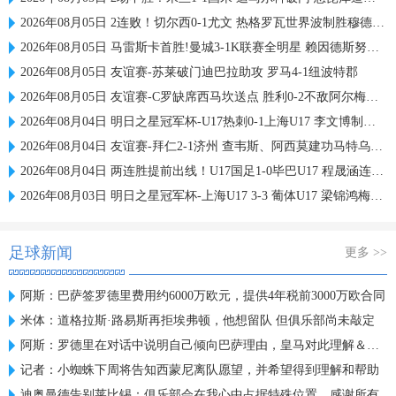
2026年08月05日 2连败！切尔西0-1尤文 热格罗瓦世界波制胜穆德里克时隔614天复出
2026年08月05日 马雷斯卡首胜!曼城3-1K联赛全明星 赖因德斯努里破门塞梅尼奥助攻
2026年08月05日 友谊赛-苏莱破门迪巴拉助攻 罗马4-1纽波特郡
2026年08月05日 友谊赛-C罗缺席西马坎送点 胜利0-2不敌阿尔梅里亚
2026年08月04日 明日之星冠军杯-U17热刺0-1上海U17 李文博制胜球
2026年08月04日 友谊赛-拜仁2-1济州 查韦斯、阿西莫建功马特乌斯彩虹过人送助攻
2026年08月04日 两连胜提前出线！U17国足1-0毕巴U17 程晟涵连场破门赵松源中楣
2026年08月03日 明日之星冠军杯-上海U17 3-3 葡体U17 梁锦鸿梅开二度
足球新闻
更多 >>
阿斯：巴萨签罗德里费用约6000万欧元，提供4年税前3000万欧合同
米体：道格拉斯·路易斯再拒埃弗顿，他想留队 但俱乐部尚未敲定
阿斯：罗德里在对话中说明自己倾向巴萨理由，皇马对此理解＆祝好
记者：小蜘蛛下周将告知西蒙尼离队愿望，并希望得到理解和帮助
迪奥曼德告别莱比锡：俱乐部会在我心中占据特殊位置，感谢所有