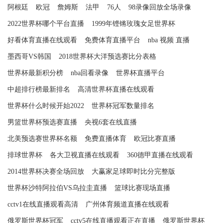
阿根廷
欧冠
詹姆斯
法甲
76人
98录像回放全场录像
2022世界杯哪个平台直播
1999年铿锵玫瑰女足世界杯
好看体育直播在线观看
免费体育直播平台
nba 视频 直播
墨西哥VS韩国
2018世界杯大洋预选赛比分表格
世界杯最新积分榜
nba回看录像
世界杯直播平台
中超排行榜最新排名
高清世界杯直播在线观看
世界杯什么时候开始2022
世界杯冠军数量排名
男篮世界杯预选赛直播
央视6套在线直播
北美预选赛世界杯名额
免费直播体育
欧冠比赛直播
排球世界杯
各大卫视直播在线观看
360德甲直播在线观看
2014世界杯决赛全场回放
大赢家足球即时比分完整版
世界杯沙特阿拉伯VS乌拉圭直播
篮球比赛现场直播
cctv1在线直播观看高清
广州体育频道直播在线观看
俄罗斯世界杯冠军
cctv5在线直播观看正在直播
俄罗斯世界杯