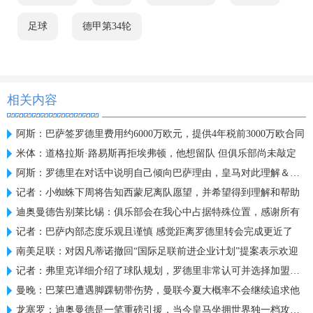
足球
德甲第34轮
相关内容
阿斯：巴萨签罗德里费用约6000万欧元，提供4年税前3000万欧合同
米体：道格拉斯·路易斯再拒埃弗顿，他想留队 但俱乐部尚未敲定
阿斯：罗德里在对话中说明自己倾向巴萨理由，皇马对此理解＆祝好
记者：小蜘蛛下周将告知西蒙尼离队愿望，并希望得到理解和帮助
迪奥曼德告别莱比锡：俱乐部会在我心中占据特殊位置，感谢所有
记者：巴萨内部态度乐观且谨慎 感觉距离罗德里转会完成更近了
南美足联：对因凡蒂诺撤回“国际足联前进企业计划”提案表示欢迎
记者：弗里克详细介绍了球队规划，罗德里非常认可并选择加盟巴萨
曼晚：巴莱巴遭遇脚踝韧带伤势，曼联今夏大概率不会继续追求他
龙塞罗：迪奥曼德是一笔重磅引援，当今皇马坐拥世界独一档攻击线