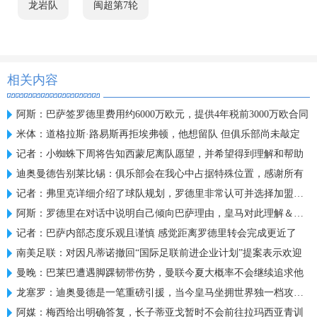
龙岩队
闽超第7轮
相关内容
阿斯：巴萨签罗德里费用约6000万欧元，提供4年税前3000万欧合同
米体：道格拉斯·路易斯再拒埃弗顿，他想留队 但俱乐部尚未敲定
记者：小蜘蛛下周将告知西蒙尼离队愿望，并希望得到理解和帮助
迪奥曼德告别莱比锡：俱乐部会在我心中占据特殊位置，感谢所有
记者：弗里克详细介绍了球队规划，罗德里非常认可并选择加盟巴萨
阿斯：罗德里在对话中说明自己倾向巴萨理由，皇马对此理解＆祝好
记者：巴萨内部态度乐观且谨慎 感觉距离罗德里转会完成更近了
南美足联：对因凡蒂诺撤回“国际足联前进企业计划”提案表示欢迎
曼晚：巴莱巴遭遇脚踝韧带伤势，曼联今夏大概率不会继续追求他
龙塞罗：迪奥曼德是一笔重磅引援，当今皇马坐拥世界独一档攻击线
阿媒：梅西给出明确答复，长子蒂亚戈暂时不会前往拉玛西亚青训