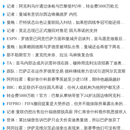
记者：阿克利乌什通过体检与巴黎签约5年，转会费5000万欧元
记者：曼城有意切尔西边锋佩德罗·内托
曼晚：芒特状态出色让曼联陷入纠结，如果想四线争冠可能还得买人
记者：英足总现已正式撤回对詹尼·因凡蒂诺的支持
ESPN：罗德里已同意巴萨方面和曼城开启谈判，皇马愿意做最后尝试
曼晚：如果赖因德斯与罗德里被球队出售，曼城还会再签下两名中场
那不勒斯官方：麦克托米奈、拉法·马林恢复合练
TA：皇马内部达成共识需补强右路，穆帅用流利法语招募了迪奥曼德
跟队：巴萨正在运作罗德里交易 德科继续努力尝试引进阿尔瓦雷斯
阿邦拉霍：看好舍什科新赛季英超至少进15球，期待他越踢越好
BBC：欧足联仍不信任因凡蒂诺，任何人或机构为他辩护都无济于事
转会费5000万欧！官方：巴黎从摩纳哥签下24岁法国边锋阿克利乌什
FIFPRO：FIFA撤回提案是大势所趋，但并不能抹除所暴露出来的问题
记者:曼联仍想出售拉什福德摆脱高薪 拜仁将舍什科视作凯恩接班人
世体：莱比锡曾告诉巴萨只会天价卖迪奥曼德，所以巴萨放弃了
阿邦拉霍：伊萨克维尔茨必须拿出表现来，新赛季他们可没有理由了