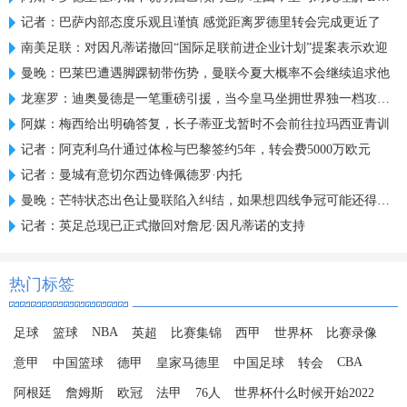
记者：巴萨内部态度乐观且谨慎 感觉距离罗德里转会完成更近了
南美足联：对因凡蒂诺撤回“国际足联前进企业计划”提案表示欢迎
曼晚：巴莱巴遭遇脚踝韧带伤势，曼联今夏大概率不会继续追求他
龙塞罗：迪奥曼德是一笔重磅引援，当今皇马坐拥世界独一档攻击线
阿媒：梅西给出明确答复，长子蒂亚戈暂时不会前往拉玛西亚青训
记者：阿克利乌什通过体检与巴黎签约5年，转会费5000万欧元
记者：曼城有意切尔西边锋佩德罗·内托
曼晚：芒特状态出色让曼联陷入纠结，如果想四线争冠可能还得买人
记者：英足总现已正式撤回对詹尼·因凡蒂诺的支持
热门标签
NBA
足球
篮球
英超
比赛集锦
西甲
世界杯
比赛录像
CBA
意甲
中国篮球
德甲
皇家马德里
中国足球
转会
阿根廷
詹姆斯
欧冠
法甲
76人
世界杯什么时候开始2022