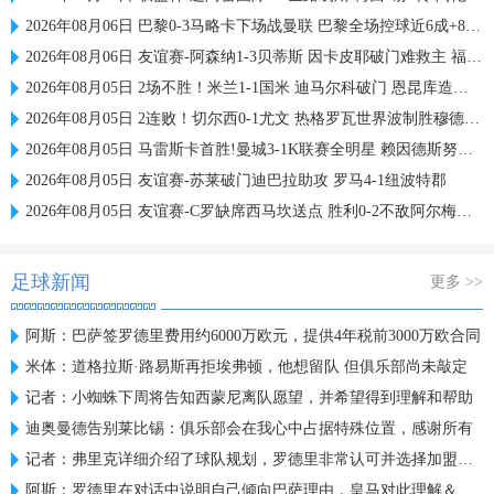
2026年08月06日 巴黎0-3马略卡下场战曼联 巴黎全场控球近6成+8射3正未果
2026年08月06日 友谊赛-阿森纳1-3贝蒂斯 因卡皮耶破门难救主 福纳尔斯1射2传
2026年08月05日 2场不胜！米兰1-1国米 迪马尔科破门 恩昆库造点+点射拉莫斯登场
2026年08月05日 2连败！切尔西0-1尤文 热格罗瓦世界波制胜穆德里克时隔614天复出
2026年08月05日 马雷斯卡首胜!曼城3-1K联赛全明星 赖因德斯努里破门塞梅尼奥助攻
2026年08月05日 友谊赛-苏莱破门迪巴拉助攻 罗马4-1纽波特郡
2026年08月05日 友谊赛-C罗缺席西马坎送点 胜利0-2不敌阿尔梅里亚
足球新闻
更多 >>
阿斯：巴萨签罗德里费用约6000万欧元，提供4年税前3000万欧合同
米体：道格拉斯·路易斯再拒埃弗顿，他想留队 但俱乐部尚未敲定
记者：小蜘蛛下周将告知西蒙尼离队愿望，并希望得到理解和帮助
迪奥曼德告别莱比锡：俱乐部会在我心中占据特殊位置，感谢所有
记者：弗里克详细介绍了球队规划，罗德里非常认可并选择加盟巴萨
阿斯：罗德里在对话中说明自己倾向巴萨理由，皇马对此理解＆祝好