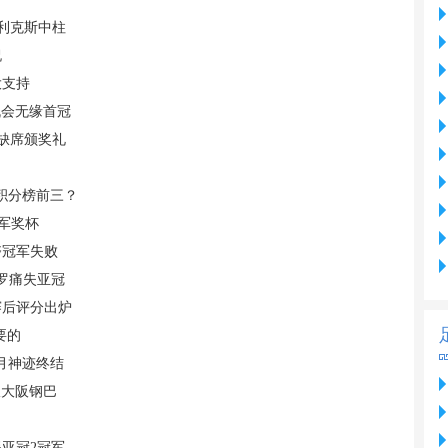
菲利克斯中柱
祝
大支持
机会无缘首冠
 缺席颁奖礼
据积分榜前三？
军奖杯
夺冠军失败
C罗痛失亚冠
赛后评分出炉
要的
月神迹终结
敌大阪钢巴
亚冠2冠军