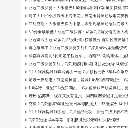
亚冠二级决赛：大阪钢巴1-0利雅得胜利 C罗屡失良机 
嗨了！1比0小胜残阵上海申花，云南玉昆球迷放烟花庆
菲利克斯：大阪钢巴实力不俗，希望现场球迷给我们最
6.0分全场最低！亚冠二级决赛：41岁C罗两次错失重大
亚冠爆冷丢冠 41岁C罗2次吐饼+获最低分 赛后径直离场
道心破碎了？亚冠二级决赛失利后C罗并未出席颁奖仪式
成都蓉城提前3轮锁定半程冠军，“西南F3”凭啥集体占
亚冠二级决赛失利，C罗加盟利雅得胜利后已无缘14座冠
0:1！利雅得胜利爆冷再丢一冠 C罗颗粒无收 3年14次争
足坛一夜动态：凯恩造神迹，曼城1-0切尔西夺8冠王，
1-0爆冷！亚冠二级冠军诞生，C罗输球缺席颁奖典礼，
若热-热苏斯：现在哭没有意义，周四联赛争冠才是最重
克星？C罗连续2年亚冠被日本球队淘汰！都遭爆冷 14个
0:1！利雅得胜利丢冠，C罗鏖战无功，亚冠二级决赛不
C罗首冠还得再等等，胜利队亚冠决赛0比1大阪钢巴
大阪钢巴主帅：直到比赛吹哨那刻才敢喘气；很荣幸获得