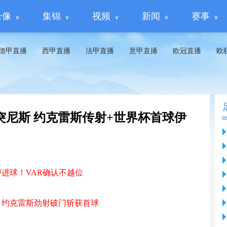
录像
集锦
视频
新闻
赛事
德甲直播
西甲直播
法甲直播
意甲直播
欧冠直播
欧
5-1突尼斯 约克雷斯传射+世界杯首球伊
即进球！VAR确认不越位
，约克雷斯劲射破门斩获首球