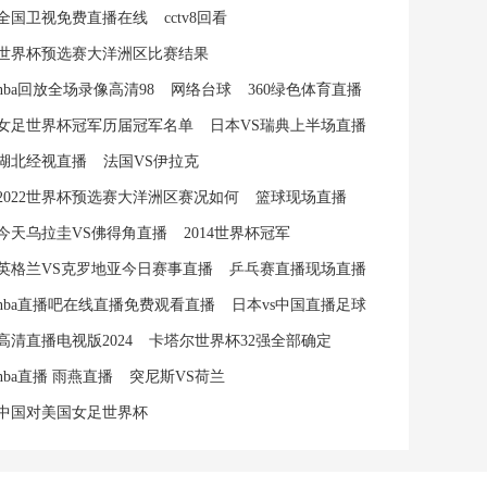
全国卫视免费直播在线
cctv8回看
世界杯预选赛大洋洲区比赛结果
nba回放全场录像高清98
网络台球
360绿色体育直播
女足世界杯冠军历届冠军名单
日本VS瑞典上半场直播
湖北经视直播
法国VS伊拉克
2022世界杯预选赛大洋洲区赛况如何
篮球现场直播
今天乌拉圭VS佛得角直播
2014世界杯冠军
英格兰VS克罗地亚今日赛事直播
乒乓赛直播现场直播
nba直播吧在线直播免费观看直播
日本vs中国直播足球
高清直播电视版2024
卡塔尔世界杯32强全部确定
nba直播 雨燕直播
突尼斯VS荷兰
中国对美国女足世界杯