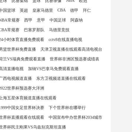
NBA
足球
比赛集锦
篮球
比赛录像
欧冠
CBA
中国篮球
英超
皇家马德里
德甲
拜仁
NBA常规赛
西甲
意甲
中国足球
阿森纳
CBA常规赛
巴塞罗那队
马德里竞技
24小时体育直播免费观看
cctv8在线直播电视
男篮世界杯免费直播
天津卫视直播在线观看高清电视台
荷兰VS瑞典免费观看直播
世界杯非洲区预选赛成绩表
高清直播电视
加纳VS巴拿马免费观看直播
广西电视频道直播
东方卫视频道直播在线观看
2022世界杯预选赛大洋洲
上海五星体育频道直播在线观看
1999中国女足世界杯决赛
下个世界杯在哪举行
世界杯直播观看在线观看
中国宣布申办世界杯2034城市
世界杯民主刚果VS乌兹别克斯坦直播