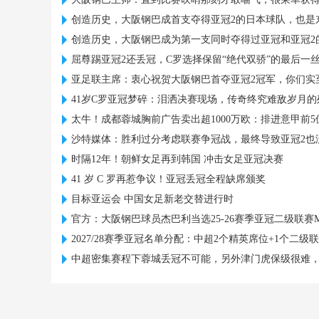
创造历史，大阪钢巴成首支夺得亚冠2的日本球队，也是
创造历史，大阪钢巴成为第一支同时夺得过亚冠和亚冠2
屈尊踢亚冠2还丢冠，C罗选择保留“绝代双骄”的最后一
亚足联主席：衷心祝贺大阪钢巴首夺亚冠2冠军，你们实
41岁C罗亚冠梦碎：泪洒决赛现场，传奇终究难敌岁月的
太牛！成都蓉城胸前广告卖出超1000万欧：排进意甲前5
沙特媒体：胜利过分考虑联赛争冠战，最终导致亚冠2也
时隔12年！朝鲜女足再到韩国 冲击女足亚冠决赛
41 岁 C 罗再惹争议！亚冠丢冠全程缺席颁奖
目标亚运会 中国女足新老交替进行时
官方：大阪钢巴球员杰巴利当选25-26赛季亚冠二级联赛M
2027/28赛季亚冠名单分配：中超2个精英席位+1个二级
中超密集赛程下蓉城丢冠不可能，另外津门虎保级很难