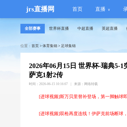
jrs直播网
首页
直播
全部赛事
世界杯直播
中超直播
英超直播
位置：
首页
>
体育集锦
>
足球集锦
2026年06月15日 世界杯-瑞典
萨克1射2传
时间：2026-06-15 10:16:07
|
来源：网络转载
[进球视频]斯万贝里替补登场，第一脚触球
[进球视频]双枪再度连线！伊萨克前场断球