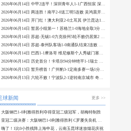
2026年06月14日 中甲2连平！深圳青年人1-1广西恒宸 深圳让出榜首净胜球劣势暂第2
2026年06月14日 两连胜！南平2-0送三明5连败 吴鸿晨开场闪击叶兴楠破门
2026年06月14日 开门红！澳大利亚2-0土耳其 伊兰昆达1V3个人秀 土耳其狂轰30脚
2026年06月14日 暂居小组第一！苏格兰1-0海地全取3分 麦金破门麦克托米奈中柱
2026年06月14日 苏超-无锡1-0力克徐州5轮不败仍居第2 卢则灵制胜徐州近4轮仅1胜
2026年06月14日 苏超-泰州队客场1-0南通队结束2连败 刘俊伯助攻吴硕涛打进制胜球
2026年06月14日 巴西1-1摩洛哥 维尼修斯个人秀破门塞巴里建功迪亚斯手术刀助攻
2026年06月14日 历史首分！卡塔尔94分钟绝平1-1瑞士 瑞士全场屡失良机恩博洛点射
2026年06月13日 暂升榜首！广州豹3-1定南多赛一场1分领跑 图多列双响侯煜破门
2026年06月13日 六轮不败！宁波队2-1逆转南京城市 奇塔迪尼传射庞开元建功
足球新闻
更多 >>
大阪钢巴1-0利雅得胜利夺得亚冠二级冠军，胡梅特制胜
亚冠二级决赛：大阪钢巴1-0利雅得胜利 C罗屡失良机 菲利克斯中柱
嗨了！1比0小胜残阵上海申花，云南玉昆球迷放烟花庆祝