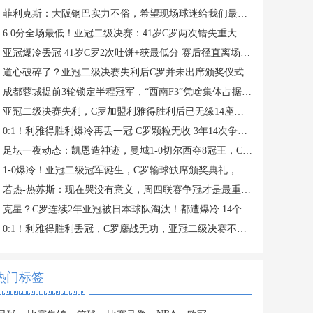
菲利克斯：大阪钢巴实力不俗，希望现场球迷给我们最大支持
6.0分全场最低！亚冠二级决赛：41岁C罗两次错失重大机会无缘首冠
亚冠爆冷丢冠 41岁C罗2次吐饼+获最低分 赛后径直离场 缺席颁奖礼
道心破碎了？亚冠二级决赛失利后C罗并未出席颁奖仪式
成都蓉城提前3轮锁定半程冠军，“西南F3”凭啥集体占据积分榜前三？
亚冠二级决赛失利，C罗加盟利雅得胜利后已无缘14座冠军奖杯
0:1！利雅得胜利爆冷再丢一冠 C罗颗粒无收 3年14次争夺冠军失败
足坛一夜动态：凯恩造神迹，曼城1-0切尔西夺8冠王，C罗痛失亚冠
1-0爆冷！亚冠二级冠军诞生，C罗输球缺席颁奖典礼，赛后评分出炉
若热-热苏斯：现在哭没有意义，周四联赛争冠才是最重要的
克星？C罗连续2年亚冠被日本球队淘汰！都遭爆冷 14个月神迹终结
0:1！利雅得胜利丢冠，C罗鏖战无功，亚冠二级决赛不敌大阪钢巴
热门标签