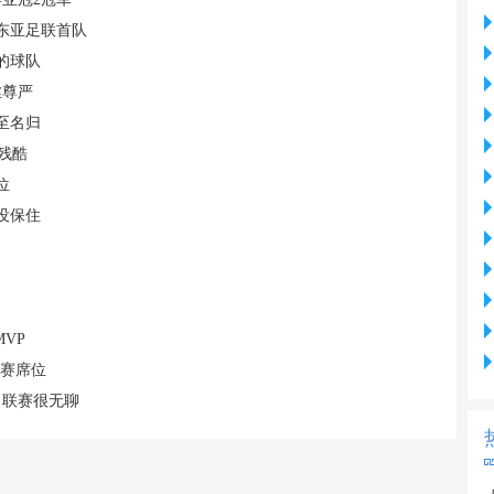
东亚足联首队
的球队
丝尊严
至名归
残酷
位
没保住
VP
联赛席位
，联赛很无聊