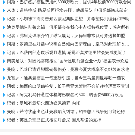
阿斯：巴萨签罗德里费用约6000万欧元，提供4年税前3000万欧合同
米体：道格拉斯·路易斯再拒埃弗顿，他想留队 但俱乐部尚未敲定
记者：小蜘蛛下周将告知西蒙尼离队愿望，并希望得到理解和帮助
迪奥曼德告别莱比锡：俱乐部会在我心中占据特殊位置，感谢所有
记者：弗里克详细介绍了球队规划，罗德里非常认可并选择加盟巴萨
阿斯：罗德里在对话中说明自己倾向巴萨理由，皇马对此理解＆祝好
记者：巴萨内部态度乐观且谨慎 感觉距离罗德里转会完成更近了
南美足联：对因凡蒂诺撤回“国际足联前进企业计划”提案表示欢迎
曼晚：巴莱巴遭遇脚踝韧带伤势，曼联今夏大概率不会继续追求他
龙塞罗：迪奥曼德是一笔重磅引援，当今皇马坐拥世界独一档攻击线
阿媒：梅西给出明确答复，长子蒂亚戈暂时不会前往拉玛西亚青训
记者：阿克利乌什通过体检与巴黎签约5年，转会费5000万欧元
记者：曼城有意切尔西边锋佩德罗·内托
曼晚：芒特状态出色让曼联陷入纠结，如果想四线争冠可能还得买人
记者：英足总现已正式撤回对詹尼·因凡蒂诺的支持