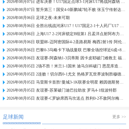
2026年08月07日 进军决赛！U17国足点球3-1河床U17将战阿森纳 江宇涵替补两扑点
2026年08月07日 暂升第三！国安4-0新鹏城7轮不败 张玉宁传射达万双响法比奥破门
2026年08月06日 足球之夜-未来可期
2026年08月06日 全胜出线战河床U17！U17国足2-1十人药厂U17 赵松源登场1分钟传射
2026年08月06日 上海U17 2-2河床锁定B组第1 吕孟洋点射阿布力米破门 将战A组第2
2026年08月06日 联盟杯-迈阿密国际4-2圣路易斯 梅西2射1传 阿伦助攻戴帽
2026年08月06日 巴黎0-3马略卡下场战曼联 巴黎全场控球近6成+8射3正未果
2026年08月06日 友谊赛-阿森纳1-3贝蒂斯 因卡皮耶破门难救主 福纳尔斯1射2传
2026年08月05日 2场不胜！米兰1-1国米 迪马尔科破门 恩昆库造点+点射拉莫斯登场
2026年08月05日 2连败！切尔西0-1尤文 热格罗瓦世界波制胜穆德里克时隔614天复出
2026年08月05日 马雷斯卡首胜!曼城3-1K联赛全明星 赖因德斯努里破门塞梅尼奥助攻
2026年08月05日 友谊赛-苏莱破门迪巴拉助攻 罗马4-1纽波特郡
2026年08月05日 友谊赛-C罗缺席西马坎送点 胜利0-2不敌阿尔梅里亚
足球新闻
更多 >>