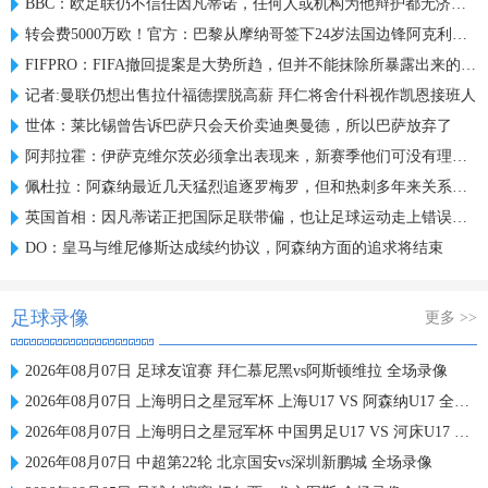
BBC：欧足联仍不信任因凡蒂诺，任何人或机构为他辩护都无济于事
转会费5000万欧！官方：巴黎从摩纳哥签下24岁法国边锋阿克利乌什
FIFPRO：FIFA撤回提案是大势所趋，但并不能抹除所暴露出来的问题
记者:曼联仍想出售拉什福德摆脱高薪 拜仁将舍什科视作凯恩接班人
世体：莱比锡曾告诉巴萨只会天价卖迪奥曼德，所以巴萨放弃了
阿邦拉霍：伊萨克维尔茨必须拿出表现来，新赛季他们可没有理由了
佩杜拉：阿森纳最近几天猛烈追逐罗梅罗，但和热刺多年来关系较僵
英国首相：因凡蒂诺正把国际足联带偏，也让足球运动走上错误道路
DO：皇马与维尼修斯达成续约协议，阿森纳方面的追求将结束
足球录像
更多 >>
2026年08月07日 足球友谊赛 拜仁慕尼黑vs阿斯顿维拉 全场录像
2026年08月07日 上海明日之星冠军杯 上海U17 VS 阿森纳U17 全场录像
2026年08月07日 上海明日之星冠军杯 中国男足U17 VS 河床U17 全场录像
2026年08月07日 中超第22轮 北京国安vs深圳新鹏城 全场录像