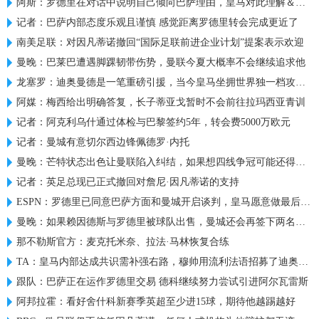
阿斯：罗德里在对话中说明自己倾向巴萨理由，皇马对此理解＆祝好
记者：巴萨内部态度乐观且谨慎 感觉距离罗德里转会完成更近了
南美足联：对因凡蒂诺撤回“国际足联前进企业计划”提案表示欢迎
曼晚：巴莱巴遭遇脚踝韧带伤势，曼联今夏大概率不会继续追求他
龙塞罗：迪奥曼德是一笔重磅引援，当今皇马坐拥世界独一档攻击线
阿媒：梅西给出明确答复，长子蒂亚戈暂时不会前往拉玛西亚青训
记者：阿克利乌什通过体检与巴黎签约5年，转会费5000万欧元
记者：曼城有意切尔西边锋佩德罗·内托
曼晚：芒特状态出色让曼联陷入纠结，如果想四线争冠可能还得买人
记者：英足总现已正式撤回对詹尼·因凡蒂诺的支持
ESPN：罗德里已同意巴萨方面和曼城开启谈判，皇马愿意做最后尝试
曼晚：如果赖因德斯与罗德里被球队出售，曼城还会再签下两名中场
那不勒斯官方：麦克托米奈、拉法·马林恢复合练
TA：皇马内部达成共识需补强右路，穆帅用流利法语招募了迪奥曼德
跟队：巴萨正在运作罗德里交易 德科继续努力尝试引进阿尔瓦雷斯
阿邦拉霍：看好舍什科新赛季英超至少进15球，期待他越踢越好