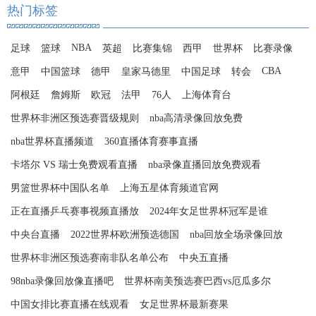
热门标签
NBA
足球
篮球
英超
比赛集锦
西甲
世界杯
比赛录像
CBA
意甲
中国篮球
德甲
皇家马德里
中国足球
转会
阿根廷
詹姆斯
欧冠
法甲
76人
上海体育台
世界杯非洲区预选赛晋级规则
nba高清录像回放免费
nba世界杯直播频道
360直播体育赛事直播
卡塔尔 VS 瑞士免费观看直播
nba录像直播回放免费观看
男篮世界杯中国队名单
上海五星体育频道官网
正在直播乒乓赛事视频直播放
2024年女足世界杯冠军是谁
中央台直播
2022世界杯欧洲预选德国
nba回放全场录像回放
世界杯非洲区预选赛南非队名单公布
中央五直播
98nba录像回放像直播吧
世界杯南美预选赛巴西vs厄瓜多尔
中国女排比赛直播在线观看
女足世界杯最新赛果