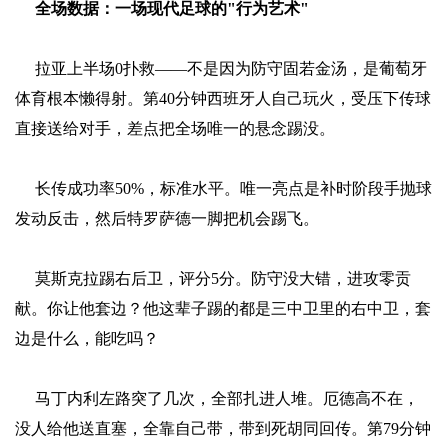
全场数据：一场现代足球的"行为艺术"
拉亚上半场0扑救——不是因为防守固若金汤，是葡萄牙
体育根本懒得射。第40分钟西班牙人自己玩火，受压下传球
直接送给对手，差点把全场唯一的悬念踢没。
长传成功率50%，标准水平。唯一亮点是补时阶段手抛球
发动反击，然后特罗萨德一脚把机会踢飞。
莫斯克拉踢右后卫，评分5分。防守没大错，进攻零贡
献。你让他套边？他这辈子踢的都是三中卫里的右中卫，套
边是什么，能吃吗？
马丁内利左路突了几次，全部扎进人堆。厄德高不在，
没人给他送直塞，全靠自己带，带到死胡同回传。第79分钟