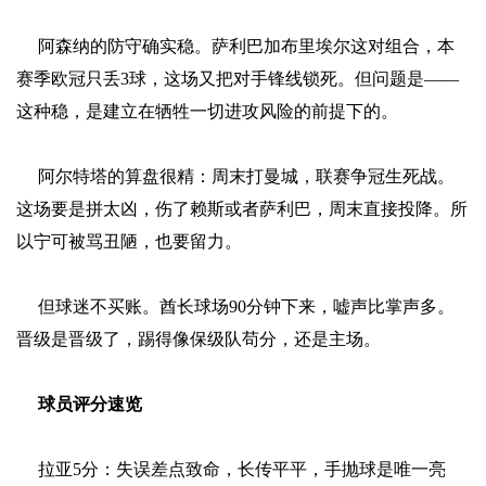
阿森纳的防守确实稳。萨利巴加布里埃尔这对组合，本
赛季欧冠只丢3球，这场又把对手锋线锁死。但问题是——
这种稳，是建立在牺牲一切进攻风险的前提下的。
阿尔特塔的算盘很精：周末打曼城，联赛争冠生死战。
这场要是拼太凶，伤了赖斯或者萨利巴，周末直接投降。所
以宁可被骂丑陋，也要留力。
但球迷不买账。酋长球场90分钟下来，嘘声比掌声多。
晋级是晋级了，踢得像保级队苟分，还是主场。
球员评分速览
拉亚5分：失误差点致命，长传平平，手抛球是唯一亮