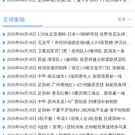
2026年04月18日 足协杯第2轮第2轮 宁夏平罗恒利 VS 杭州临平吴越 全场录像
足球集锦
更多 >>
2026年04月18日 U20女足亚洲杯-日本1-0朝鲜夺冠 佐野杏花头球制胜 朝鲜首次丢球
2026年04月18日 五连平！布伦特福德全场0换人0-0富勒姆 伊沃比伤退莱诺神扑
2026年04月18日 卫冕冠军开门黑！徐州队3-0泰州队 苗润东一条龙+双响 杨旭东破门
2026年04月18日 苏超-淮安队1-1扬州队 徐君何健点射梁皓然染红
2026年04月18日 何润东项羽助阵！宿迁2-0南京迎开门红 张桐瑞开场闪击+点射破门
2026年04月18日 中甲-南京城市1-3深圳青年人 加里塔两射一传
2026年04月18日 足协杯-广州蜀地红1-4兰州陇原竞技 孙薪凯角球直接破门
2026年04月18日 足协杯-青岛红狮1-0重庆两江瀚达，陈世豪一锤定音
2026年04月18日 中甲-苏州东吴1-0广西恒宸 刘继强补射制胜
2026年04月18日 足协杯-宁夏平罗恒利0-2杭州临平吴越 项宇恒制胜
2026年04月18日 6轮不败！申花3-1送铁人近4轮首败 拉唐双响+6轮7球 金顺凯破门
2026年04月18日 4连胜！英博2-1逆转河南 吕焯毅世界波绝杀马莱莱破门王上源建功