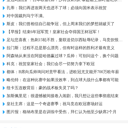
孔蒂：我们再进攻两天也进不了球；必须向国米表示祝贺
对中国裁判马宁不满。
斯皮：我们曾相信自己能争冠，但上周末我们的梦想就破灭了
【早报】结束6年冠军荒！皇家社会夺得国王杯冠军！
足坛悲喜夜：热刺15轮不胜，曼联送切尔西耻辱纪录，马竞饮恨决赛
拉门斯：过程不总是那么漂亮，但有时这样的胜利才最有意义
阿森纳从来没在阿提哈德赢过球？瓜帅：可别问这个，换个问题
科克：祝贺皇家社会；我们会尽一切努力拿下欧冠
都体：B席向瓜帅询问对意甲看法，进欧冠尤文能开700万欧年薪
略伦特：在这种比赛中如果没效率，到点球大战什么事都有可能
纽卡五连败背后：豪的战术板失灵了吗？
加斯佩里尼：很遗憾被间接卷入闹剧，我只想让这些事彻底结束
皇社主席：这是一个奇迹赛季；祝马竞在欧冠赛场好运
图片报：格纳布里是在训练中受伤，拜仁认为他至少缺席2个月