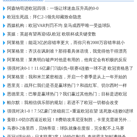
阿森纳苟进欧冠四强：一场让球迷血压升高的0-0
欧冠生死战：拜仁2-1领先却藏致命隐患
西媒机构：欧冠VAR判罚不均 皇马成西甲唯一受益球队
英媒：英超有望再迎6队欧冠 欧联杯成关键变数
阿莱格里：能花3亿的容错率更大，而你只有2000万容错率就小
阿莱格里：齐沃在讽刺谁？那得看具体语境，我觉得他干得漂亮
阿莱格里：莱奥明白嘘声对他是有用的，他肯定会有积极的反应
强强对决0-1！11.6亿豪门7战6负+联赛4连败一球不进 欧冠资格悬了
阿莱格里：我和米兰紧密相连，开启一个赛季是从上一年开始的
恩里克：战拜仁我们是否是赢球热门？和战红军、切尔西时一样
恩德里克：巴黎是赢球热门？我们赢过其他热门；目标是进欧冠
帕尔默：我相信俱乐部的规划；若进不了欧冠一切都会改变
强强对决1-0！7.5亿豪门坐稳前三+重返欧冠在望 送死敌4连败0进球
曼联1-0切尔西逼近欧冠！B费助攻库尼亚制胜，卡里克需谢另外二人
马赛0-2洛里昂，贝纳蒂亚：球队就像在度假，完全配不上马赛
亚冠4强出炉：日本联赛2席！沙特仅剩1队 泰超霸主加时遭绝杀出局