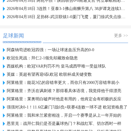
2026年04月18日 两轮不胜！陕西联合0-0南通支云 何立攀献精彩扑救科列夫破门无效
2026年04月18日 3连胜！亚泰3-1佛山南狮升第八 38岁谭龙连续3场破门+造乌龙
2026年04月18日 足协杯-武汉联镇1-0厦门飞鹭，厦门徐武失点徐智诚制
足球新闻
更多 >>
阿森纳苟进欧冠四强：一场让球迷血压升高的0-0
欧冠生死战：拜仁2-1领先却藏致命隐患
西媒机构：欧冠VAR判罚不均 皇马成西甲唯一受益球队
英媒：英超有望再迎6队欧冠 欧联杯成关键变数
阿莱格里：能花3亿的容错率更大，而你只有2000万容错率就小
阿莱格里：齐沃在讽刺谁？那得看具体语境，我觉得他干得漂亮
阿莱格里：莱奥明白嘘声对他是有用的，他肯定会有积极的反应
强强对决0-1！11.6亿豪门7战6负+联赛4连败一球不进 欧冠资格悬了
阿莱格里：我和米兰紧密相连，开启一个赛季是从上一年开始的
恩里克：战拜仁我们是否是赢球热门？和战红军、切尔西时一样