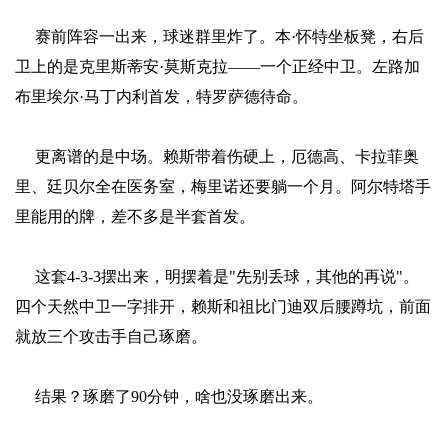
赛前阵容一出来，球迷群里炸了。本·怀特坐板凳，右后
卫上的是克里斯蒂安·莫斯克拉——一个正经中卫。左路加
布里埃尔·马丁内利首发，特罗萨德待命。
更离谱的是中场。赖斯带着伤硬上，厄德高、卡拉菲奥
里、廷贝尔全在医务室，梅里诺还要躺一个月。阿尔特塔手
里能用的牌，差不多是半套首发。
这套4-3-3摆出来，明摆着是"先别丢球，其他的再说"。
四个天然中卫一字排开，赖斯和祖比门迪双后腰蹲坑，前面
就放三个攻击手自己琢磨。
结果？琢磨了90分钟，啥也没琢磨出来。