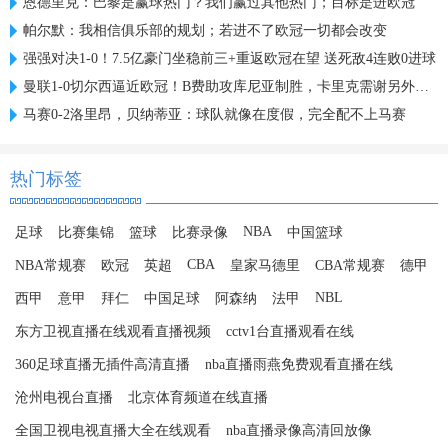
恩德里克：巴黎是赢球热门？我们赢过其他热门；目标是进欧冠
帕尔默：我相信俱乐部的规划；若进不了欧冠一切都会改变
强强对决1-0！7.5亿豪门坐稳前三+重返欧冠在望 送死敌4连败0进球
曼联1-0切尔西逼近欧冠！B费助攻库尼亚制胜，卡里克需谢另外二人
马赛0-2洛里昂，贝纳蒂亚：球队就像在度假，完全配不上马赛
热门标签
NBA
足球
比赛集锦
篮球
比赛录像
中国篮球
CBA
NBA常规赛
欧冠
英超
皇家马德里
CBA常规赛
德甲
NBL
西甲
意甲
拜仁
中国足球
阿森纳
法甲
东方卫视直播在线观看直播视频
cctv1台直播观看在线
360足球直播无插件高清直播
nba直播雨燕免费观看直播在线
沧州电视台直播
北京体育频道在线直播
全国卫视电视直播大全在线观看
nba直播录像高清回放像