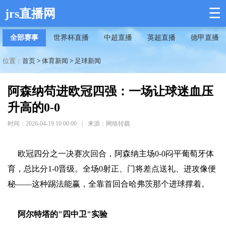
☰
jrs直播网
全部赛事
世界杯直播
中超直播
英超直播
德甲直播
位置：
首页
>
体育新闻
>
足球新闻
阿森纳苟进欧冠四强：一场让球迷血压
升高的0-0
时间：2026-04-19 10:00:00
|
来源：网络转载
欧冠四分之一决赛次回合，阿森纳主场0-0闷平葡萄牙体
育，总比分1-0晋级。全场0射正、门将差点送礼、进攻像便
秘——这种踢法能赢，全靠首回合哈弗茨那个进球撑着。
阿尔特塔的"四中卫"实验