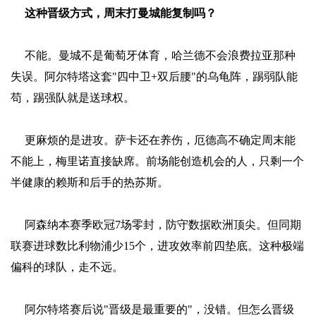
这种晋级方式，周末打曼城能复制吗？
不能。曼城不是葡萄牙体育，哈兰德不会浪费拉亚那种
失误。阿尔特塔这套"四中卫+双后腰"的乌龟阵，踢弱队能
苟，踢强队就是送球权。
更麻烦的是进攻。萨卡还在养伤，厄德高不确定周末能
不能上，梅里诺直接缺席。前场能创造机会的人，只剩一个
半健康的赖斯和后手的热苏斯。
阿森纳本赛季欧冠7场零封，防守数据欧洲顶尖。但同期
联赛进球数比利物浦少15个，进攻效率前四垫底。这种极端
偏科的球队，走不远。
阿尔特塔赛后说"晋级是最重要的"，没错。但怎么晋级