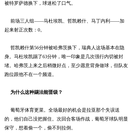
被特罗萨德换下，球迷松了口气。
前场三人组——马杜埃凯、哲凯赖什、马丁内利——加
起来射正次数：0。
哲凯赖什第56分钟被哈弗茨换下，瑞典人这场基本在隐
身。马杜埃凯踢了63分钟，唯一印象是几次强行内切被封
堵。哈弗茨上来之后稍微好点，至少愿意背身做球，但队友
跑位跟他不在一个频道。
为什么这种踢法能晋级？
葡萄牙体育更菜。全场最好的机会是拉亚那个失误送
的，他们自己没把握住。次回合客场作战，葡萄牙球队明显
保守，想着偷一个，偷不到拉倒。