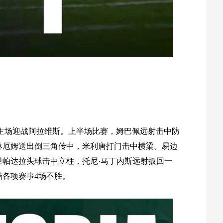
德里主场迎战阿拉维斯。上半场比赛，姆巴佩远射击中防
林厄姆送出倒三角传中，米利唐打门击中横梁。易边
帕达拉头球击中立柱，托尼·马丁内斯远射扳回一
结各项赛事4场不胜。