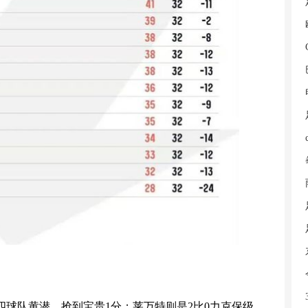
四球队黄潜，抢到宝贵1分；莱万特则是2比0力克保级