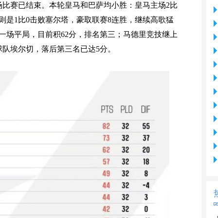
场比赛已结束。本轮皇马和巴萨均小胜：皇马主场2比
则是1比0击败塞尔塔，豪取联赛8连胜，继续高歌猛
一场平局，目前积62分，排名第三；马德里竞技继上
球队埃尔切，落后第三名已达5分。