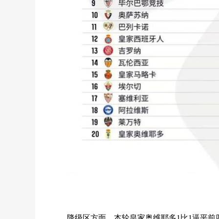
降级区方面，本轮皇家奥维耶多1比1逼平前