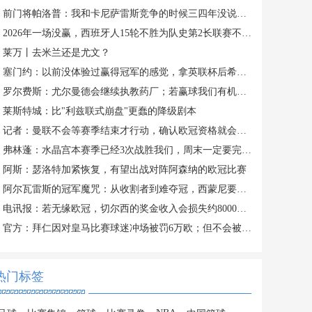
前门将帕洛普：我和卡尼萨雷斯竞争的时候三四年没说过话
2026年一场没赢，西班牙人15轮不胜为队史第2长联赛不胜纪录
莱万丨去米兰还是尤文？
塞门约：以前没体验过赢得冠军的感觉，拿英联杯后希望能持续
罗尔费斯：尤尔曼德会继续执教药厂；若赢球我们有机会进欧冠
莱斯特城：比"利兹联式崩盘"更蠢的降级剧本
记者：曼联不会等赛季结束才行动，确认欧冠资格就会推进选帅
弗林蓬：水晶宫本赛季已经3次战胜我们，周末一定要完成复仇
阿斯：瑟洛特加紧恢复，有望出战对阵阿森纳的欧冠比赛
阿尔瓦雷斯的冠军魔咒：从收割者到难夺冠，西蒙尼要怎么“拯救”
电讯报：若无缘欧冠，切尔西的奖金收入会损失约8000万英镑
官方：拜仁因对皇马比赛球迷冲场被罚6万欧；但不会被罚空场
热门标签