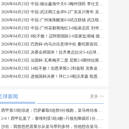
2026年04月23日 中冠-烟台鑫海中天0-3梅州强民 李仕文梅开二度
2026年04月23日 中冠-武汉两江金岸0-2广东吴川青年 吴智荣点射锁定胜局
2026年04月23日 中冠-广州海珠醒派0-0武汉联镇 武汉联镇得势不得分
2026年04月23日 中冠-广州花都蜀地红3-0临泉志匡 刘华端锁定胜局
2026年04月23日 8轮不败！迈阿密国际2-0皇家盐湖城 德保罗世界波 苏亚雷斯凌空斩
2026年04月23日 巴西杯-内马尔任意球中柱 桑托斯首回合0-0科里蒂巴
2026年04月23日 决赛会师国米！拉齐奥总比分5-4点球淘汰亚特兰大 莫塔四拒点球
2026年04月23日 法国杯-瓦希梅开二度 尼斯2-0斯特拉斯堡晋级决赛
2026年04月23日 14轮不败！伯恩茅斯2-2利兹联 克鲁皮破门拉扬破门朗斯塔夫绝平
2026年04月23日 进德国杯决赛！拜仁2-0勒沃库森 凯恩、迪亚斯破门穆西亚拉助攻
足球新闻
更多 >>
西甲第33轮综述：巴萨豪取8连胜9分领跑，皇马终结各项赛事4场不胜
2-0！西甲乱套了：塞维利亚5轮4败+只领先降级区1分，11队要保级
沙欣：我曾想把居莱尔从皇马带到多特，但他想在皇马踢出名堂