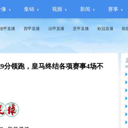
录像
集锦
视频
新闻
赛事
德甲直播
西甲直播
法甲直播
意甲直播
欧冠直播
欧
胜9分领跑，皇马终结各项赛事4场不