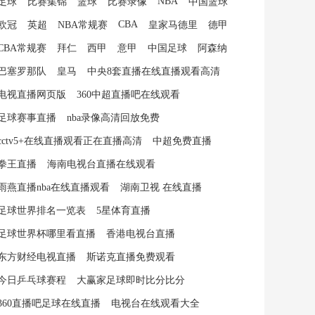
NBA
足球
比赛集锦
篮球
比赛录像
中国篮球
CBA
欧冠
英超
NBA常规赛
皇家马德里
德甲
CBA常规赛
拜仁
西甲
意甲
中国足球
阿森纳
巴塞罗那队
皇马
中央8套直播在线直播观看高清
电视直播网页版
360中超直播吧在线观看
足球赛事直播
nba录像高清回放免费
cctv5+在线直播观看正在直播高清
中超免费直播
拳王直播
海南电视台直播在线观看
雨燕直播nba在线直播观看
湖南卫视 在线直播
足球世界排名一览表
5星体育直播
足球世界杯哪里看直播
香港电视台直播
东方财经电视直播
斯诺克直播免费观看
今日乒乓球赛程
大赢家足球即时比分比分
360直播吧足球在线直播
电视台在线观看大全