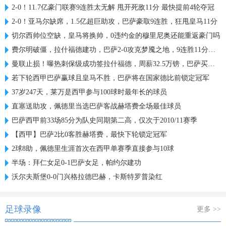
2-0！11.7亿豪门联赛9连胜太无解 甩开死敌11分 最快提前4轮夺冠
2-0！亚马尔缺席，1.5亿超巨助攻，巴萨豪取9连胜，狂甩皇马11分
切尔西帅位空缺，皇马将换帅，0违约金的穆里尼奥还能重返豪门吗
费尔明破僵，拉什福德建功，巴萨2-0攻克梦魇之地，9连胜11分领跑
曼联止损！曝热刺保级成功签拉什福德，周薪32.5万镑，巴萨买不起
若下轮西甲巴萨赢球且皇马不胜，巴萨将在国家德比前锁定冠军
37岁247天，莱万是西甲参与100球时最年长的球员
直塞送助攻，佩德里当选巴萨客战赫塔费全场最佳球员
巴萨西甲前33场85分为队史同期第二高，仅次于2010/11赛季
【西甲】巴萨2比0客胜赫塔费，最快下轮锁定冠军
2球8助，佩德里生涯首次在西甲单赛季直接参与10球
半场：拜仁女足0-1巴萨女足，帕约尔建功
沃尔夫斯堡0-0门兴格拉德巴赫，卡斯特罗普染红
足球录像
更多 >>