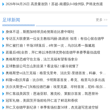
2026年04月26日 高质量攻防！苏超-南通队0-0徐州队 尹韩龙伤退
足球新闻
更多 >>
身体不适，斯图加特球员哈努斯在比赛中呕吐
专访五大联赛第一位女主教练玛丽-路易丝·埃塔：有信心留在德甲
拜仁被打崩！半场3球落后，4年第一次，乌尔比希一脸尴尬
若最后4轮全胜，拜仁将以净胜球优势创造德甲单赛季最佳战绩
奥格斯堡恐难守住主场，法兰克福有望客场拿分
足球数据公司怎么割韭菜？看这场2:1爆冷就懂了
奥格斯堡vs法兰克福：格雷戈里奇、法比安-里德首发，科赫、卡利穆恩多出战
科隆vs勒沃库森：比尔特、卡明斯基首发，希克、格里马尔多出战
沃尔夫斯堡vs门兴格拉德巴赫：埃里克森、岑特首发，尼科-埃尔维迪、奥诺拉出战
拜仁客战美因茨：恩迪亚耶、雅克松、莱默尔首发，凯恩替补
冠军礼物，美因茨开场前给拜仁送了鲜花和香槟
拜仁又创德甲新纪录！单季客场狂轰50球，杰克逊写意凌空斩