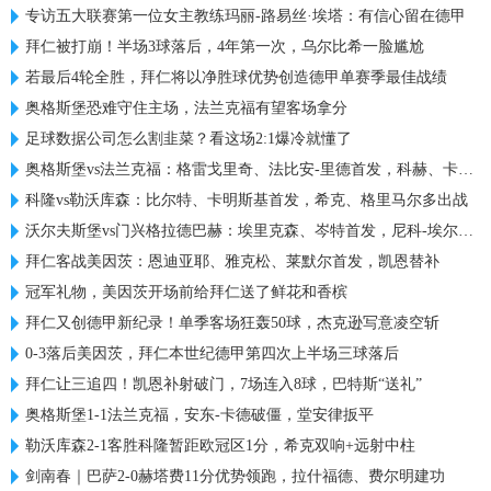
专访五大联赛第一位女主教练玛丽-路易丝·埃塔：有信心留在德甲
拜仁被打崩！半场3球落后，4年第一次，乌尔比希一脸尴尬
若最后4轮全胜，拜仁将以净胜球优势创造德甲单赛季最佳战绩
奥格斯堡恐难守住主场，法兰克福有望客场拿分
足球数据公司怎么割韭菜？看这场2:1爆冷就懂了
奥格斯堡vs法兰克福：格雷戈里奇、法比安-里德首发，科赫、卡利穆恩多出战
科隆vs勒沃库森：比尔特、卡明斯基首发，希克、格里马尔多出战
沃尔夫斯堡vs门兴格拉德巴赫：埃里克森、岑特首发，尼科-埃尔维迪、奥诺拉出战
拜仁客战美因茨：恩迪亚耶、雅克松、莱默尔首发，凯恩替补
冠军礼物，美因茨开场前给拜仁送了鲜花和香槟
拜仁又创德甲新纪录！单季客场狂轰50球，杰克逊写意凌空斩
0-3落后美因茨，拜仁本世纪德甲第四次上半场三球落后
拜仁让三追四！凯恩补射破门，7场连入8球，巴特斯“送礼”
奥格斯堡1-1法兰克福，安东-卡德破僵，堂安律扳平
勒沃库森2-1客胜科隆暂距欧冠区1分，希克双响+远射中柱
剑南春｜巴萨2-0赫塔费11分优势领跑，拉什福德、费尔明建功