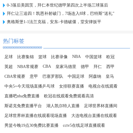
0-3落后美因茨，拜仁本世纪德甲第四次上半场三球落后
拜仁让三追四！凯恩补射破门，7场连入8球，巴特斯“送礼”
奥格斯堡1-1法兰克福，安东-卡德破僵，堂安律扳平
热门标签
NBA
足球
比赛集锦
篮球
比赛录像
中国篮球
欧冠
CBA
英超
NBA常规赛
皇家马德里
德甲
拜仁
西甲
CBA常规赛
意甲
巴塞罗那队
中国足球
阿森纳
皇马
中央5+今天现场直播乒乓球
女排联赛直播
电视台在线观看
直播吧nba免费直播
欧冠在线观看免费观看高清
斯诺克免费直播平台
湖人凯尔特人直播
足球世界杯直播间
足球世界杯直播在线观看现场直播
大连电视台直播在线观看
男篮今晚19点30免费比赛直播
cctv5在线足球直播观看