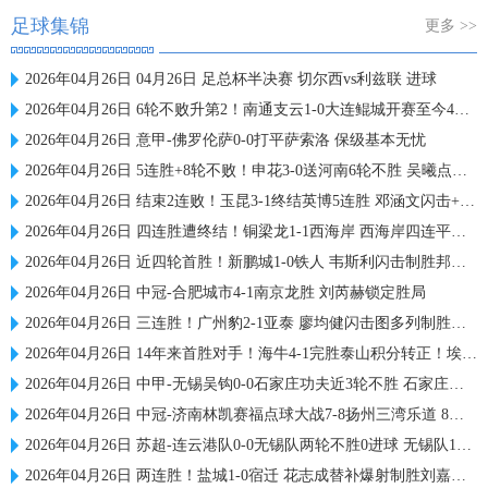
足球集锦
更多 >>
2026年04月26日 04月26日 足总杯半决赛 切尔西vs利兹联 进球
2026年04月26日 6轮不败升第2！南通支云1-0大连鲲城开赛至今4胜2平 安屹斐制胜
2026年04月26日 意甲-佛罗伦萨0-0打平萨索洛 保级基本无忧
2026年04月26日 5连胜+8轮不败！申花3-0送河南6轮不胜 吴曦点射陈晋一盖伊破门
2026年04月26日 结束2连败！玉昆3-1终结英博5连胜 邓涵文闪击+伤退奥斯卡双响
2026年04月26日 四连胜遭终结！铜梁龙1-1西海岸 西海岸四连平，阿齐兹杜月徵破门
2026年04月26日 近四轮首胜！新鹏城1-0铁人 韦斯利闪击制胜邦本宜裕进球被吹
2026年04月26日 中冠-合肥城市4-1南京龙胜 刘芮赫锁定胜局
2026年04月26日 三连胜！广州豹2-1亚泰 廖均健闪击图多列制胜广州豹继续领跑中甲
2026年04月26日 14年来首胜对手！海牛4-1完胜泰山积分转正！埃朱马梅萨乌迪破门
2026年04月26日 中甲-无锡吴钩0-0石家庄功夫近3轮不胜 石家庄功夫止3连败
2026年04月26日 中冠-济南林凯赛福点球大战7-8扬州三湾乐道 8轮点球决胜
2026年04月26日 苏超-连云港队0-0无锡队两轮不胜0进球 无锡队15脚打门未能破门
2026年04月26日 两连胜！盐城1-0宿迁 花志成替补爆射制胜刘嘉伟脚后跟助攻