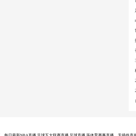
每日最新NBA直播,足球五大联赛直播,足球直播,等体育赛事直播，无插件直