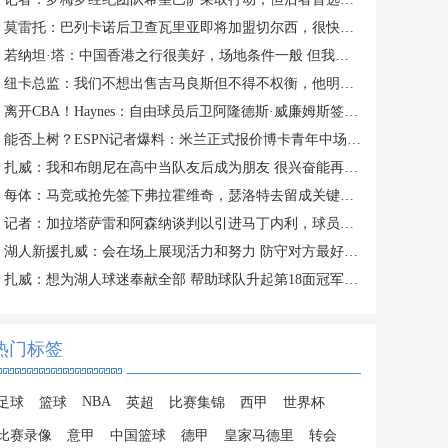
莫雷托：巴列卡诺后卫查瓦里亚即将加盟切尔西，很快就会官方宣布
若纳坦·塔：中国香港之行很美好，场地条件一般 但我们踢得不错
纽卡总监：我们不想出售吉马良斯但不得不权衡，他明确说出了意愿
离开CBA！Haynes：自由球员后卫阿隆德斯·威廉姆斯签约奇才
能否上树？ESPN记者爆料：米兰正式报价博卡青年中场帕雷德斯
扎威：我和布朗尼在高中当队友后成为朋友 很兴奋能再次并肩作战
每体：马竞或抢先签下弗拉霍维奇，瑟洛特去留成关键变量
记者：加拉塔萨雷和阿森纳谈判以引进马丁内利，球员合同明夏到期
湖人新援扎威：会在场上展现活力和努力 防守对方最好的球员
扎威：想为湖人球迷奉献全部 帮助球队升起第18面冠军旗帜
热门标签
NBA
足球
篮球
英超
比赛集锦
西甲
世界杯
比赛录像
意甲
中国篮球
德甲
皇家马德里
转会