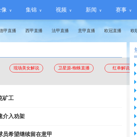
录像
集锦
视频
新闻
赛事
德甲直播
西甲直播
法甲直播
意甲直播
欧冠直播
欧
现场美女解说
卫星源-蜘蛛直播
红单解说
克矿工
速介入劝架
球员希望继续留在意甲