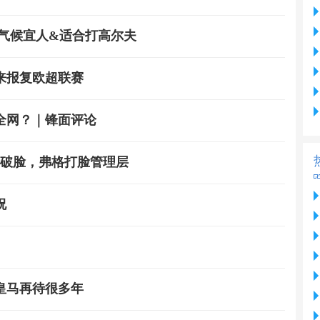
气候宜人&适合打高尔夫
来报复欧超联赛
全网？｜锋面评论
撕破脸，弗格打脸管理层
祝
皇马再待很多年