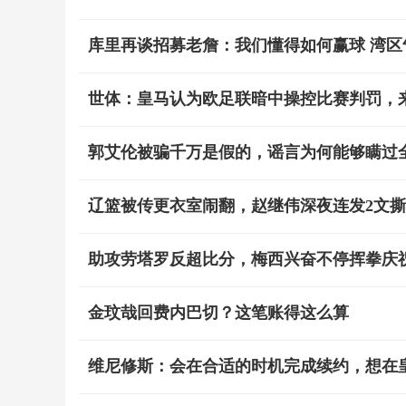
库里再谈招募老詹：我们懂得如何赢球 湾区
世体：皇马认为欧足联暗中操控比赛判罚，
郭艾伦被骗千万是假的，谣言为何能够瞒过
辽篮被传更衣室闹翻，赵继伟深夜连发2文
助攻劳塔罗反超比分，梅西兴奋不停挥拳庆
金玟哉回费内巴切？这笔账得这么算
维尼修斯：会在合适的时机完成续约，想在