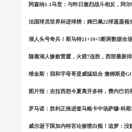
阿森纳1-1马竞：与昨日激烈战斗相反，阿
法国球员世界杯进球榜：姆巴佩22球遥遥领
湖人头号奇兵！斯马特21+10+5断两数据全
随着湖人惨败雷霆，火箭7连胜，西部最新排
维金斯：我和字母哥是威猛组合 詹姆斯是G
图片报：吉拉西想今夏离开多特，费内巴切
罗马诺：胜利正推进签马略卡中场萨穆·科斯
威尔逊下限加内特言论被喷白痴！追梦：没贬