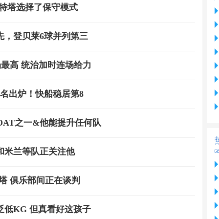
尔特塔选择了保守模式
先，登贝莱6球并列第三
场最高 统治加时连场给力
名出炉！快船稳居第8
OAT之一&他能提升任何队
和米兰等队正关注他
塔 俱乐部间正在谈判
低KG 但真看好这孩子