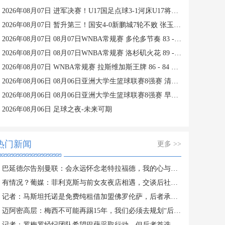
2026年08月07日 进军决赛！U17国足点球3-1河床U17将战阿森纳 江宇涵替补两扑点
2026年08月07日 暂升第三！国安4-0新鹏城7轮不败 张玉宁传射达万双响法比奥破门
2026年08月07日 08月07日WNBA常规赛 多伦多节奏 83 - 97 波特兰火焰 集锦
2026年08月07日 08月07日WNBA常规赛 洛杉矶火花 89 - 82 明尼苏达山猫 全场集锦
2026年08月07日 WNBA常规赛 拉斯维加斯王牌 86 - 84 印第安纳狂热 全场集锦
2026年08月06日 08月06日亚洲大学生篮球联赛8强赛 清华大学 85 - 81 菲律宾大学 集锦
2026年08月06日 08月06日亚洲大学生篮球联赛8强赛 早稻田大学 78 - 71 高丽大学 集锦
2026年08月06日 足球之夜-未来可期
热门新闻
更多 >>
巴延德尔告别曼联：会永远怀念老特拉福德，我的心与你们同在
有情况？葡媒：菲利克斯与前女友夜店相遇，交谈后社媒再次互关
记者：马斯坦托诺是免费纯租借加盟佛罗伦萨，后者承担全额薪水
迈阿密高层：梅西不可能再踢15年，我们必须去规划“后梅西时代”
记者：罗梅罗经纪团队希望巴萨采取行动，但后者首选引进罗德里