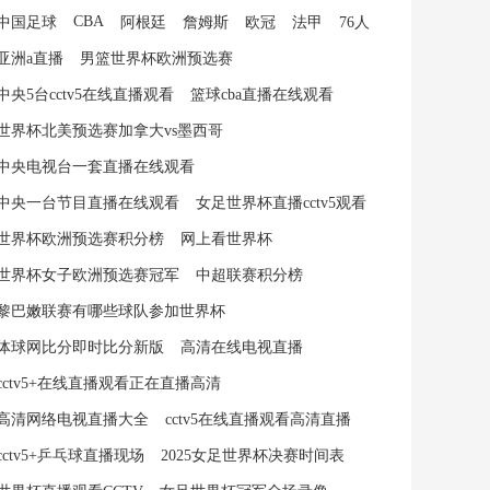
CBA
中国足球
阿根廷
詹姆斯
欧冠
法甲
76人
亚洲a直播
男篮世界杯欧洲预选赛
中央5台cctv5在线直播观看
篮球cba直播在线观看
世界杯北美预选赛加拿大vs墨西哥
中央电视台一套直播在线观看
中央一台节目直播在线观看
女足世界杯直播cctv5观看
世界杯欧洲预选赛积分榜
网上看世界杯
世界杯女子欧洲预选赛冠军
中超联赛积分榜
黎巴嫩联赛有哪些球队参加世界杯
体球网比分即时比分新版
高清在线电视直播
cctv5+在线直播观看正在直播高清
高清网络电视直播大全
cctv5在线直播观看高清直播
cctv5+乒乓球直播现场
2025女足世界杯决赛时间表