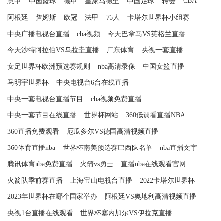
CBA
意甲
中国篮球
德甲
皇家马德里
中国足球
转会
阿根廷
詹姆斯
欧冠
法甲
76人
卡塔尔世界杯小组赛
中央广播电视台直播
cba视频
今天巴拿马VS英格兰直播
今天沙特阿拉伯VS乌拉圭直播
广东体育
央视一套直播
女足世界杯欧洲预选赛规则
nba高清录像
中国女篮直播
马明宇世界杯
中央电视台6台在线直播
中央一套电视台直播节目
cba视频免费直播
中央一套节目在线直播
世界杯网站
360低调看直播NBA
360直播免费观看
厄瓜多尔VS德国高清视频直播
360体育直播nba
世界杯南美预选赛巴西队名单
nba直播文字
腾讯体育nba免费直播
火箭vs勇士
直播nba在线观看官网
火箭队季前赛直播
上海宝山电视台直播
2022卡塔尔世界杯
2023年世界杯在哪个国家举办
阿根廷VS奥地利高清视频直播
央视1台直播在线观看
世界杯塞内加尔VS伊拉克直播