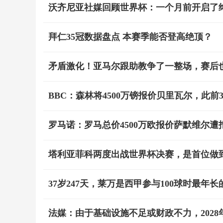
沃齐尼亚社媒回顾世界杯：一个月前开启了
拜仁35冠数据盘点 本赛季能否登高绝顶？
矛盾激化！亚马尔跟助教争了一整场，赛后
BBC：森林将4500万镑报价贝里瓦尔，此前
罗马诺：罗马总价4500万欧报价萨默维尔遭
塔利亚菲科两度出战世界杯决赛，是首位做
37岁247天，莱万是西甲参与100球时最年长
法媒：由于基础设施不足或财政不力，202