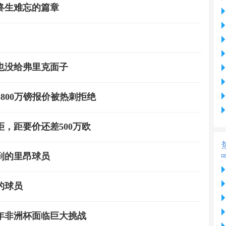
终生难忘的篇章
也没给弗里克面子
3800万镑报价被热刺拒绝
拒，距要价还差500万欧
到的里昂球员
的球员
8年非洲杯面临巨大挑战