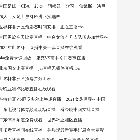
CBA
中国足球
转会
阿根廷
欧冠
詹姆斯
法甲
76人
女足世界杯欧洲区预选赛
世界杯非洲区预选赛时间安排
正在直播cba
中国男篮今天比赛直播
中台女篮有几支队伍参加世界杯
2024年世界杯
直播中央一套直播在线观看
nba免费录像回放
捷克VS南非今日赛事直播
北京国安比赛直播
jrs直播无插件直播nba
世界杯非洲区预选赛分组表
今晚亚洲杯比赛直播在线观看
科特迪瓦VS厄瓜多尔上半场直播
2021女足世界杯中国
广东电视台体育频道现场直播
看今晚中国女排直播
广东体育频道免费观看
世界杯亚洲区直播
开拓者直播间在线直播
乒乓球最新赛事消息今天赛程