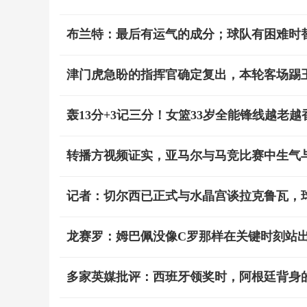
布兰特：最后有运气的成分；球队有困难时
津门虎急盼的指挥官确定复出，本轮客场踢
轰13分+3记三分！女篮33岁全能锋线越老
转播方视频证实，亚马尔与马竞比赛中生气
记者：切尔西已正式与水晶宫谈拉克鲁瓦，球
龙赛罗：姆巴佩没像C罗那样在关键时刻站
多家英媒批评：西班牙领奖时，阿根廷背身