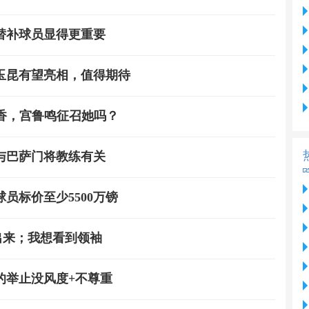
替补球员显得更重要
玉昆有望亮相，值得期待
越香，宫鲁鸣征召她吗？
与巴萨门将教练有关
员标价至少5500万镑
出来；我想看到领袖
的举止没风度+不尊重