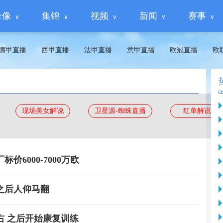
录像
集锦
视频
新闻
赛事
德甲直播
西甲直播
法甲直播
意甲直播
欧冠直播
欧
现场美女解说
卫星源-蜘蛛直播
红单解说
6000-7000万欧
之后人仰马翻
右 之后开始康复训练