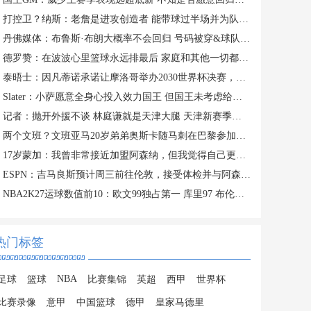
打控卫？纳斯：老詹是进攻创造者 能带球过半场并为队友创造机会
丹佛媒体：布鲁斯·布朗大概率不会回归 号码被穿&球队总薪资过高
德罗赞：在波波心里篮球永远排最后 家庭和其他一切都在篮球之前
泰晤士：因凡蒂诺承诺让摩洛哥举办2030世界杯决赛，以换取支持
Slater：小萨愿意全身心投入效力国王 但国王未考虑给他提供新约
记者：抛开外援不谈 林庭谦就是天津大腿 天津新赛季有点难
两个文班？文班亚马20岁弟弟奥斯卡随马刺在巴黎参加训练
17岁蒙加：我曾非常接近加盟阿森纳，但我觉得自己更适合曼城
ESPN：吉马良斯预计周三前往伦敦，接受体检并与阿森纳签约
NBA2K27运球数值前10：欧文99独占第一 库里97 布伦森&SGA96
热门标签
NBA
足球
篮球
比赛集锦
英超
西甲
世界杯
比赛录像
意甲
中国篮球
德甲
皇家马德里