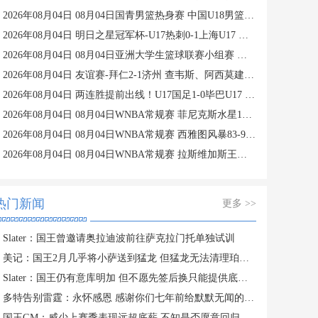
2026年08月04日 08月04日国青男篮热身赛 中国U18男篮 94 - 85 加拿大大卫·安篮球学院 集锦
2026年08月04日 明日之星冠军杯-U17热刺0-1上海U17 李文博制胜球
2026年08月04日 08月04日亚洲大学生篮球联赛小组赛 早稻田大学 71 - 86 清华大学 集锦
2026年08月04日 友谊赛-拜仁2-1济州 查韦斯、阿西莫建功马特乌斯彩虹过人送助攻
2026年08月04日 两连胜提前出线！U17国足1-0毕巴U17 程晟涵连场破门赵松源中楣
2026年08月04日 08月04日WNBA常规赛 菲尼克斯水星106-101芝加哥天空 全场集锦
2026年08月04日 08月04日WNBA常规赛 西雅图风暴83-95纽约自由人 全场集锦
2026年08月04日 08月04日WNBA常规赛 拉斯维加斯王牌109-87亚特兰大梦想 全场集锦
热门新闻
更多 >>
Slater：国王曾邀请奥拉迪波前往萨克拉门托单独试训
美记：国王2月几乎将小萨送到猛龙 但猛龙无法清理珀尔特尔而告吹
Slater：国王仍有意库明加 但不愿先签后换只能提供底薪 谈判停滞
多特告别雷霆：永怀感恩 感谢你们七年前给默默无闻的我一次机会
国王GM：威少上赛季表现远超底薪 不知是否愿意回归扮演更小角色