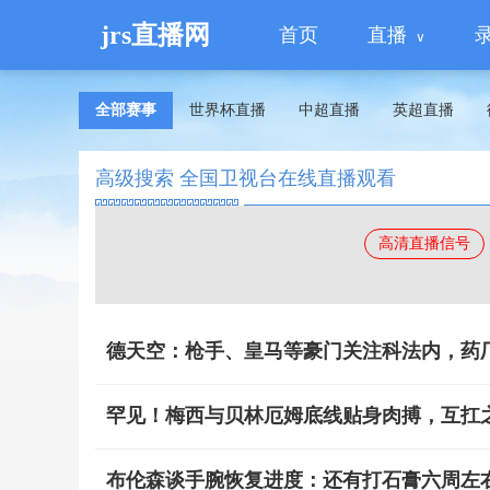
jrs直播网
首页
直播
全部赛事
世界杯直播
中超直播
英超直播
高级搜索 全国卫视台在线直播观看
高清直播信号
德天空：枪手、皇马等豪门关注科法内，药厂标价
罕见！梅西与贝林厄姆底线贴身肉搏，互扛
布伦森谈手腕恢复进度：还有打石膏六周左