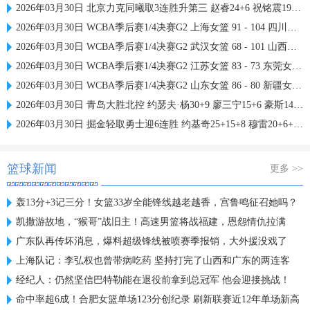
2026年03月30日 北京力克同曦取3连胜升第三 赵睿24+6 祝铭震19分 郭昊文缺阵
2026年03月30日 WCBA季后赛1/4决赛G2 上海女篮 91 - 104 四川女篮 全场集锦
2026年03月30日 WCBA季后赛1/4决赛G2 武汉女篮 68 - 101 山西女篮 全场集锦
2026年03月30日 WCBA季后赛1/4决赛G2 江苏女篮 83 - 73 东莞女篮 全场集锦
2026年03月30日 WCBA季后赛1/4决赛G2 山东女篮 86 - 80 新疆女篮 全场集锦
2026年03月30日 青岛大胜北控 约瑟夫·杨30+9 廖三宁15+6 豪斯14中1
2026年03月30日 掘金轻取勇士迎6连胜 约基奇25+15+8 穆雷20+6+7 波津23分
篮球新闻
更多 >>
轰13分+3记三分！女篮33岁全能锋线越老越香，宫鲁鸣征召她吗？
凯撒游故地，“猴哥”战旧主！高速男篮将战福建，恩怨情仇拉满
广东队再传坏消息，爆料超级锋线被喷赛季报销，大外援没戏了
上海队记：李弘权也曾带病吃药 坚持打完了山西和广东的两连客
经纪人：仍然坚信巴特勒能在退役前拿到总冠军 他会迎接挑战！
命中率超6成！合肥女篮单场123分创纪录 刷新联赛近12年单场新高