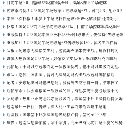
目前半场0-0！越南U23此前4战全胜，3场比赛上半场进球
控球率占优！U23国足半场数据：控球率超6成，射门4-3，射正0-2
本届26次扑救！李昊上半场飞扑任意球+出击化解险情 还造对手一黄
反常！国足U23前四场平均控球率37%，目前半场控球率高达64%
继续保持！U23国足本届亚洲杯435分钟1球未丢，仍保持0失球纪录
继续加油！U23国足半场控球超6成传球数多130，多名主力在替补席
队报：阿隆索无法接受失利，游说姆巴佩带伤出战，建议打封闭被拒
媒体人热议国足U23半场：好像换了支队伍，争取吃巧克力味巧克力
孔帕尼：不能以夺冠来判定一位教练优秀，也不能以降级判定他糟糕
跟队：恩佐回归训练，暂时无法确定能否出战欧冠对阵帕福斯
记者：安东尼奥可能也没想到，派替补去防守拼一拼，结果攻了半场
斯帕莱蒂：我会送穆帅一瓶收藏的酒，有他参与比赛必须做不同准备
罗马诺：热那亚正与谢菲尔德联谈判，希望签下后卫泽特斯特罗姆
越南最后一攻往回传球，澳大利亚主裁判果断吹响中场哨
斯基拉：国米签下16岁法国边锋马格卢特，签约至2028年
詹俊：越南队想赢怕输，缩手缩脚，完全没有此前四场比赛的气势