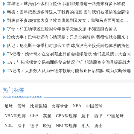
霍华德：球员们不该相互贬低 我们都知道这一路走来有多不容易
韦德：当年把奥运铜牌送人了我真的很蠢 当时我们被灌输唯金牌论
到底参不参加扣篮大赛？埃奇库姆刚又发文：我和马克西可能会参加
字母：和主场球迷互嘘因今年很享受当反派 不知道能否留队
没啥大事！巴特勒还有心情玩梗：只是全身酸痛 我很快就会回来！
队记：尼克斯不像季初时那么团结 球员没完全接受面包体系的角色
TA记者：预计奇才在交易截止日前会继续活跃 他们愿意接手大合同
TA：与拓荒猛龙交易都面临复杂情况 他们想清薪资空间且提高战力
TA记者：大多数人认为米德尔顿最可能截止日后留队 成为买断候选
热门标签
NBA
足球
篮球
比赛集锦
比赛录像
中国篮球
CBA
NBA常规赛
英超
CBA常规赛
意甲
西甲
中国足球
NBL
法甲
德甲
欧冠
NBL常规赛
湖人
勇士