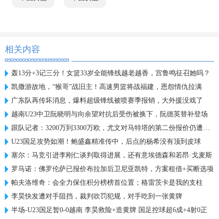
相关内容
轰13分+3记三分！女篮33岁全能锋线越老越香，宫鲁鸣征召她吗？
凯撒游故地，“猴哥”战旧主！高速男篮将战福建，恩怨情仇拉满
广东队再传坏消息，爆料超级锋线被喷赛季报销，大外援没戏了
越南U23中卫阮晓明与向余望对抗后受伤被换下，阮德英替补登场
跟队记者：3200万到3300万欧，尤文对马特塔的第二份报价仍遭拒绝
U23国足攻势如潮！鲍盛鑫精准传中，后点的杨希没有顶到皮球
塞尔：马竞引进李刚仁谈判取得进展，还有意埃德森和若昂·戈麦斯
罗马诺：佛罗伦萨已报价布拉加后卫尼亚凯特，方案租借+买断选项
帕夫洛维奇：会全力保住积分榜榜首位置；格雷茨卡是我的支柱
李昊快发遭对手阻挡，裁判吹罚犯规，对手吃到一张黄牌
半场-U23国足暂0-0越南 李昊救险+造黄牌 国足控球超6成+4射0正