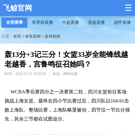
☰
飞鲸官网
全部赛事
世界杯直播
中超直播
英超直播
德甲直播
位置：
首页
>
体育新闻
>
篮球新闻
轰13分+3记三分！女篮33岁全能锋线越
老越香，宫鲁鸣征召她吗？
时间：2026-03-31 18:00:00
|
来源：网络转载
WCBA季后赛四分之一决赛第二轮，四川女篮前往客场
挑战上海女篮。最终在四小节比赛过后，四川队以104-91击
败上海队。整场比赛，上海队略显被动，四节仅一节比分领
先，其余三节都在试图追分。