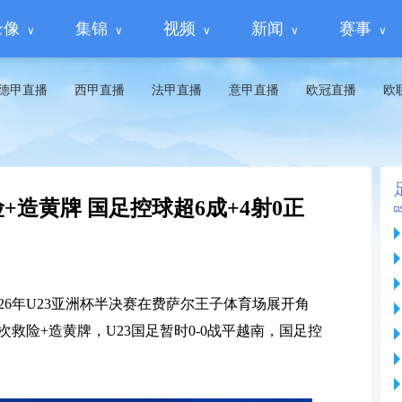
录像
集锦
视频
新闻
赛事
德甲直播
西甲直播
法甲直播
意甲直播
欧冠直播
欧
险+造黄牌 国足控球超6成+4射0正
，2026年U23亚洲杯半决赛在费萨尔王子体育场展开角
次救险+造黄牌，U23国足暂时0-0战平越南，国足控