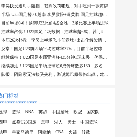
李昊快发遭对手阻挡，裁判吹罚犯规，对手吃到一张黄牌
半场-U23国足暂0-0越南 李昊救险+造黄牌 国足控球超6成+4射0正
目前半场0-0！越南U23此前4战全胜，3场比赛上半场进球
控球率占优！U23国足半场数据：控球率超6成，射门4-3，射正0-2
本届26次扑救！李昊上半场飞扑任意球+出击化解险情 还造对手一黄
反常！国足U23前四场平均控球率37%，目前半场控球率高达64%
继续保持！U23国足本届亚洲杯435分钟1球未丢，仍保持0失球纪录
继续加油！U23国足半场控球超6成传球数多130，多名主力在替补席
队报：阿隆索无法接受失利，游说姆巴佩带伤出战，建议打封闭被拒
热门标签
NBA
足球
篮球
英超
中国足球
欧冠
国家队
西甲
点赞U23国足
意甲
湖人
勇士
中国篮球
CBA
法甲
皇家马德里
阿森纳
火箭
转载