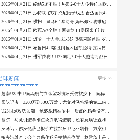
2026年01月21日 终结5场不胜！热刺2-0十人多特位居欧冠第四 罗梅罗、索兰克破门
2026年01月21日 沙特联-伊万·托尼帽子戏法 吉达国民4-1赛哈特海湾
2026年01月21日 横扫！皇马6-1摩纳哥 姆巴佩双响维尼修斯造4球 阿韦洛亚欧冠首胜
2026年01月21日 欧冠7战全胜！阿森纳3-1送国米3连败 热苏斯双响约克雷斯世界波
2026年01月21日 爆冷！十人曼城1-3送博德闪耀首胜 罗德里染红曼城各赛事两连败
2026年01月21日 布鲁日4-1客胜阿拉木图凯拉特 瓦纳肯1传1射 弗曼特、梅切勒破门
2026年01月21日 进军决赛！U23国足3-0十人越南将战日本 彭啸向余望王钰栋破门
足球新闻
更多 >>
越南U23中卫阮晓明与向余望对抗后受伤被换下，阮德英替补登场
跟队记者：3200万到3300万欧，尤文对马特塔的第二份报价仍遭拒绝
U23国足攻势如潮！鲍盛鑫精准传中，后点的杨希没有顶到皮球
塞尔：马竞引进李刚仁谈判取得进展，还有意埃德森和若昂·戈麦斯
罗马诺：佛罗伦萨已报价布拉加后卫尼亚凯特，方案租借+买断选项
帕夫洛维奇：会全力保住积分榜榜首位置；格雷茨卡是我的支柱