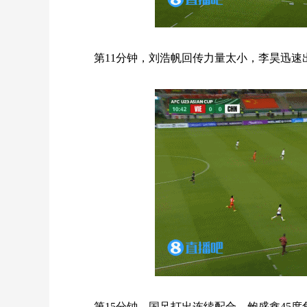
第11分钟，刘浩帆回传力量太小，李昊迅速
第15分钟，国足打出连续配合，鲍盛鑫45