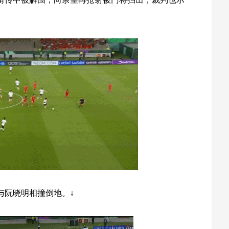
与阮晓明相撞倒地。↓