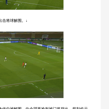
出击将球解围。↓
度角传中被解围，向余望再抢射被门将挡出，裁判也示