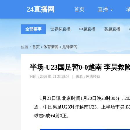
24直播网
首页
直播
全部赛事
世界杯直播
中超直播
英超直播
位置：
首页
>
体育新闻
>
足球新闻
半场-U23国足暂0-0越南 李昊救
时间：2026-01-21 23:28:57
|
来源：网络转载
1月21日讯 北京时间1月20日晚23时30分
逐，中国男足U23对阵越南U23。上半场李昊多
球超6成+4射0正。