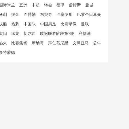
国际米兰
五洲
中超
转会
德甲
詹姆斯
曼城
马刺
掘金
巴特勒
东契奇
巴塞罗那
巴黎圣日耳曼
快船
热刺
中国队
中国男足
比赛录像
曼联
太阳
猛龙
切尔西
欧冠联赛阶段第7轮
利物浦
热火
比赛集锦
摩纳哥
拜仁慕尼黑
文班亚马
公牛
多特蒙德