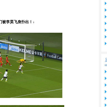
门被李昊飞身扑出！↓