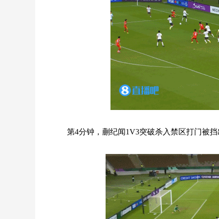
第4分钟，蒯纪闻1V3突破杀入禁区打门被挡