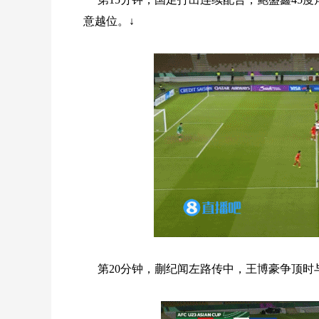
意越位。↓
第20分钟，蒯纪闻左路传中，王博豪争顶时