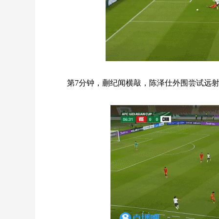
第7分钟，蒯纪闻横敲，陈泽仕外围尝试远射