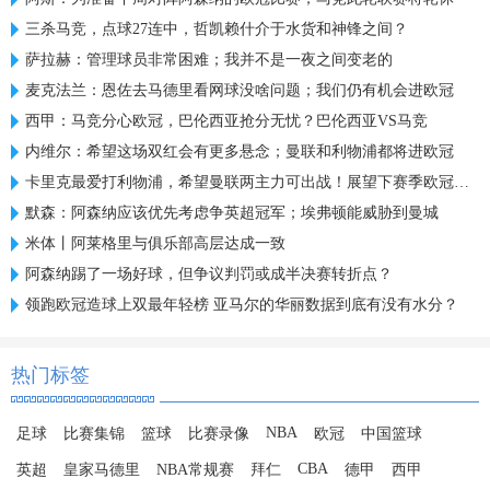
三杀马竞，点球27连中，哲凯赖什介于水货和神锋之间？
萨拉赫：管理球员非常困难；我并不是一夜之间变老的
麦克法兰：恩佐去马德里看网球没啥问题；我们仍有机会进欧冠
西甲：马竞分心欧冠，巴伦西亚抢分无忧？巴伦西亚VS马竞
内维尔：希望这场双红会有更多悬念；曼联和利物浦都将进欧冠
卡里克最爱打利物浦，希望曼联两主力可出战！展望下赛季欧冠前景
默森：阿森纳应该优先考虑争英超冠军；埃弗顿能威胁到曼城
米体丨阿莱格里与俱乐部高层达成一致
阿森纳踢了一场好球，但争议判罚或成半决赛转折点？
领跑欧冠造球上双最年轻榜 亚马尔的华丽数据到底有没有水分？
热门标签
NBA
足球
比赛集锦
篮球
比赛录像
欧冠
中国篮球
CBA
英超
皇家马德里
NBA常规赛
拜仁
德甲
西甲