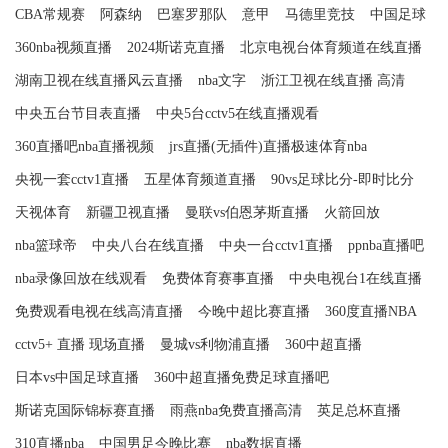
CBA常规赛
阿森纳
巴塞罗那队
意甲
马德里竞技
中国足球
360nba视频直播
2024斯诺克直播
北京电视台体育频道在线直播
湖南卫视在线直播风云直播
nba文字
浙江卫视在线直播 高清
中央五台节目表直播
中央5台cctv5在线直播观看
360直播吧nba直播视频
jrs直播(无插件)直播极速体育nba
央视一套cctv1直播
五星体育频道直播
90vs足球比分-即时比分
天视体育
新疆卫视直播
曼联vs伯恩茅斯直播
火箭回放
nba篮球帝
中央八台在线直播
中央一台cctv1直播
ppnba直播吧
nba录像回放在线观看
免费体育赛事直播
中央电视台1在线直播
免费观看电视在线高清直播
今晚中超比赛直播
360度直播NBA
cctv5+ 直播 现场直播
曼城vs利物浦直播
360中超直播
日本vs中国足球直播
360中超直播免费足球直播吧
斯诺克国际锦标赛直播
雨燕nba免费直播高清
英足总杯直播
310直播nba
中国男足今晚比赛
nba数据直播