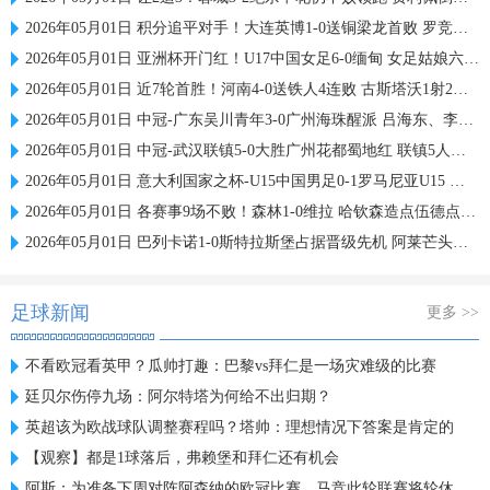
2026年05月01日 积分追平对手！大连英博1-0送铜梁龙首败 罗竞制胜迪马塔进球被吹
2026年05月01日 亚洲杯开门红！U17中国女足6-0缅甸 女足姑娘六人进球缅甸0射门
2026年05月01日 近7轮首胜！河南4-0送铁人4连败 古斯塔沃1射2传纳萨里奥凌空斩
2026年05月01日 中冠-广东吴川青年3-0广州海珠醒派 吕海东、李营健破门
2026年05月01日 中冠-武汉联镇5-0大胜广州花都蜀地红 联镇5人破门
2026年05月01日 意大利国家之杯-U15中国男足0-1罗马尼亚U15 国少最终排名第8
2026年05月01日 各赛事9场不败！森林1-0维拉 哈钦森造点伍德点射沃特金斯失良机
2026年05月01日 巴列卡诺1-0斯特拉斯堡占据晋级先机 阿莱芒头球制胜
足球新闻
更多 >>
不看欧冠看英甲？瓜帅打趣：巴黎vs拜仁是一场灾难级的比赛
廷贝尔伤停九场：阿尔特塔为何给不出归期？
英超该为欧战球队调整赛程吗？塔帅：理想情况下答案是肯定的
【观察】都是1球落后，弗赖堡和拜仁还有机会
阿斯：为准备下周对阵阿森纳的欧冠比赛，马竞此轮联赛将轮休