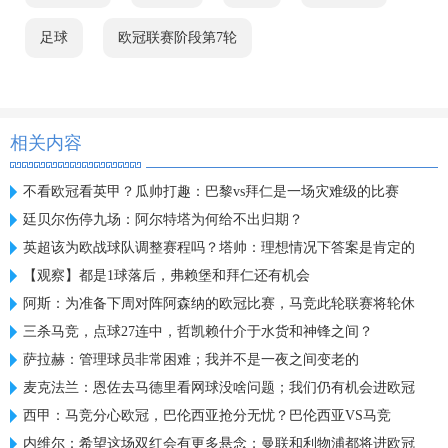
足球
欧冠联赛阶段第7轮
相关内容
不看欧冠看英甲？瓜帅打趣：巴黎vs拜仁是一场灾难级的比赛
廷贝尔伤停九场：阿尔特塔为何给不出归期？
英超该为欧战球队调整赛程吗？塔帅：理想情况下答案是肯定的
【观察】都是1球落后，弗赖堡和拜仁还有机会
阿斯：为准备下周对阵阿森纳的欧冠比赛，马竞此轮联赛将轮休
三杀马竞，点球27连中，哲凯赖什介于水货和神锋之间？
萨拉赫：管理球员非常困难；我并不是一夜之间变老的
麦克法兰：恩佐去马德里看网球没啥问题；我们仍有机会进欧冠
西甲：马竞分心欧冠，巴伦西亚抢分无忧？巴伦西亚VS马竞
内维尔：希望这场双红会有更多悬念；曼联和利物浦都将进欧冠