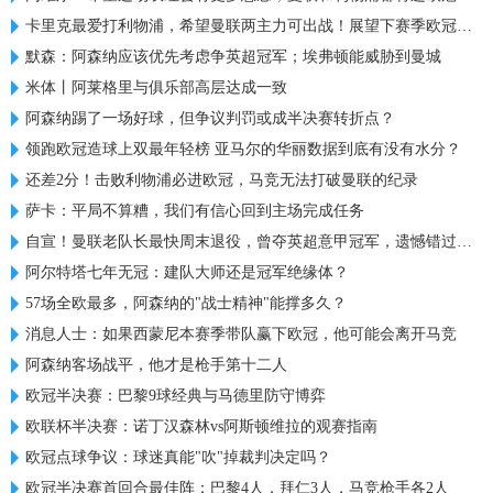
卡里克最爱打利物浦，希望曼联两主力可出战！展望下赛季欧冠前景
默森：阿森纳应该优先考虑争英超冠军；埃弗顿能威胁到曼城
米体丨阿莱格里与俱乐部高层达成一致
阿森纳踢了一场好球，但争议判罚或成半决赛转折点？
领跑欧冠造球上双最年轻榜 亚马尔的华丽数据到底有没有水分？
还差2分！击败利物浦必进欧冠，马竞无法打破曼联的纪录
萨卡：平局不算糟，我们有信心回到主场完成任务
自宣！曼联老队长最快周末退役，曾夺英超意甲冠军，遗憾错过欧冠
阿尔特塔七年无冠：建队大师还是冠军绝缘体？
57场全欧最多，阿森纳的"战士精神"能撑多久？
消息人士：如果西蒙尼本赛季带队赢下欧冠，他可能会离开马竞
阿森纳客场战平，他才是枪手第十二人
欧冠半决赛：巴黎9球经典与马德里防守博弈
欧联杯半决赛：诺丁汉森林vs阿斯顿维拉的观赛指南
欧冠点球争议：球迷真能"吹"掉裁判决定吗？
欧冠半决赛首回合最佳阵：巴黎4人，拜仁3人，马竞枪手各2人