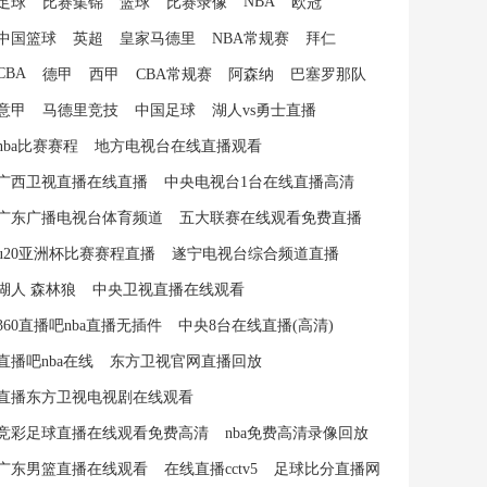
NBA
足球
比赛集锦
篮球
比赛录像
欧冠
中国篮球
英超
皇家马德里
NBA常规赛
拜仁
CBA
德甲
西甲
CBA常规赛
阿森纳
巴塞罗那队
意甲
马德里竞技
中国足球
湖人vs勇士直播
nba比赛赛程
地方电视台在线直播观看
广西卫视直播在线直播
中央电视台1台在线直播高清
广东广播电视台体育频道
五大联赛在线观看免费直播
u20亚洲杯比赛赛程直播
遂宁电视台综合频道直播
湖人 森林狼
中央卫视直播在线观看
360直播吧nba直播无插件
中央8台在线直播(高清)
直播吧nba在线
东方卫视官网直播回放
直播东方卫视电视剧在线观看
竞彩足球直播在线观看免费高清
nba免费高清录像回放
广东男篮直播在线观看
在线直播cctv5
足球比分直播网