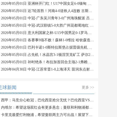
2026年05月01日 亚洲杯开门红！U17中国女足6-0缅甸 女足姑娘六人进球缅甸0射门
2026年05月01日 近7轮首胜！河南4-0送铁人4连败 古斯塔沃1射2传纳萨里奥凌空斩
2026年05月01日 中冠-广东吴川青年3-0广州海珠醒派 吕海东、李营健破门
2026年05月01日 中冠-武汉联镇5-0大胜广州花都蜀地红 联镇5人破门
2026年05月01日 意大利国家之杯-U15中国男足0-1罗马尼亚U15 国少最终排名第8
2026年05月01日 各赛事9场不败！森林1-0维拉 哈钦森造点伍德点射沃特金斯失良机
2026年05月01日 巴列卡诺1-0斯特拉斯堡占据晋级先机 阿莱芒头球制胜
2026年05月01日 占先机！水晶宫3-1顿涅茨克矿工 萨尔21秒闪击欧协联历史最快
2026年05月01日 补时绝杀！布拉加首回合主场2-1弗赖堡 多格尔斯破门蒂纳兹建功
2026年04月30日 中冠-江苏常晋1-0上海泽天 苗润东点射制胜
足球新闻
更多 >>
西甲：马竞分心欧冠，巴伦西亚抢分无忧？巴伦西亚VS马竞
内维尔：希望这场双红会有更多悬念；曼联和利物浦都将进欧冠
卡里克最爱打利物浦，希望曼联两主力可出战！展望下赛季欧冠前景