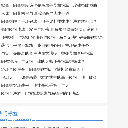
默森：阿森纳应该优先考虑争英超冠军；埃弗顿能威胁到曼城
米体丨阿莱格里与俱乐部高层达成一致
阿森纳踢了一场好球，但争议判罚或成半决赛转折点？
领跑欧冠造球上双最年轻榜 亚马尔的华丽数据到底有没有水分？
还差2分！击败利物浦必进欧冠，马竞无法打破曼联的纪录
萨卡：平局不算糟，我们有信心回到主场完成任务
自宣！曼联老队长最快周末退役，曾夺英超意甲冠军，遗憾错过欧冠
阿尔特塔七年无冠：建队大师还是冠军绝缘体？
57场全欧最多，阿森纳的"战士精神"能撑多久？
消息人士：如果西蒙尼本赛季带队赢下欧冠，他可能会离开马竞
阿森纳客场战平，他才是枪手第十二人
欧冠半决赛：巴黎9球经典与马德里防守博弈
热门标签