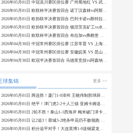
2026年05月01日 中冠吴川赛区排位赛 广州蜀地红 VS 武汉联镇 全场录像
2026年05月01日 欧联杯半决赛首回合 诺丁汉森林vs阿斯顿维拉 全场录像
2026年05月01日 欧协联半决赛首回合 巴列卡诺vs斯特拉斯堡 全场录像
2026年05月01日 欧协联半决赛首回合 顿涅茨克矿工vs水晶宫 全场录像
2026年05月01日 欧联杯半决赛首回合 布拉加vs弗赖堡 全场录像
2026年04月30日 中冠常州赛区排位赛 江苏常晋 VS 上海泽天 全场录像
2026年04月30日 中冠常州赛区排位赛 安徽皖美 VS 昆山张浦竞技 全场录像
2026年04月30日 欧冠半决赛首回合 马德里竞技vs阿森纳 全场录像
足球集锦
更多 >>
2026年05月01日 两连胜！厦门1-0漳州 王晓伟制胜球薛凯文献助攻+远射中柱
2026年05月01日 绝平！津门虎2-2十人三镇 亚姆卡姆送红点 季胜攀替补99分钟绝平
2026年05月01日 2轮不胜！泰山1-1西海岸 梅米破门泽卡扳平 郑智不满判罚染红
2026年05月01日 让2追3！蓉城3-2绝杀申花仍不败领跑 费利佩倒钩+双响韦林顿绝杀
2026年05月01日 积分追平对手！大连英博1-0送铜梁龙首败 罗竞制胜迪马塔进球被吹