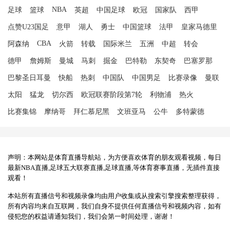
NBA
足球
篮球
英超
中国足球
欧冠
国家队
西甲
点赞U23国足
意甲
湖人
勇士
中国篮球
法甲
皇家马德里
CBA
阿森纳
火箭
转载
国际米兰
五洲
中超
转会
德甲
詹姆斯
曼城
马刺
掘金
巴特勒
东契奇
巴塞罗那
巴黎圣日耳曼
快船
热刺
中国队
中国男足
比赛录像
曼联
太阳
猛龙
切尔西
欧冠联赛阶段第7轮
利物浦
热火
比赛集锦
摩纳哥
拜仁慕尼黑
文班亚马
公牛
多特蒙德
声明：本网站是体育直播导航站，为方便喜欢体育的朋友观看视频，每日
最新NBA直播,足球五大联赛直播,足球直播,等体育赛事直播，无插件直接
观看！
本站所有直播信号和视频录像均由用户收集或从搜索引擎搜索整理获得，
所有内容均来自互联网，我们自身不提供任何直播信号和视频内容，如有
侵犯您的权益请通知我们，我们会第一时间处理，谢谢！