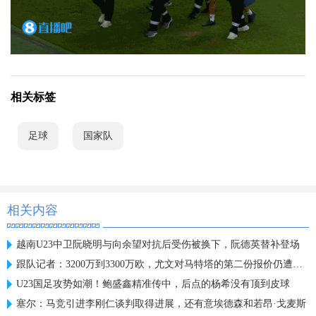
相关标签
足球
国家队
相关内容
越南U23中卫阮晓明与向余望对抗后受伤被换下，阮德英替补登场
跟队记者：3200万到3300万欧，尤文对马特塔的第二份报价仍遭拒绝
U23国足攻势如潮！鲍盛鑫精准传中，后点的杨希没有顶到皮球
塞尔：马竞引进李刚仁谈判取得进展，还有意埃德森和若昂·戈麦斯